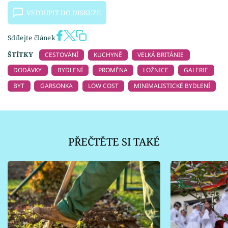
VSTOUPIT DO DISKUZE
Sdílejte článek
ŠTÍTKY
CESTOVÁNÍ
KUCHYNĚ
VELKÁ BRITÁNIE
DODÁVKY
BYDLENÍ
PROMĚNA
LOŽNICE
GALERIE
BYT
GARSONKA
LOW COST
MINIMALISTICKÉ BYDLENÍ
PŘEČTĚTE SI TAKÉ