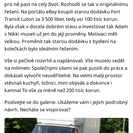
pro ně past na celý život. Rozhodli se tak v originálnímu
řešení. Na portálu eBay koupili starou dodávku Fort
Transit Luton za 3 500 liber, tedy asi 100 tisíc korun.
Byla však v docela dobrém stavu a investovat tak Adam
s Nikki museli už jen do její proměny. Motivaci měli
velkou. Proměnit tak starou dodávku s bydlení na
kolečkách bylo ideálním řešením.
Vše si pečlivě rozvrhli a naplánovali. Vše muselo sedět
na milimetr. Společnými silami se pak pustili do práce a
dokázali vytvořit neuvěřitelné. Na velmi malý prostor
vtěsnali kuchyň, ložnici, mini obývák a dokonce i
kamna! To vše za méně než 200 tisíc korun.
Podívejte se do galerie. Ukážeme vám i jejich podrobný
návrh. Necháte se inspirovat?