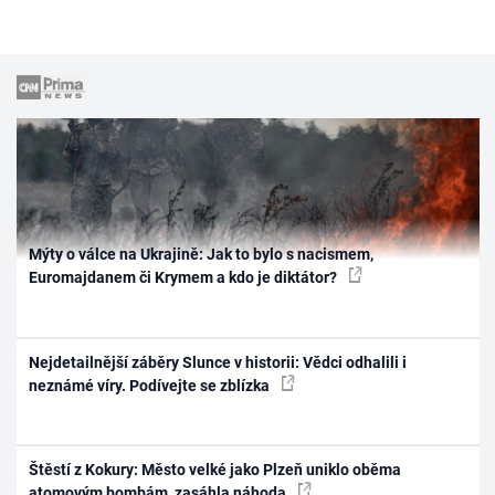
Mýty o válce na Ukrajině: Jak to bylo s nacismem,
Euromajdanem či Krymem a kdo je diktátor?
Nejdetailnější záběry Slunce v historii: Vědci odhalili i
neznámé víry. Podívejte se zblízka
Štěstí z Kokury: Město velké jako Plzeň uniklo oběma
atomovým bombám, zasáhla náhoda