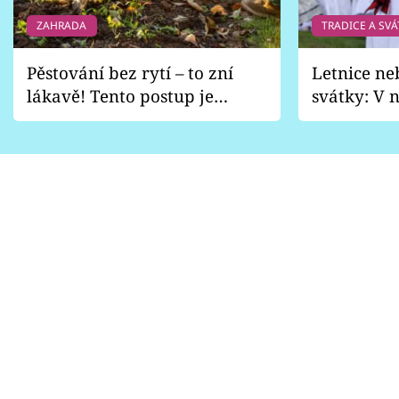
ZAHRADA
TRADICE A SVÁ
Pěstování bez rytí – to zní
Letnice ne
lákavě! Tento postup je
svátky: V n
vhodný jen pro některé
pondělí z
zahrady