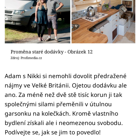
Sledujte prima+
Přihlášení
Sledujte nás
Proměna staré dodávky - Obrázek 12
Zdroj: Profimedia.cz
Adam s Nikki si nemohli dovolit předražené
nájmy ve Velké Británii. Ojetou dodávku ale
ano. Za méně než dvě stě tisíc korun ji tak
společnými silami přeměnili v útulnou
garsonku na kolečkách. Kromě vlastního
bydlení získali ale i neomezenou svobodu.
Podívejte se, jak se jim to povedlo!