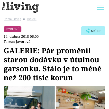
Prima Living
■
Bydlení
Trendy:
JAK UŠETŘIT
POKOJOVÉ KVĚTINY
BYDLENÍ
SDÍLET
BYDLENÍ SLAVNÝCH
ZAHRADA
14. dubna 2018 06:00
Tereza Javorová
GALERIE: Pár proměnil
starou dodávku v útulnou
Témata
garsonku. Stálo je to méně
Bydlení
než 200 tisíc korun
Zahrada
Design