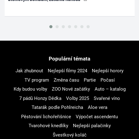
Populární témata
Jak zhubnout
Nejlepší filmy 2024
Nejlepší horory
TV program
Změna času
Partie
Počasí
Kdy budou volby
ZOO Nové začátky
Auto – katalog
7 pádů Honzy Dědka
Volby 2025
Svařené víno
Tatarák podle Pohlreicha
Aloe vera
Pěstování lichořeřišnice
Výpočet ascendentu
Tvarohové knedlíky
Nejlepší palačinky
Švestkový koláč