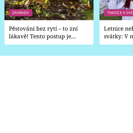
ZAHRADA
TRADICE A SVÁ
Pěstování bez rytí – to zní
Letnice ne
lákavě! Tento postup je
svátky: V n
vhodný jen pro některé
pondělí z
zahrady