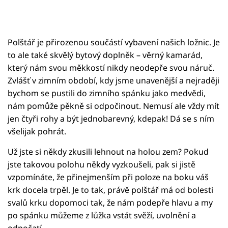
Polštář je přirozenou součástí vybavení našich ložnic. Je
to ale také skvělý bytový doplněk – věrný kamarád,
který nám svou měkkostí nikdy neodepře svou náruč.
Zvlášť v zimním období, kdy jsme unavenější a nejraději
bychom se pustili do zimního spánku jako medvědi,
nám pomůže pěkně si odpočinout. Nemusí ale vždy mít
jen čtyři rohy a být jednobarevný, kdepak! Dá se s ním
všelijak pohrát.
Už jste si někdy zkusili lehnout na holou zem? Pokud
jste takovou polohu někdy vyzkoušeli, pak si jistě
vzpomínáte, že přinejmenším při poloze na boku váš
krk docela trpěl. Je to tak, právě polštář má od bolesti
svalů krku dopomoci tak, že nám podepře hlavu a my
po spánku můžeme z lůžka vstát svěží, uvolnění a
odpočatí.