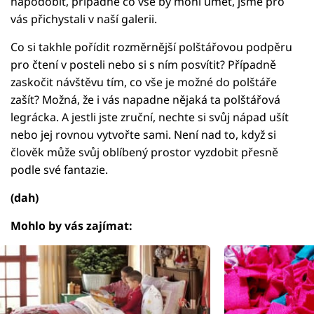
napodobit, případně co vše by mohl umět, jsme pro
vás přichystali v naší galerii.
Co si takhle pořídit rozměrnější polštářovou podpěru
pro čtení v posteli nebo si s ním posvítit? Případně
zaskočit návštěvu tím, co vše je možné do polštáře
zašít? Možná, že i vás napadne nějaká ta polštářová
legrácka. A jestli jste zruční, nechte si svůj nápad ušít
nebo jej rovnou vytvořte sami. Není nad to, když si
člověk může svůj oblíbený prostor vyzdobit přesně
podle své fantazie.
(dah)
Mohlo by vás zajímat: