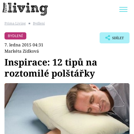
Prima Living
■
Bydlení
Trendy:
JAK UŠETŘIT
POKOJOVÉ KVĚTINY
BYDLENÍ
SDÍLET
BYDLENÍ SLAVNÝCH
ZAHRADA
7. ledna 2015 04:31
Markéta Zídková
Inspirace: 12 tipů na
roztomilé polštářky
Témata
Bydlení
Zahrada
Design