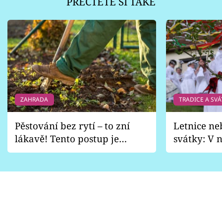
PŘEČTĚTE SI TAKÉ
ZAHRADA
TRADICE A SVÁ
Pěstování bez rytí – to zní
Letnice ne
lákavě! Tento postup je
svátky: V n
vhodný jen pro některé
pondělí z
zahrady