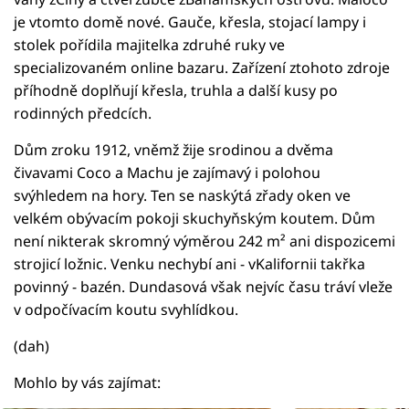
je vtomto domě nové. Gauče, křesla, stojací lampy i
stolek pořídila majitelka zdruhé ruky ve
specializovaném online bazaru. Zařízení ztohoto zdroje
příhodně doplňují křesla, truhla a další kusy po
rodinných předcích.
Dům zroku 1912, vněmž žije srodinou a dvěma
čivavami Coco a Machu je zajímavý i polohou
svýhledem na hory. Ten se naskýtá zřady oken ve
velkém obývacím pokoji skuchyňským koutem. Dům
není nikterak skromný výměrou 242 m² ani dispozicemi
strojicí ložnic. Venku nechybí ani - vKalifornii takřka
povinný - bazén. Dundasová však nejvíc času tráví vleže
v odpočívacím koutu svyhlídkou.
(dah)
Mohlo by vás zajímat: