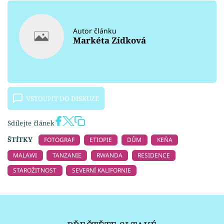
Autor článku
Markéta Zídková
VSTOUPIT DO DISKUZE
Sdílejte článek
ŠTÍTKY
FOTOGRAF
ETIOPIE
DŮM
KEŇA
MALAWI
TANZANIE
RWANDA
RESIDENCE
STAROŽITNOST
SEVERNÍ KALIFORNIE