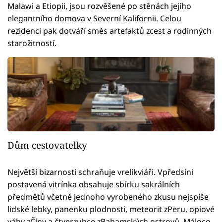
Malawi a Etiopii, jsou rozvěšené po stěnách jejího
elegantního domova v Severní Kalifornii. Celou
rezidenci pak dotváří směs artefaktů zcest a rodinných
starožitností.
Dům cestovatelky
Největší bizarnosti schraňuje vrelikviáři. Vpředsíni
postavená vitrínka obsahuje sbírku sakrálních
předmětů včetně jednoho vyrobeného zkusu nejspíše
lidské lebky, panenku plodnosti, meteorit zPeru, opiové
váhy zČíny a čtverzubce zBahamských ostrovů. Máloco