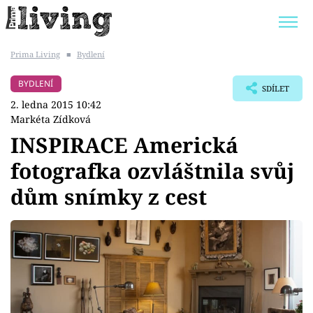
Prima Living
■
Bydlení
Trendy:
JAK UŠETŘIT
POKOJOVÉ KVĚTINY
BYDLENÍ
SDÍLET
BYDLENÍ SLAVNÝCH
ZAHRADA
2. ledna 2015 10:42
Markéta Zídková
INSPIRACE Americká
fotografka ozvláštnila svůj
Témata
dům snímky z cest
Bydlení
Zahrada
Design