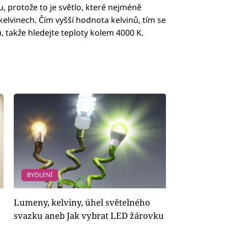
u, protože to je světlo, které nejméně
 kelvinech. Čím vyšší hodnota kelvinů, tím se
u, takže hledejte teploty kolem 4000 K.
BYDLENÍ
Lumeny, kelviny, úhel světelného
svazku aneb Jak vybrat LED žárovku