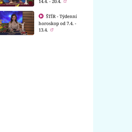
14.4. - 20.4.
ŠTÍR - Týdenní
horoskop od 7.4. -
13.4.