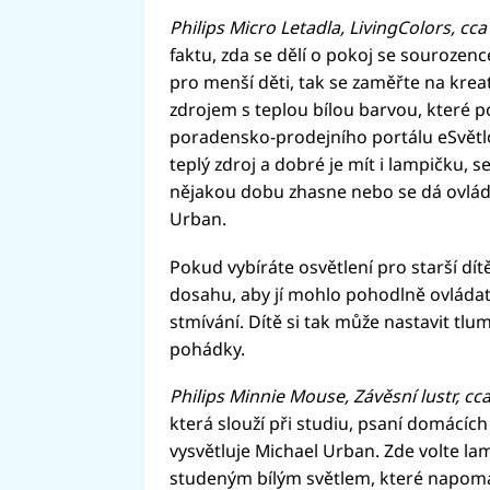
Philips Micro Letadla, LivingColors, cca
faktu, zda se dělí o pokoj se sourozenc
pro menší děti, tak se zaměřte na kreat
zdrojem s teplou bílou barvou, které po
poradensko-prodejního portálu eSvětlo.
teplý zdroj a dobré je mít i lampičku, 
nějakou dobu zhasne nebo se dá ovlád
Urban.
Pokud vybíráte osvětlení pro starší dí
dosahu, aby jí mohlo pohodlně ovládat
stmívání. Dítě si tak může nastavit tlum
pohádky.
Philips Minnie Mouse, Závěsní lustr, cc
která slouží při studiu, psaní domácích
vysvětluje Michael Urban. Zde volte l
studeným bílým světlem, které napomá