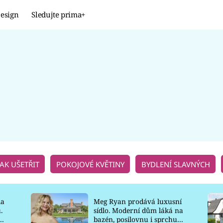
esign
Sledujte prima+
Design
TRENDY
JAK NA TO
PROMĚNY
NAŠE TIPY
JAK UŠETŘIT
POKOJOVÉ KVĚTINY
BYDLENÍ SLAVNÝCH
la
Meg Ryan prodává luxusní
.
sídlo. Moderní dům láká na
o
bazén, posilovnu i sprchu