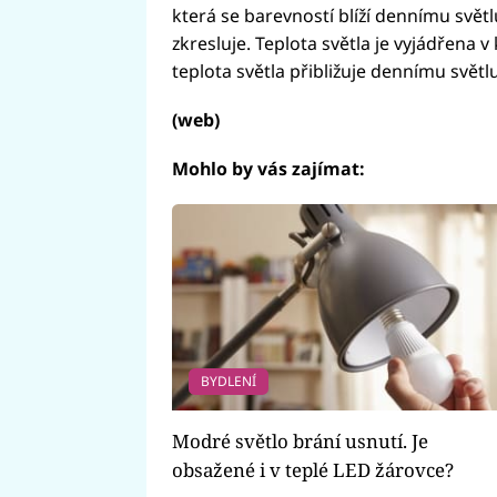
která se barevností blíží dennímu světl
zkresluje. Teplota světla je vyjádřena v
teplota světla přibližuje dennímu světl
(web)
Mohlo by vás zajímat:
BYDLENÍ
Modré světlo brání usnutí. Je
obsažené i v teplé LED žárovce?