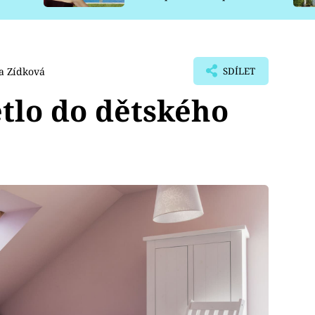
pro psy
a Zídková
SDÍLET
ětlo do dětského