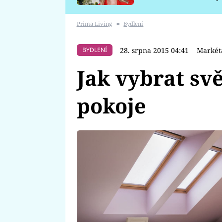
požáru
Prima Living
■
Bydlení
28. srpna 2015 04:41
Markét
BYDLENÍ
Jak vybrat sv
pokoje