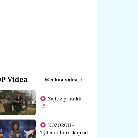
P Videa
Všechna videa
Zajíc z proutků
KOZOROH -
Týdenní horoskop od