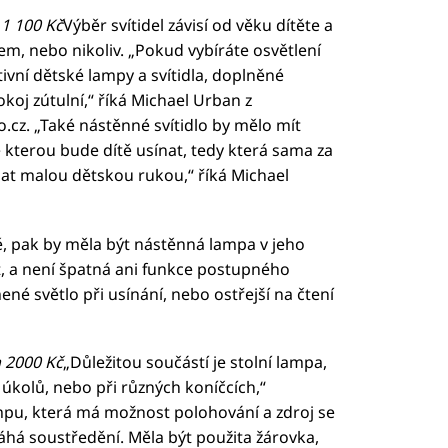
 1 100 Kč
Výběr svítidel závisí od věku dítěte a
em, nebo nikoliv. „Pokud vybíráte osvětlení
ivní dětské lampy a svítidla, doplněné
koj zútulní,“ říká Michael Urban z
cz. „Také nástěnné svítidlo by mělo mít
se kterou bude dítě usínat, tedy která sama za
at malou dětskou rukou,“ říká Michael
tě, pak by měla být nástěnná lampa v jeho
, a není špatná ani funkce postupného
ené světlo při usínání, nebo ostřejší na čtení
a 2000 Kč
„Důležitou součástí je stolní lampa,
 úkolů, nebo při různých koníčcích,“
ampu, která má možnost polohování a zdroj se
há soustředění. Měla být použita žárovka,