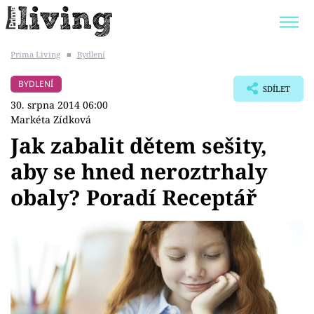
Prima Living
■
Bydlení
Trendy:
JAK UŠETŘIT
POKOJOVÉ KVĚTINY
BYDLENÍ
SDÍLET
BYDLENÍ SLAVNÝCH
ZAHRADA
30. srpna 2014 06:00
Markéta Zídková
Jak zabalit dětem sešity,
aby se hned neroztrhaly
Témata
obaly? Poradí Receptář
Bydlení
Zahrada
Design