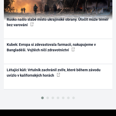
Rusko našlo slabé místo ukrajinské obrany. Útočit může téměř
bez varování
Kubek: Evropa si zdevastovala farmacii, nakupujeme v
Bangladéši. Vojtěch ničí zdravotnictví
Létající kůň: Vrtulník zachránil zvíře, které během závodu
uvízlo v kalifornských horách