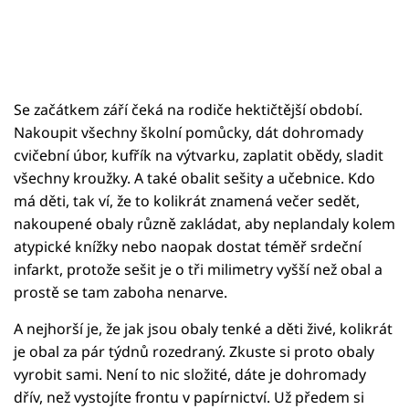
Se začátkem září čeká na rodiče hektičtější období.
Nakoupit všechny školní pomůcky, dát dohromady
cvičební úbor, kufřík na výtvarku, zaplatit obědy, sladit
všechny kroužky. A také obalit sešity a učebnice. Kdo
má děti, tak ví, že to kolikrát znamená večer sedět,
nakoupené obaly různě zakládat, aby neplandaly kolem
atypické knížky nebo naopak dostat téměř srdeční
infarkt, protože sešit je o tři milimetry vyšší než obal a
prostě se tam zaboha nenarve.
A nejhorší je, že jak jsou obaly tenké a děti živé, kolikrát
je obal za pár týdnů rozedraný. Zkuste si proto obaly
vyrobit sami. Není to nic složité, dáte je dohromady
dřív, než vystojíte frontu v papírnictví. Už předem si