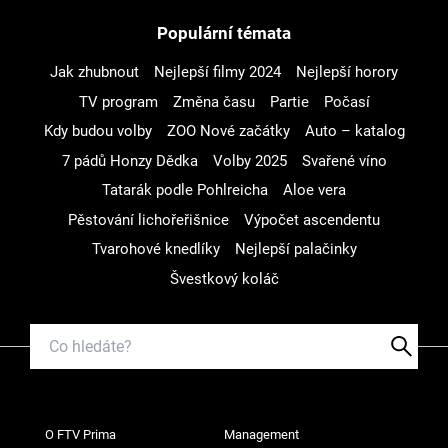
Populární témata
Jak zhubnout
Nejlepší filmy 2024
Nejlepší horory
TV program
Změna času
Partie
Počasí
Kdy budou volby
ZOO Nové začátky
Auto – katalog
7 pádů Honzy Dědka
Volby 2025
Svařené víno
Tatarák podle Pohlreicha
Aloe vera
Pěstování lichořeřišnice
Výpočet ascendentu
Tvarohové knedlíky
Nejlepší palačinky
Švestkový koláč
O FTV Prima
Management