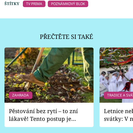
ŠTÍTKY
TV PRIMA
POZNÁMKOVÝ BLOK
PŘEČTĚTE SI TAKÉ
ZAHRADA
TRADICE A SVÁ
Pěstování bez rytí – to zní
Letnice ne
lákavě! Tento postup je
svátky: V n
vhodný jen pro některé
pondělí z