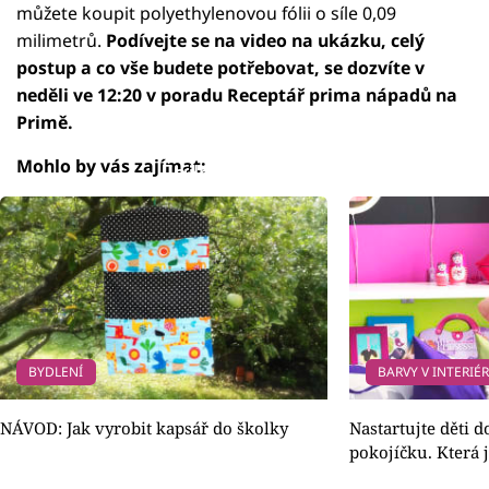
můžete koupit polyethylenovou fólii o síle 0,09
milimetrů.
Podívejte se na video na ukázku, celý
postup a co vše budete potřebovat, se dozvíte v
neděli ve 12:20 v poradu Receptář prima nápadů na
Primě.
Mohlo by vás zajímat:
Failed to fetch
BYDLENÍ
BARVY V INTERIÉ
NÁVOD: Jak vyrobit kapsář do školky
Nastartujte děti 
pokojíčku. Která j