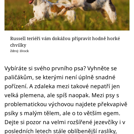
Sledujte prima+
Přihlášení
Russell teriéři vám dokážou připravit hodně horké
Sledujte nás
chvilky
Zdroj: iStock
Vybíráte si svého prvního psa? Vyhněte se
paličákům, se kterými není úplně snadné
pořízení. A zdaleka mezi takové nepatří jen
velká plemena, ale spíš naopak. Mezi psy s
problematickou výchovou najdete překvapivě
psíky s malým tělem, ale o to větším egem.
Dejte si pozor na velmi rozšířené jezevčíky i v
posledních letech stále oblíbenější raslíky,