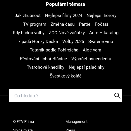
Populární témata
Jak zhubnout
Nejlepší filmy 2024
Nejlepší horory
TV program
Změna času
Partie
Počasí
Kdy budou volby
ZOO Nové začátky
Auto – katalog
7 pádů Honzy Dědka
Volby 2025
Svařené víno
Tatarák podle Pohlreicha
Aloe vera
Pěstování lichořeřišnice
Výpočet ascendentu
Tvarohové knedlíky
Nejlepší palačinky
Švestkový koláč
O FTV Prima
Management
Volná místa
Press