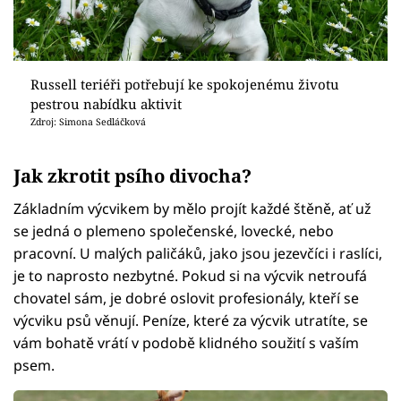
Russell teriéři potřebují ke spokojenému životu
pestrou nabídku aktivit
Zdroj: Simona Sedláčková
Jak zkrotit psího divocha?
Základním výcvikem by mělo projít každé štěně, ať už
se jedná o plemeno společenské, lovecké, nebo
pracovní. U malých paličáků, jako jsou jezevčíci i raslíci,
je to naprosto nezbytné. Pokud si na výcvik netroufá
chovatel sám, je dobré oslovit profesionály, kteří se
výcviku psů věnují. Peníze, které za výcvik utratíte, se
vám bohatě vrátí v podobě klidného soužití s vaším
psem.