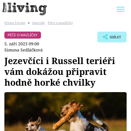
Prima Living
■
Speciály
Péče o mazlíčky
Trendy:
JAK UŠETŘIT
POKOJOVÉ KVĚTINY
PÉČE O MAZLÍČKY
SDÍLET
BYDLENÍ SLAVNÝCH
ZAHRADA
5. září 2023 09:00
Simona Sedláčková
Jezevčíci i Russell teriéři
vám dokážou připravit
Témata
hodně horké chvilky
Bydlení
Zahrada
Design