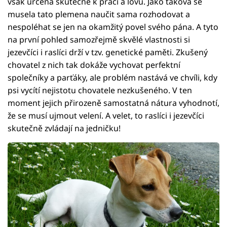
však určená skutečně k práci a lovu. Jako taková se
musela tato plemena naučit sama rozhodovat a
nespoléhat se jen na okamžitý povel svého pána. A tyto
na první pohled samozřejmě skvělé vlastnosti si
jezevčíci i raslíci drží v tzv. genetické paměti. Zkušený
chovatel z nich tak dokáže vychovat perfektní
společníky a parťáky, ale problém nastává ve chvíli, kdy
psi vycítí nejistotu chovatele nezkušeného. V ten
moment jejich přirozeně samostatná nátura vyhodnotí,
že se musí ujmout velení. A velet, to raslíci i jezevčíci
skutečně zvládají na jedničku!