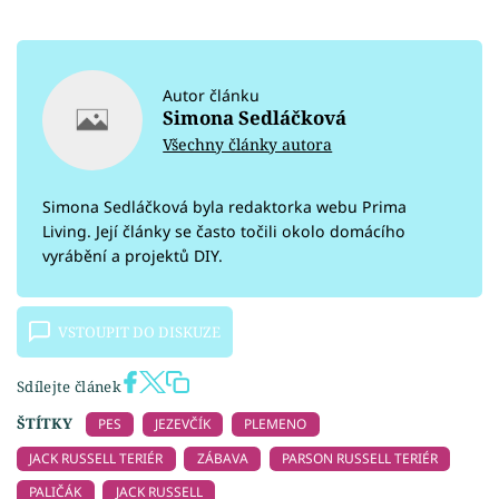
Autor článku
Simona Sedláčková
Všechny články autora
Simona Sedláčková byla redaktorka webu Prima
Living. Její články se často točili okolo domácího
vyrábění a projektů DIY.
VSTOUPIT DO DISKUZE
Sdílejte článek
ŠTÍTKY
PES
JEZEVČÍK
PLEMENO
JACK RUSSELL TERIÉR
ZÁBAVA
PARSON RUSSELL TERIÉR
PALIČÁK
JACK RUSSELL