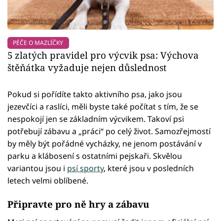
PÉČE O MAZLÍČKY
5 zlatých pravidel pro výcvik psa: Výchova
štěňátka vyžaduje nejen důslednost
Pokud si pořídíte takto aktivního psa, jako jsou
jezevčíci a raslíci, měli byste také počítat s tím, že se
nespokojí jen se základním výcvikem. Takoví psi
potřebují zábavu a „práci“ po celý život. Samozřejmostí
by měly být pořádné vycházky, ne jenom postávání v
parku a klábosení s ostatními pejskaři. Skvělou
variantou jsou i
psí sporty
, které jsou v posledních
letech velmi oblíbené.
Připravte pro ně hry a zábavu