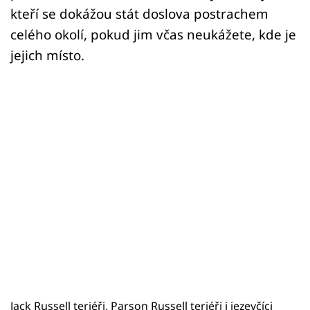
kteří se dokážou stát doslova postrachem
celého okolí, pokud jim včas neukážete, kde je
jejich místo.
Jack Russell teriéři, Parson Russell teriéři i jezevčíci