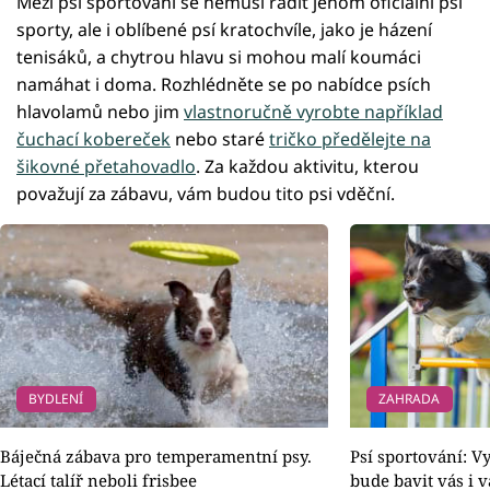
Mezi psí sportování se nemusí řadit jenom oficiální psí
sporty, ale i oblíbené psí kratochvíle, jako je házení
tenisáků, a chytrou hlavu si mohou malí koumáci
namáhat i doma. Rozhlédněte se po nabídce psích
hlavolamů nebo jim
vlastnoručně vyrobte například
čuchací kobereček
nebo staré
tričko předělejte na
šikovné přetahovadlo
. Za každou aktivitu, kterou
považují za zábavu, vám budou tito psi vděční.
BYDLENÍ
ZAHRADA
Báječná zábava pro temperamentní psy.
Psí sportování: Vy
Létací talíř neboli frisbee
bude bavit vás i 