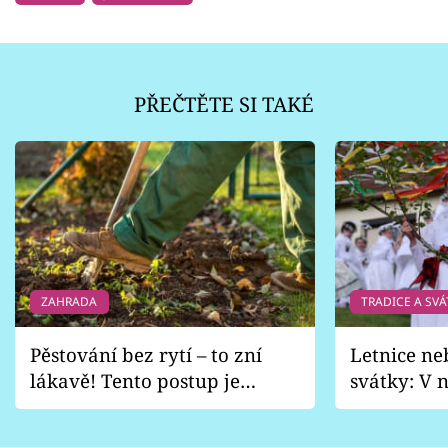
PŘEČTĚTE SI TAKÉ
ZAHRADA
TRADICE A SVÁ
Pěstování bez rytí – to zní
Letnice ne
lákavě! Tento postup je
svátky: V n
vhodný jen pro některé
pondělí z
zahrady