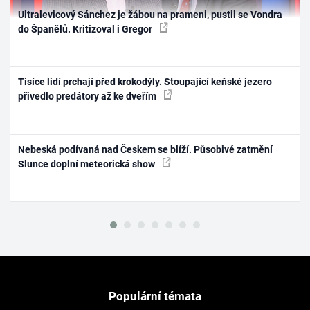
Ultralevicový Sánchez je žábou na prameni, pustil se Vondra
do Španělů. Kritizoval i Gregor
Tisíce lidí prchají před krokodýly. Stoupající keňské jezero
přivedlo predátory až ke dveřím
Nebeská podívaná nad Českem se blíží. Působivé zatmění
Slunce doplní meteorická show
Populární témata