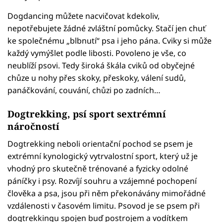
Dogdancing můžete nacvičovat kdekoliv,
nepotřebujete žádné zvláštní pomůcky. Stačí jen chuť
ke společnému „blbnutí“ psa i jeho pána. Cviky si může
každý vymýšlet podle libosti. Povoleno je vše, co
neublíží psovi. Tedy široká škála cviků od obyčejné
chůze u nohy přes skoky, přeskoky, válení sudů,
panáčkování, couvání, chůzi po zadních…
Dogtrekking, psí sport sextrémní
náročností
Dogtrekking neboli orientační pochod se psem je
extrémní kynologický vytrvalostní sport, který už je
vhodný pro skutečně trénované a fyzicky odolné
páníčky i psy. Rozvíjí souhru a vzájemné pochopení
člověka a psa, jsou při něm překonávány mimořádné
vzdálenosti v časovém limitu. Psovod je se psem při
dogtrekkingu spojen buď postrojem a vodítkem