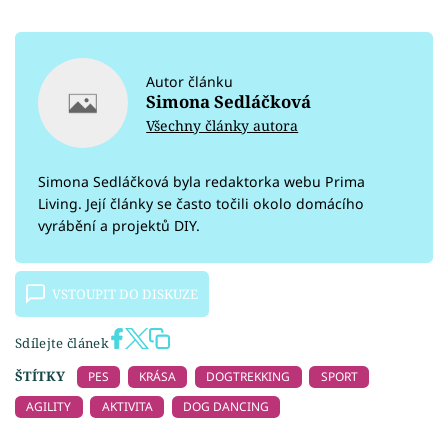
Autor článku
Simona Sedláčková
Všechny články autora
Simona Sedláčková byla redaktorka webu Prima
Living. Její články se často točili okolo domácího
vyrábění a projektů DIY.
VSTOUPIT DO DISKUZE
Sdílejte článek
ŠTÍTKY
PES
KRÁSA
DOGTREKKING
SPORT
AGILITY
AKTIVITA
DOG DANCING