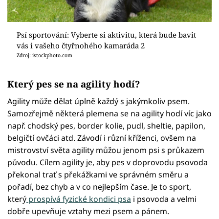
Psí sportování: Vyberte si aktivitu, která bude bavit
vás i vašeho čtyřnohého kamaráda 2
Zdroj: istockphoto.com
Který pes se na agility hodí?
Agility může dělat úplně každý s jakýmkoliv psem.
Samozřejmě některá plemena se na agility hodí víc jako
např. chodský pes, border kolie, pudl, sheltie, papilon,
belgičtí ovčáci atd. Závodí i různí kříženci, ovšem na
mistrovství světa agility můžou jenom psi s průkazem
původu. Cílem agility je, aby pes v doprovodu psovoda
překonal trať s překážkami ve správném směru a
pořadí, bez chyb a v co nejlepším čase. Je to sport,
který
prospívá fyzické kondici psa
i psovoda a velmi
dobře upevňuje vztahy mezi psem a pánem.