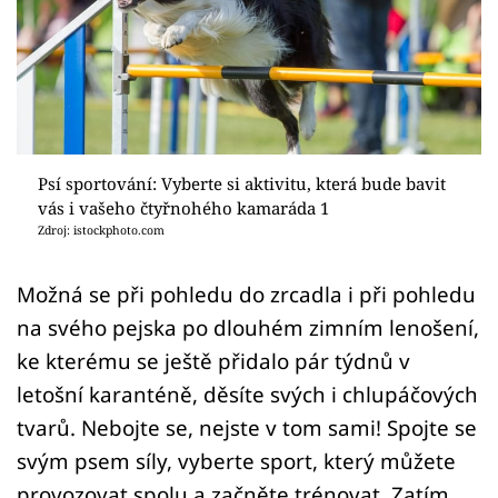
Sledujte prima+
Přihlášení
Sledujte nás
Psí sportování: Vyberte si aktivitu, která bude bavit
vás i vašeho čtyřnohého kamaráda 1
Zdroj: istockphoto.com
Možná se při pohledu do zrcadla i při pohledu
na svého pejska po dlouhém zimním lenošení,
ke kterému se ještě přidalo pár týdnů v
letošní karanténě, děsíte svých i chlupáčových
tvarů. Nebojte se, nejste v tom sami! Spojte se
svým psem síly, vyberte sport, který můžete
provozovat spolu a začněte trénovat. Zatím