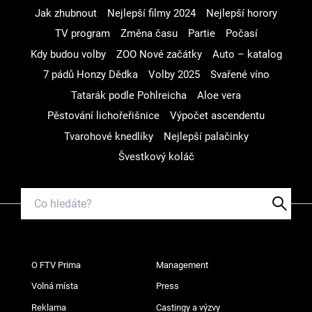
Jak zhubnout
Nejlepší filmy 2024
Nejlepší horory
TV program
Změna času
Partie
Počasí
Kdy budou volby
ZOO Nové začátky
Auto – katalog
7 pádů Honzy Dědka
Volby 2025
Svařené víno
Tatarák podle Pohlreicha
Aloe vera
Pěstování lichořeřišnice
Výpočet ascendentu
Tvarohové knedlíky
Nejlepší palačinky
Švestkový koláč
O FTV Prima
Management
Volná místa
Press
Reklama
Castingy a výzvy