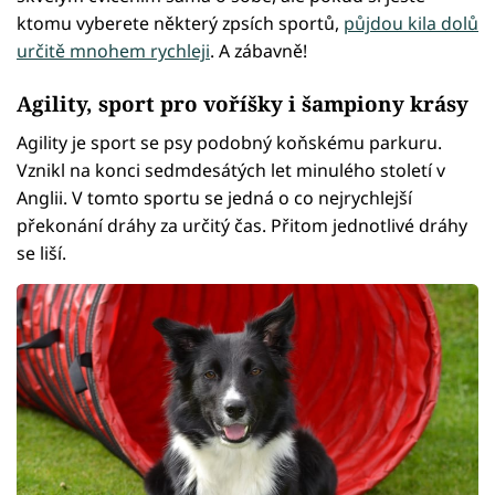
ktomu vyberete některý zpsích sportů,
půjdou kila dolů
určitě mnohem rychleji
. A zábavně!
Agility, sport pro voříšky i šampiony krásy
Agility je sport se psy podobný koňskému parkuru.
Vznikl na konci sedmdesátých let minulého století v
Anglii. V tomto sportu se jedná o co nejrychlejší
překonání dráhy za určitý čas. Přitom jednotlivé dráhy
se liší.