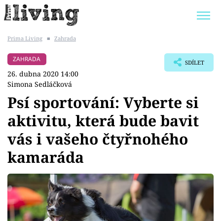
Prima Living
■
Zahrada
Trendy:
JAK UŠETŘIT
POKOJOVÉ KVĚTINY
ZAHRADA
SDÍLET
BYDLENÍ SLAVNÝCH
ZAHRADA
26. dubna 2020 14:00
Simona Sedláčková
Psí sportování: Vyberte si
aktivitu, která bude bavit
Témata
vás i vašeho čtyřnohého
Bydlení
kamaráda
Zahrada
Design