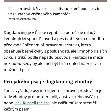
Psí sportování: Vyberte si aktivitu, která bude bavit
vás i vašeho čtyřnohého kamaráda 3
Zdroj: istockphoto.com
Dogdancing je v České republice poměrně mladý
kynologický sport. Psovod a pes tvoří tým a na hudbu
předvádějí předem připravenou sestavu, která
obsahuje běžné cviky z poslušnosti, ale i mnoho dalších
cviků a triků podle nápadu psovoda. Fantazii se meze
nekladou, vždy by ale měl být brán ohled na zdraví a
možnosti psa.
Pro jakého psa je dogdancing vhodný
Tanec vyžaduje psy inteligentní a hravé, především je
tedy vhodný pro border kolii, australského ovčáka
nebo
Jack Russell teriéra
, ale cvičit můžete stéměř
každým psem.