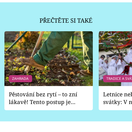
PŘEČTĚTE SI TAKÉ
ZAHRADA
TRADICE A SVÁ
Pěstování bez rytí – to zní
Letnice ne
lákavě! Tento postup je
svátky: V n
vhodný jen pro některé
pondělí z
zahrady