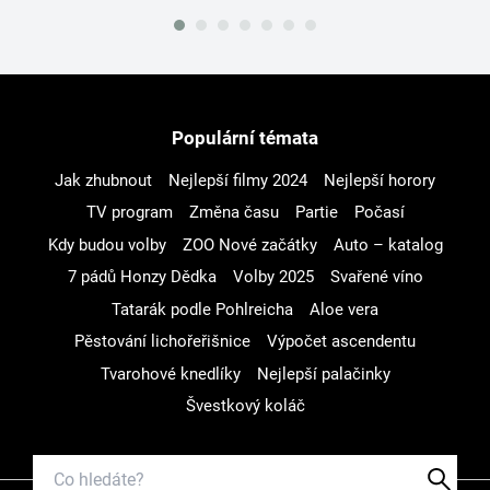
Populární témata
Jak zhubnout
Nejlepší filmy 2024
Nejlepší horory
TV program
Změna času
Partie
Počasí
Kdy budou volby
ZOO Nové začátky
Auto – katalog
7 pádů Honzy Dědka
Volby 2025
Svařené víno
Tatarák podle Pohlreicha
Aloe vera
Pěstování lichořeřišnice
Výpočet ascendentu
Tvarohové knedlíky
Nejlepší palačinky
Švestkový koláč