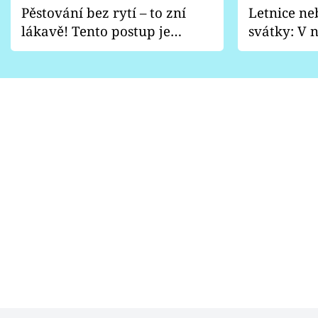
Pěstování bez rytí – to zní
Letnice ne
lákavě! Tento postup je
svátky: V n
vhodný jen pro některé
pondělí z
zahrady