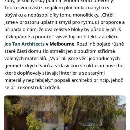
zóny, je kuchyňský pult na jednom konci otevřený.
Touto svou částí s regálem plní funkci nábytku v
obýváku a nepůsobí díky tomu monoliticky. „Chtěli
jsme v prostoru uplatnit smysl pro rytmus i proporce a
připadalo nám, že dva celistvé bloky by působily příliš
těžkopádně a ponuře,“ vysvětlují architekti z ateliéru
Jos Tan Architects
v Melbourne
. Rozdílně pojaté různě
staré části domu šlo stmelit jen s použitím střídmě
volených materiálů. „Vybírali jsme věci jednoduchých
geometrických tvarů a s klasickou strukturou povrchu,
které doplňovaly stávající interiér a se starými
materiály nepřebíjely,“ popsali architekti princip, jehož
se při rekonstrukci drželi.