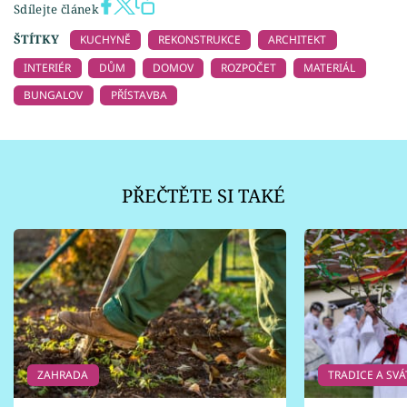
Sdílejte článek
ŠTÍTKY
KUCHYNĚ
REKONSTRUKCE
ARCHITEKT
INTERIÉR
DŮM
DOMOV
ROZPOČET
MATERIÁL
BUNGALOV
PŘÍSTAVBA
PŘEČTĚTE SI TAKÉ
ZAHRADA
TRADICE A SVÁ