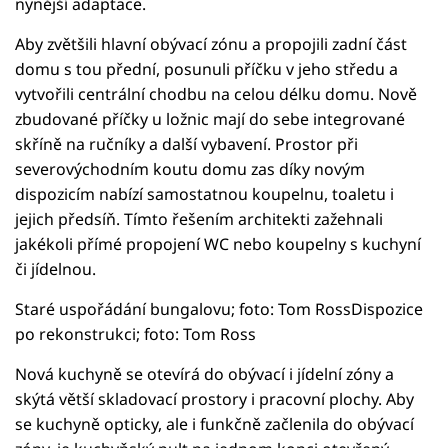
nynější adaptace.
Aby zvětšili hlavní obývací zónu a propojili zadní část
domu s tou přední, posunuli příčku v jeho středu a
vytvořili centrální chodbu na celou délku domu. Nově
zbudované příčky u ložnic mají do sebe integrované
skříně na ručníky a další vybavení. Prostor při
severovýchodním koutu domu zas díky novým
dispozicím nabízí samostatnou koupelnu, toaletu i
jejich předsíň. Tímto řešením architekti zažehnali
jakékoli přímé propojení WC nebo koupelny s kuchyní
či jídelnou.
Staré uspořádání bungalovu; foto: Tom RossDispozice
po rekonstrukci; foto: Tom Ross
Nová kuchyně se otevírá do obývací i jídelní zóny a
skýtá větší skladovací prostory i pracovní plochy. Aby
se kuchyně opticky, ale i funkčně začlenila do obývací