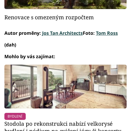
Renovace s omezeným rozpočtem
Autor proměny:
Jos Tan Architects
Foto:
Tom Ross
(dah)
Mohlo by vás zajímat:
BYDLENÍ
Stodola po rekonstrukci nabízí velkorysé
bydlení i pódium na cvičení jógy či koncerty