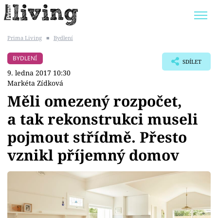
Prima Living
■
Bydlení
Trendy:
JAK UŠETŘIT
POKOJOVÉ KVĚTINY
BYDLENÍ
SDÍLET
BYDLENÍ SLAVNÝCH
ZAHRADA
9. ledna 2017 10:30
Markéta Zídková
Měli omezený rozpočet,
a tak rekonstrukci museli
Témata
pojmout střídmě. Přesto
Bydlení
vznikl příjemný domov
Zahrada
Design