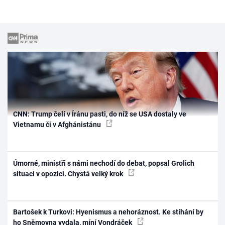
CNN: Trump čelí v Íránu pasti, do níž se USA dostaly ve
Vietnamu či v Afghánistánu
Úmorné, ministři s námi nechodí do debat, popsal Grolich
situaci v opozici. Chystá velký krok
Bartošek k Turkovi: Hyenismus a nehoráznost. Ke stíhání by
ho Sněmovna vydala, míní Vondráček