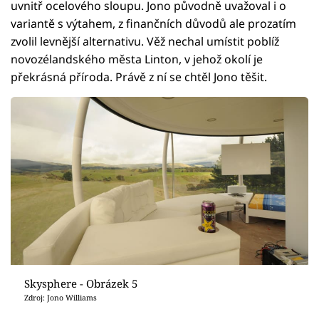
uvnitř ocelového sloupu. Jono původně uvažoval i o
variantě s výtahem, z finančních důvodů ale prozatím
zvolil levnější alternativu. Věž nechal umístit poblíž
novozélandského města Linton, v jehož okolí je
překrásná příroda. Právě z ní se chtěl Jono těšit.
Skysphere - Obrázek 5
Zdroj: Jono Williams