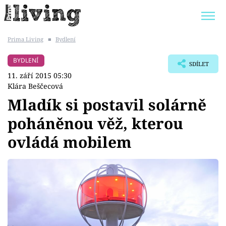
Prima Living
■
Bydlení
Trendy:
JAK UŠETŘIT
POKOJOVÉ KVĚTINY
BYDLENÍ
SDÍLET
BYDLENÍ SLAVNÝCH
ZAHRADA
11. září 2015 05:30
Klára Beščecová
Mladík si postavil solárně
poháněnou věž, kterou
Témata
ovládá mobilem
Bydlení
Zahrada
Design