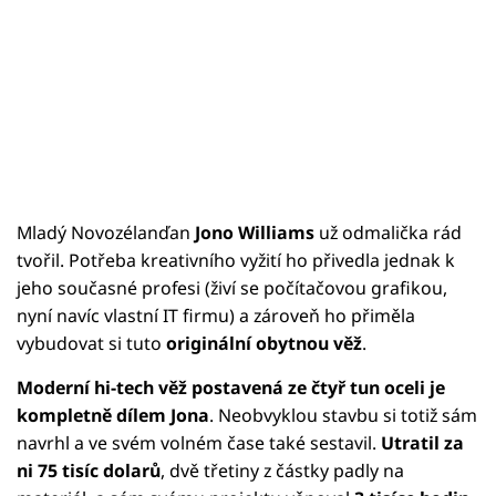
Mladý Novozélanďan
Jono Williams
už odmalička rád
tvořil. Potřeba kreativního vyžití ho přivedla jednak k
jeho současné profesi (živí se počítačovou grafikou,
nyní navíc vlastní IT firmu) a zároveň ho přiměla
vybudovat si tuto
originální obytnou věž
.
Moderní hi-tech věž postavená ze čtyř tun oceli je
kompletně dílem Jona
. Neobvyklou stavbu si totiž sám
navrhl a ve svém volném čase také sestavil.
Utratil za
ni 75 tisíc dolarů
, dvě třetiny z částky padly na