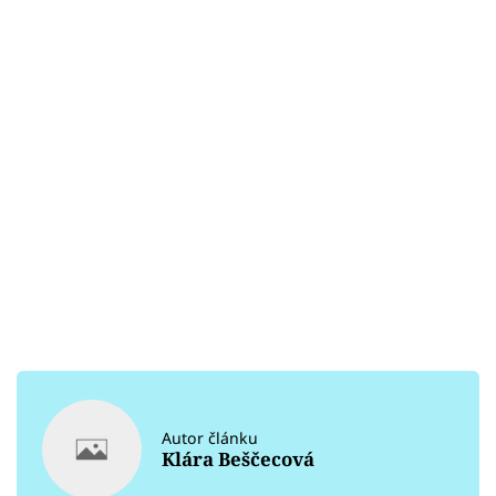
Autor článku
Klára Beščecová