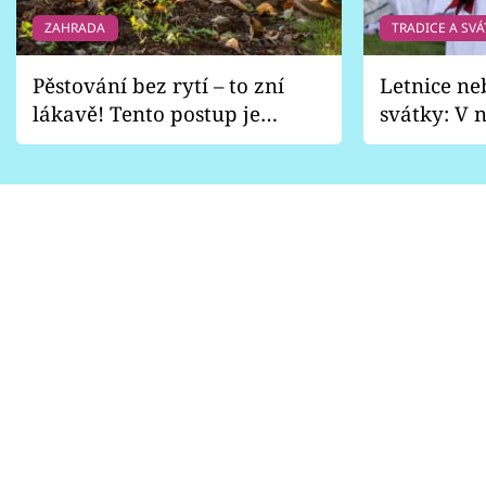
ZAHRADA
TRADICE A SVÁ
Pěstování bez rytí – to zní
Letnice ne
lákavě! Tento postup je
svátky: V n
vhodný jen pro některé
pondělí z
zahrady