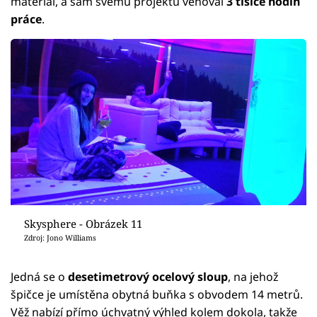
materiál, a sám svému projektu věnoval
3 tisíce hodin
práce
.
Skysphere - Obrázek 11
Zdroj: Jono Williams
Jedná se o
desetimetrový ocelový sloup
, na jehož
špičce je umístěna obytná buňka s obvodem 14 metrů.
Věž nabízí přímo úchvatný výhled kolem dokola, takže