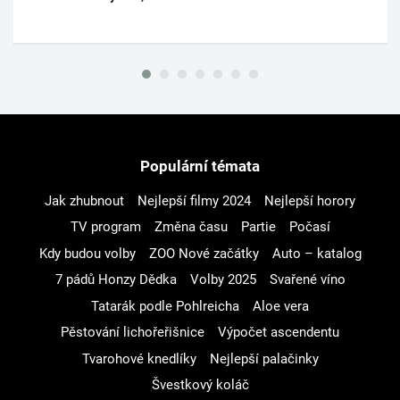
Populární témata
Jak zhubnout
Nejlepší filmy 2024
Nejlepší horory
TV program
Změna času
Partie
Počasí
Kdy budou volby
ZOO Nové začátky
Auto – katalog
7 pádů Honzy Dědka
Volby 2025
Svařené víno
Tatarák podle Pohlreicha
Aloe vera
Pěstování lichořeřišnice
Výpočet ascendentu
Tvarohové knedlíky
Nejlepší palačinky
Švestkový koláč