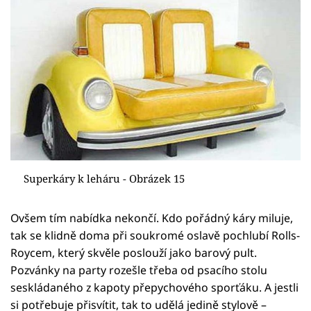
Superkáry k leháru - Obrázek 15
Ovšem tím nabídka nekončí. Kdo pořádný káry miluje,
tak se klidně doma při soukromé oslavě pochlubí Rolls-
Roycem, který skvěle poslouží jako barový pult.
Pozvánky na party rozešle třeba od psacího stolu
seskládaného z kapoty přepychového sporťáku. A jestli
si potřebuje přisvítit, tak to udělá jedině stylově –