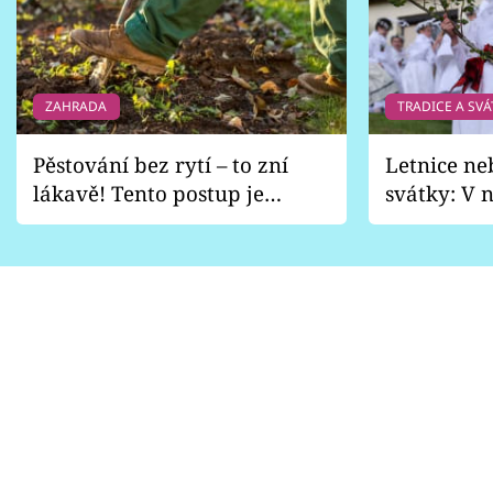
ZAHRADA
TRADICE A SVÁ
Pěstování bez rytí – to zní
Letnice ne
lákavě! Tento postup je
svátky: V n
vhodný jen pro některé
pondělí z
zahrady