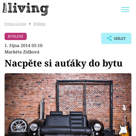
Prima Living
■
Bydlení
Trendy:
JAK UŠETŘIT
POKOJOVÉ KVĚTINY
BYDLENÍ
SDÍLET
BYDLENÍ SLAVNÝCH
ZAHRADA
1. října 2014 05:10
Markéta Zídková
Nacpěte si auťáky do bytu
Témata
Bydlení
Zahrada
Design