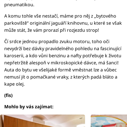
pneumatikou.
A komu tohle vše nestačí, máme pro něj z „bytového
parkoviště“ originální jaguáří knihovnu, u které se však
může stát, že vám prorazí při rozjezdu strop!
Čí srdce jednou propadlo zvuku motoru, toho oči
nevydrží bez dávky pravidelného pohledu na fascinující
karoserii, a kdo vůni benzinu a nafty potřebuje k životu
nepřetržitě alespoň v mikroskopické dávce, má šanci!
Auta do bytu ve všelijaké formě vměstnat lze a vůbec
nemusí jít o pomačkané vraky, z kterých padá bláto a
kape olej.
(fis)
Mohlo by vás zajímat: