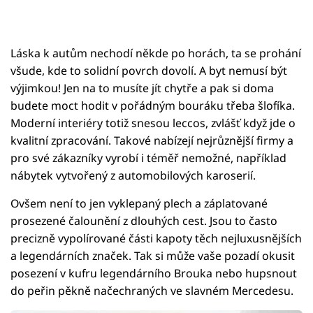
Láska k autům nechodí někde po horách, ta se prohání
všude, kde to solidní povrch dovolí. A byt nemusí být
výjimkou! Jen na to musíte jít chytře a pak si doma
budete moct hodit v pořádným bouráku třeba šlofíka.
Moderní interiéry totiž snesou leccos, zvlášť když jde o
kvalitní zpracování. Takové nabízejí nejrůznější firmy a
pro své zákazníky vyrobí i téměř nemožné, například
nábytek vytvořený z automobilových karoserií.
Ovšem není to jen vyklepaný plech a záplatované
prosezené čalounění z dlouhých cest. Jsou to často
precizně vypolírované části kapoty těch nejluxusnějších
a legendárních značek. Tak si může vaše pozadí okusit
posezení v kufru legendárního Brouka nebo hupsnout
do peřin pěkně načechraných ve slavném Mercedesu.