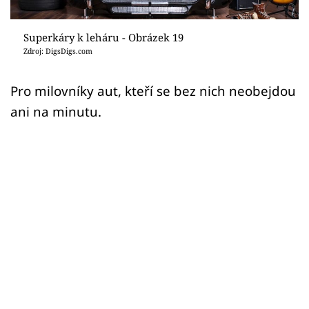
Sledujte prima+
Superkáry k leháru - Obrázek 19
Přihlášení
Zdroj: DigsDigs.com
Pro milovníky aut, kteří se bez nich neobejdou
Sledujte nás
ani na minutu.