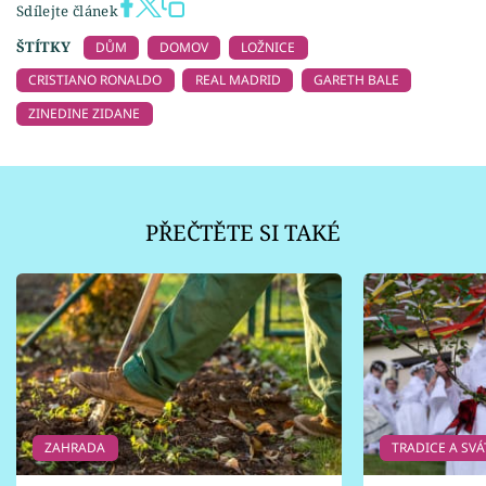
Sdílejte článek
ŠTÍTKY
DŮM
DOMOV
LOŽNICE
CRISTIANO RONALDO
REAL MADRID
GARETH BALE
ZINEDINE ZIDANE
PŘEČTĚTE SI TAKÉ
ZAHRADA
TRADICE A SVÁ