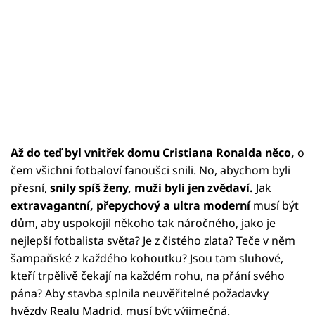
Až do teď byl vnitřek domu Cristiana Ronalda něco,
o
čem všichni fotbaloví fanoušci snili. No, abychom byli
přesní,
snily spíš ženy, muži byli jen zvědaví.
Jak
extravagantní, přepychový a ultra moderní
musí být
dům, aby uspokojil někoho tak náročného, jako je
nejlepší fotbalista světa? Je z čistého zlata? Teče v něm
šampaňské z každého kohoutku? Jsou tam sluhové,
kteří trpělivě čekají na každém rohu, na přání svého
pána? Aby stavba splnila neuvěřitelné požadavky
hvězdy Realu Madrid, musí být výjimečná.