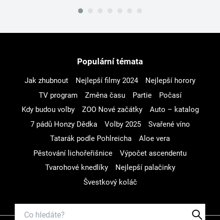
Populární témata
Jak zhubnout
Nejlepší filmy 2024
Nejlepší horory
TV program
Změna času
Partie
Počasí
Kdy budou volby
ZOO Nové začátky
Auto – katalog
7 pádů Honzy Dědka
Volby 2025
Svařené víno
Tatarák podle Pohlreicha
Aloe vera
Pěstování lichořeřišnice
Výpočet ascendentu
Tvarohové knedlíky
Nejlepší palačinky
Švestkový koláč