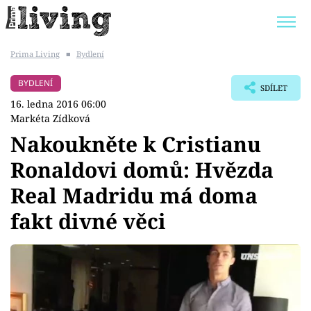
Prima Living
■
Bydlení
Trendy:
JAK UŠETŘIT
POKOJOVÉ KVĚTINY
BYDLENÍ
SDÍLET
BYDLENÍ SLAVNÝCH
ZAHRADA
16. ledna 2016 06:00
Markéta Zídková
Nakoukněte k Cristianu
Ronaldovi domů: Hvězda
Témata
Real Madridu má doma
Bydlení
fakt divné věci
Zahrada
Design