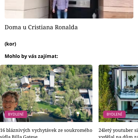
Doma u Cristiana Ronalda
(kor)
Mohlo by vás zajímat:
BYDLENÍ
BYDLENÍ
16 bláznivých vychytávek ze soukromého
24letý youtuber s
sídla Billa Gatese
vydělal na dům za