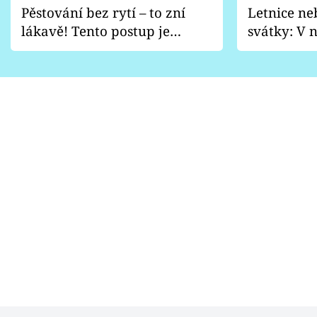
Pěstování bez rytí – to zní
Letnice ne
lákavě! Tento postup je
svátky: V n
vhodný jen pro některé
pondělí z
zahrady