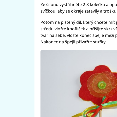
Ze šifonu vystřihněte 2-3 kolečka a o
svíčkou, aby se okraje zatavily a trošku 
Potom na plstěný díl, který chcete mít 
středu vložte knoflíček a přišijte skrz 
tvar na sebe, vložte konec špejle mezi 
Nakonec na špejli přivažte stužky.