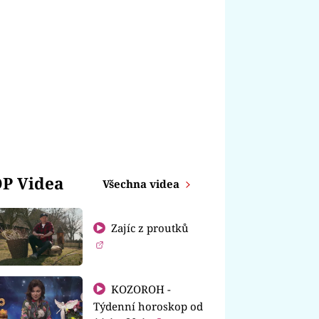
P Videa
Všechna videa
Zajíc z proutků
KOZOROH -
Týdenní horoskop od