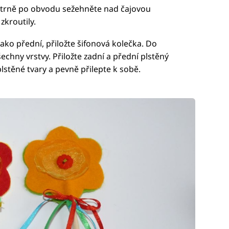
patrně po obvodu sežehněte nad čajovou
zkroutily.
jako přední, přiložte šifonová kolečka. Do
všechny vrstvy. Přiložte zadní a přední plstěný
plstěné tvary a pevně přilepte k sobě.