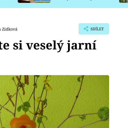
pro psy
 Zídková
SDÍLET
e si veselý jarní