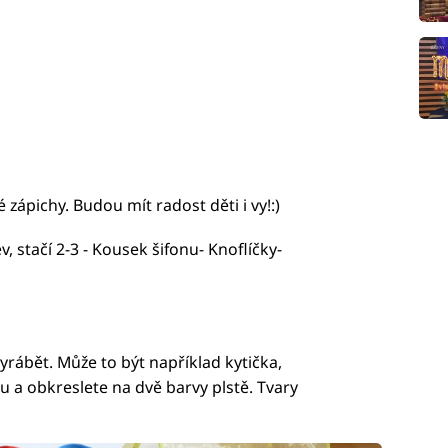
zápichy. Budou mít radost děti i vy!:)
ev, stačí 2-3 - Kousek šifonu- Knoflíčky-
vyrábět. Může to být například kytička,
ru a obkreslete na dvě barvy plstě. Tvary