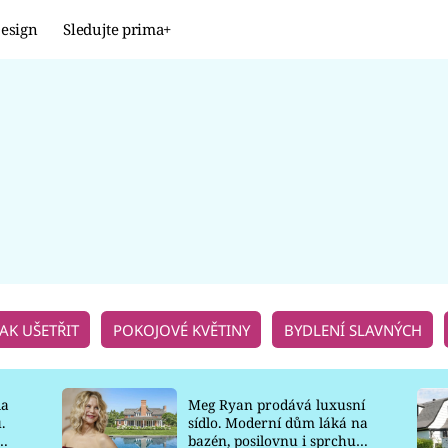
esign
Sledujte prima+
Design
TRENDY
JAK NA TO
PROMĚNY
NAŠE TIPY
JAK UŠETŘIT
POKOJOVÉ KVĚTINY
BYDLENÍ SLAVNÝCH
la
Meg Ryan prodává luxusní
.
sídlo. Moderní dům láká na
o
bazén, posilovnu i sprchu