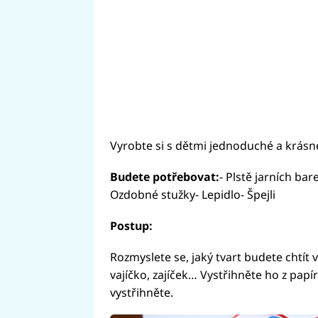
Vyrobte si s dětmi jednoduché a krásné 
Budete potřebovat:
- Plstě jarních bar
Ozdobné stužky- Lepidlo- Špejli
Postup:
Rozmyslete se, jaký tvart budete chtít 
vajíčko, zajíček… Vystřihněte ho z papí
vystřihněte.