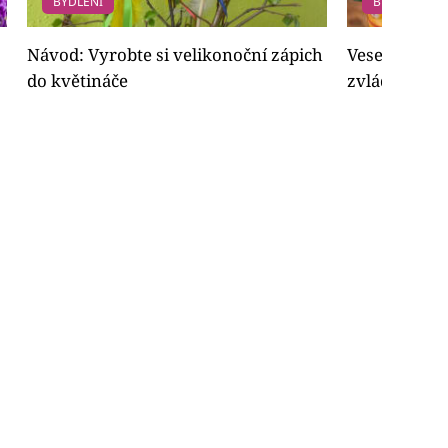
BYDLENÍ
BYDLENÍ
Návod: Vyrobte si velikonoční zápich
Veselá velik
do květináče
zvládnou i d