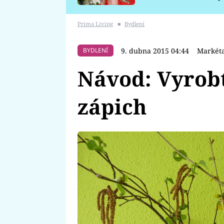
požáru
Prima Living
■
Bydlení
9. dubna 2015 04:44
Markéta
BYDLENÍ
Návod: Vyrobt
zápich