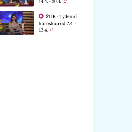
14.4. - 20.4.
ŠTÍR - Týdenní
horoskop od 7.4. -
13.4.