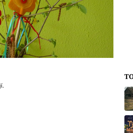
TO
í.