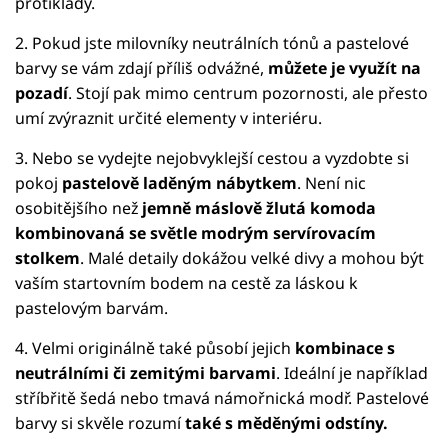
protiklady.
2. Pokud jste milovníky neutrálních tónů a pastelové
barvy se vám zdají příliš odvážné,
můžete je využít na
pozadí
. Stojí pak mimo centrum pozornosti, ale přesto
umí zvýraznit určité elementy v interiéru.
3. Nebo se vydejte nejobvyklejší cestou a vyzdobte si
pokoj
pastelově laděným nábytkem
. Není nic
osobitějšího než
jemně máslově žlutá komoda
kombinovaná se světle modrým servírovacím
stolkem
. Malé detaily dokážou velké divy a mohou být
vaším startovním bodem na cestě za láskou k
pastelovým barvám.
4. Velmi originálně také působí jejich
kombinace s
neutrálními či zemitými barvami
. Ideální je například
stříbřitě šedá nebo tmavá námořnická modř. Pastelové
barvy si skvěle rozumí
také s měděnými odstíny.