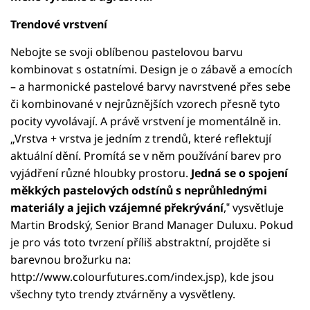
Trendové vrstvení
Nebojte se svoji oblíbenou pastelovou barvu
kombinovat s ostatními. Design je o zábavě a emocích
– a harmonické pastelové barvy navrstvené přes sebe
či kombinované v nejrůznějších vzorech přesně tyto
pocity vyvolávají. A právě vrstvení je momentálně in.
„Vrstva + vrstva je jedním z trendů, které reflektují
aktuální dění. Promítá se v něm používání barev pro
vyjádření různé hloubky prostoru.
Jedná se o spojení
měkkých pastelových odstínů s neprůhlednými
materiály a jejich vzájemné překrývání
,‟ vysvětluje
Martin Brodský, Senior Brand Manager Duluxu. Pokud
je pro vás toto tvrzení příliš abstraktní, projděte si
barevnou brožurku na:
http://www.colourfutures.com/index.jsp), kde jsou
všechny tyto trendy ztvárněny a vysvětleny.