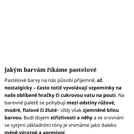
Jakým barvám říkáme pastelové
Pastelové barvy na nás působí příjemně,
až
nostalgicky – často totiž vyvolávají vzpomínky na
naše oblíbené hračky či cukrovou vatu na pouti
. Na
barevné paletě se pohybují
mezi odstíny růžové,
modré, fialové či žluté
– vždy však
zjemněné bílou
barvou
. Budí dojem
střízlivosti a něhy
a ve srovnání
se sytými základními tóny je vnímáme jako daleko
méně výrazné a agresivní
.