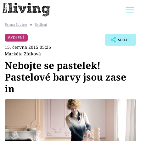
Prima Living
■
Bydlení
Trendy:
JAK UŠETŘIT
POKOJOVÉ KVĚTINY
BYDLENÍ
SDÍLET
BYDLENÍ SLAVNÝCH
ZAHRADA
15. června 2015 05:26
Markéta Zídková
Nebojte se pastelek!
Pastelové barvy jsou zase
Témata
in
Bydlení
Zahrada
Design