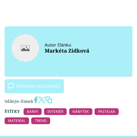
Autor článku
Markéta Zídková
VSTOUPIT DO DISKUZE
Sdílejte článek
ŠTÍTKY
BARVY
INTERIÉR
NÁBYTEK
PASTELKA
MATERIÁL
TREND