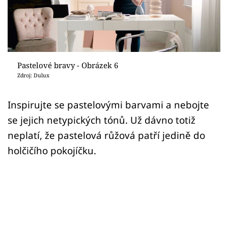
Sledujte prima+
Přihlášení
Pastelové bravy - Obrázek 6
Sledujte nás
Zdroj: Dulux
Inspirujte se pastelovými barvami a nebojte
se jejich netypických tónů. Už dávno totiž
neplatí, že pastelová růžová patří jedině do
holčičího pokojíčku.