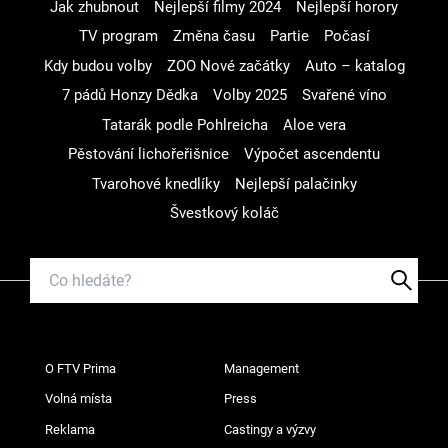
Jak zhubnout
Nejlepší filmy 2024
Nejlepší horory
TV program
Změna času
Partie
Počasí
Kdy budou volby
ZOO Nové začátky
Auto – katalog
7 pádů Honzy Dědka
Volby 2025
Svařené víno
Tatarák podle Pohlreicha
Aloe vera
Pěstování lichořeřišnice
Výpočet ascendentu
Tvarohové knedlíky
Nejlepší palačinky
Švestkový koláč
O FTV Prima
Management
Volná místa
Press
Reklama
Castingy a výzvy