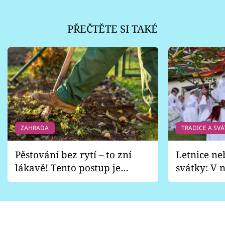
PŘEČTĚTE SI TAKÉ
ZAHRADA
TRADICE A SVÁ
Pěstování bez rytí – to zní
Letnice ne
lákavě! Tento postup je
svátky: V n
vhodný jen pro některé
pondělí z
zahrady