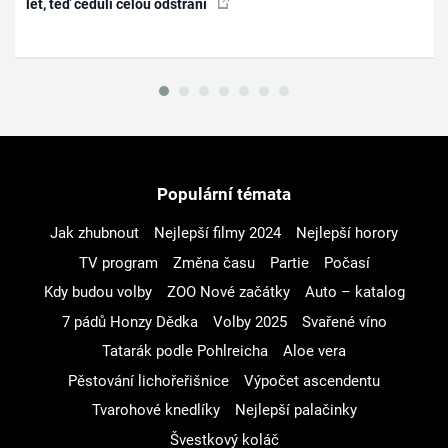
let, teď ceduli celou odstraní
Populární témata
Jak zhubnout
Nejlepší filmy 2024
Nejlepší horory
TV program
Změna času
Partie
Počasí
Kdy budou volby
ZOO Nové začátky
Auto – katalog
7 pádů Honzy Dědka
Volby 2025
Svařené víno
Tatarák podle Pohlreicha
Aloe vera
Pěstování lichořeřišnice
Výpočet ascendentu
Tvarohové knedlíky
Nejlepší palačinky
Švestkový koláč