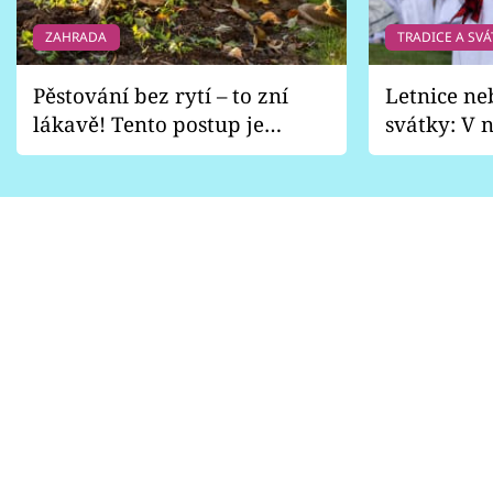
ZAHRADA
TRADICE A SVÁ
Pěstování bez rytí – to zní
Letnice ne
lákavě! Tento postup je
svátky: V n
vhodný jen pro některé
pondělí z
zahrady