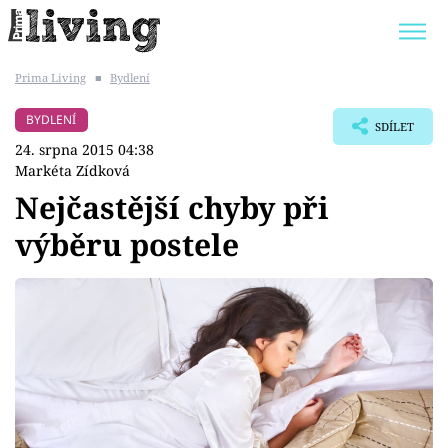
Prima Living
■
Bydlení
Trendy:
JAK UŠETŘIT
POKOJOVÉ KVĚTINY
BYDLENÍ
SDÍLET
BYDLENÍ SLAVNÝCH
ZAHRADA
24. srpna 2015 04:38
Markéta Zídková
Nejčastější chyby při
výběru postele
Témata
Bydlení
Zahrada
Design