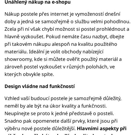
Unáhlený nákup na e-shopu
Nákup postele přes internet je vymožeností dnešní
doby a jedná se samozřejmě o službu velmi pohodlnou.
Zcela při ní však chybí možnost si postel prohlédnout a
hlavně vyzkoušet. Pokud nemáte času nazbyt, dbejte
při takovém nákupu alespoň na kvalitu použitého
materiálu. Ideální je volit obchody nabízející
showroomy, kde si můžete ověřit použitý materiál a
zároveň postel vyzkoušet v různých polohách, ve
kterých obvykle spíte.
Design vládne nad funkčností
Vzhled vaší budoucí postele je samozřejmě důležitý,
neměl by ale být na úkor kvality a funkčnosti.
Neupínejte se proto k jedné představě o posteli.
Snadno pak opomenete další prvky, které jsou při
výběru nové postele důležitější.
Hlavními aspekty při