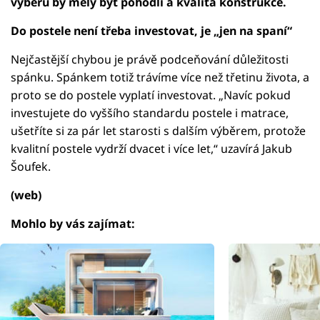
výběru by měly být pohodlí a kvalita konstrukce.
Do postele není třeba investovat, je „jen na spaní“
Nejčastější chybou je právě podceňování důležitosti
spánku. Spánkem totiž trávíme více než třetinu života, a
proto se do postele vyplatí investovat. „Navíc pokud
investujete do vyššího standardu postele i matrace,
ušetříte si za pár let starosti s dalším výběrem, protože
kvalitní postele vydrží dvacet i více let,“ uzavírá Jakub
Šoufek.
(web)
Mohlo by vás zajímat: