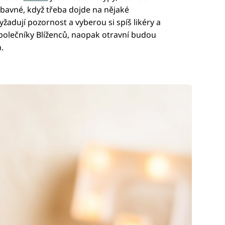
ábavné, když třeba dojde na nějaké
yžadují pozornost a vyberou si spíš likéry a
olečníky Blíženců, naopak otravní budou
.