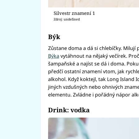
Silvestr znamení 1
Zdroj: undefined
Býk
Zůstane doma a dá si chlebíčky. Milují 
Býka
vytáhnout na nějaký večírek. Proč 
šampaňské a najíst se dá i doma. Pokud 
předčí ostatní znamení vtom, jak rychle
alkohol. Když koktejl, tak Long Island I
jiných vzdušných nebo ohnivých znamen
elementu. Zvládne i pořádný nápor alk
Drink: vodka