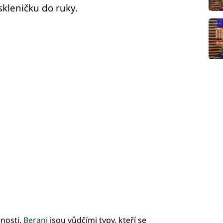
kleničku do ruky.
nosti.
Berani
jsou vůdčími typy, kteří se