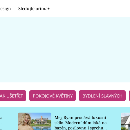
esign
Sledujte prima+
Design
TRENDY
JAK NA TO
PROMĚNY
NAŠE TIPY
JAK UŠETŘIT
POKOJOVÉ KVĚTINY
BYDLENÍ SLAVNÝCH
la
Meg Ryan prodává luxusní
.
sídlo. Moderní dům láká na
o
bazén, posilovnu i sprchu