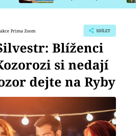
pro psy
akce Prima Zoom
SDÍLET
ilvestr: Blíženci
Kozorozi si nedají
ozor dejte na Ryby