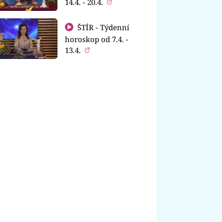
14.4. - 20.4.
ŠTÍR - Týdenní
horoskop od 7.4. -
13.4.