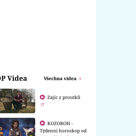
P Videa
Všechna videa
Zajíc z proutků
KOZOROH -
Týdenní horoskop od