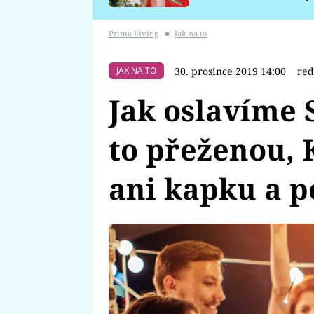
požáru
Prima Living
■
Jak na to
30. prosince 2019 14:00
red
JAK NA TO
Jak oslavíme S
to přeženou, 
ani kapku a p