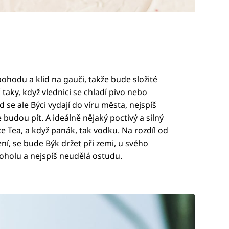
pohodu a klid na gauči, takže bude složité
taky, když vlednici se chladí pivo nebo
se ale Býci vydají do víru města, nejspíš
 budou pít. A ideálně nějaký poctivý a silný
ce Tea, a když panák, tak vodku. Na rozdíl od
í, se bude Býk držet při zemi, u svého
oholu a nejspíš neudělá ostudu.