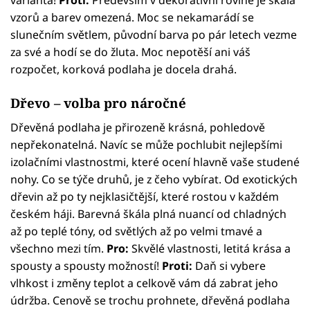
varianta!
Proti:
Především v dekorativní rovině je škála
vzorů a barev omezená. Moc se nekamarádí se
slunečním světlem, původní barva po pár letech vezme
za své a hodí se do žluta. Moc nepotěší ani váš
rozpočet, korková podlaha je docela drahá.
Dřevo – volba pro náročné
Dřevěná podlaha je přirozeně krásná, pohledově
nepřekonatelná. Navíc se může pochlubit nejlepšími
izolačními vlastnostmi, které ocení hlavně vaše studené
nohy. Co se týče druhů, je z čeho vybírat. Od exotických
dřevin až po ty nejklasičtější, které rostou v každém
českém háji. Barevná škála plná nuancí od chladných
až po teplé tóny, od světlých až po velmi tmavé a
všechno mezi tím.
Pro:
Skvělé vlastnosti, letitá krása a
spousty a spousty možností!
Proti:
Daň si vybere
vlhkost i změny teplot a celkově vám dá zabrat jeho
údržba. Cenově se trochu prohnete, dřevěná podlaha