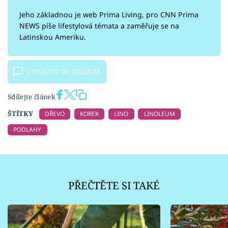
Jeho základnou je web Prima Living, pro CNN Prima
NEWS píše lifestylová témata a zaměřuje se na
Latinskou Ameriku.
VSTOUPIT DO DISKUZE
Sdílejte článek
ŠTÍTKY
DŘEVO
KOREK
LINO
LINOLEUM
PODLAHY
PŘEČTĚTE SI TAKÉ