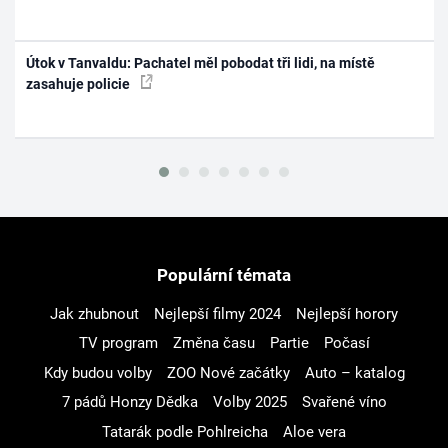
Útok v Tanvaldu: Pachatel měl pobodat tři lidi, na místě
zasahuje policie
Populární témata
Jak zhubnout
Nejlepší filmy 2024
Nejlepší horory
TV program
Změna času
Partie
Počasí
Kdy budou volby
ZOO Nové začátky
Auto – katalog
7 pádů Honzy Dědka
Volby 2025
Svařené víno
Tatarák podle Pohlreicha
Aloe vera