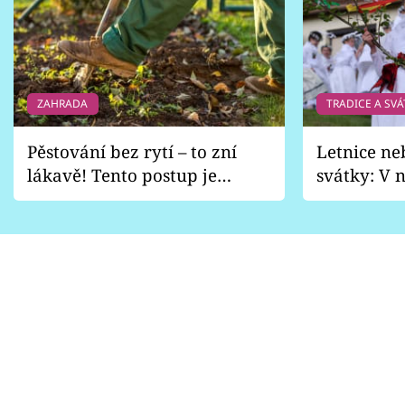
ZAHRADA
TRADICE A SVÁ
Pěstování bez rytí – to zní
Letnice ne
lákavě! Tento postup je
svátky: V n
vhodný jen pro některé
pondělí z
zahrady