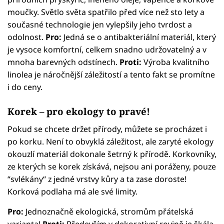
moučky. Světlo světa spatřilo před více než sto lety a
současné technologie jen vylepšily jeho tvrdost a
odolnost.
Pro:
Jedná se o antibakteriální materiál, který
je vysoce komfortní, celkem snadno udržovatelný a v
mnoha barevných odstínech.
Proti:
Výroba kvalitního
linolea je náročnější záležitostí a tento fakt se promítne
i do ceny.
Korek – pro ekology to pravé!
Pokud se chcete držet přírody, můžete se procházet i
po korku. Není to obvyklá záležitost, ale zaryté ekology
okouzlí materiál dokonale šetrný k přírodě. Korkovníky,
ze kterých se korek získává, nejsou ani poráženy, pouze
“svlékány“ z jedné vrstvy kůry a ta zase doroste!
Korková podlaha má ale své limity.
Pro:
Jednoznačně ekologická, stromům přátelská