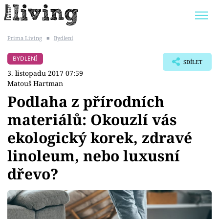
Prima Living
■
Bydlení
Trendy:
JAK UŠETŘIT
POKOJOVÉ KVĚTINY
BYDLENÍ
SDÍLET
BYDLENÍ SLAVNÝCH
ZAHRADA
3. listopadu 2017 07:59
Matouš Hartman
Podlaha z přírodních
materiálů: Okouzlí vás
Témata
ekologický korek, zdravé
Bydlení
linoleum, nebo luxusní
dřevo?
Zahrada
Design