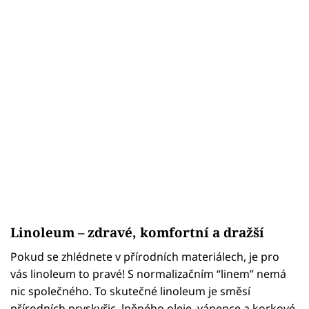
Linoleum – zdravé, komfortní a dražší
Pokud se zhlédnete v přírodních materiálech, je pro
vás linoleum to pravé! S normalizačním “linem” nemá
nic společného. To skutečné linoleum je směsí
přírodních pryskyřic, lněného oleje, vápence a korkové