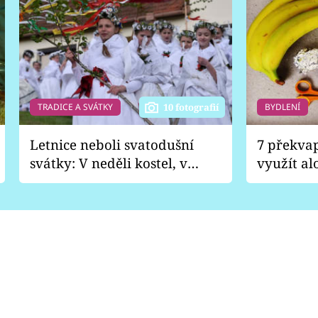
TRADICE A SVÁTKY
BYDLENÍ
10 fotografií
Letnice neboli svatodušní
7 překva
svátky: V neděli kostel, v
využít al
pondělí zábava
Nabrousí
nádobí