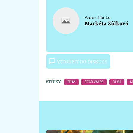
Autor článku
Markéta Zídková
VSTOUPIT DO DISKUZE
ŠTÍTKY
FILM
STAR WARS
DŮM
M