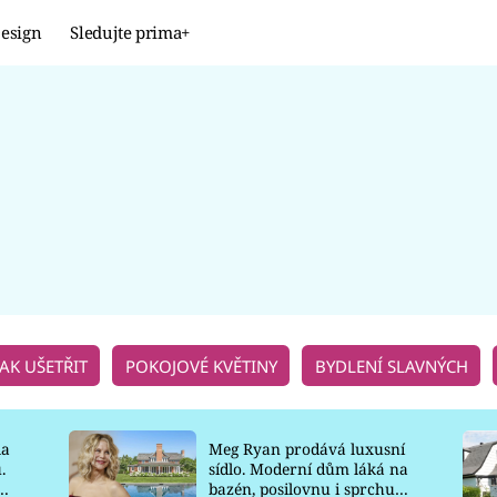
esign
Sledujte prima+
Design
TRENDY
JAK NA TO
PROMĚNY
NAŠE TIPY
JAK UŠETŘIT
POKOJOVÉ KVĚTINY
BYDLENÍ SLAVNÝCH
la
Meg Ryan prodává luxusní
.
sídlo. Moderní dům láká na
o
bazén, posilovnu i sprchu