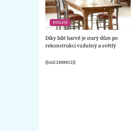
BYDLENÍ
Díky bílé barvě je starý dům po
rekonstrukci vzdušný a světlý
[[nid:2408812]]