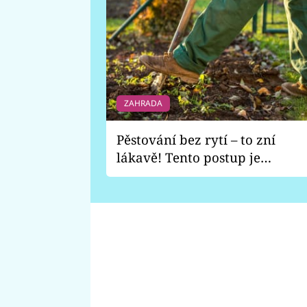
ZAHRADA
Pěstování bez rytí – to zní
lákavě! Tento postup je
vhodný jen pro některé
zahrady