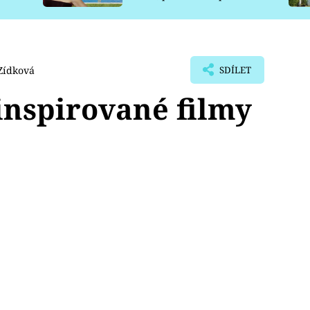
pro psy
Zídková
SDÍLET
inspirované filmy