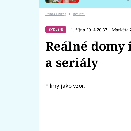
požáru
Prima Living
■
Bydlení
1. října 2014 20:37
Markéta 
BYDLENÍ
Reálné domy 
a seriály
Filmy jako vzor.