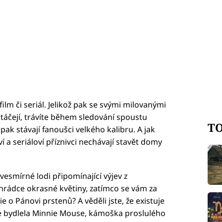
film či seriál. Jelikož pak se svými milovanými
atáčejí, trávíte během sledování spoustu
TO
 pak stávají fanoušci velkého kalibru. A jak
ví a seriáloví příznivci nechávají stavět domy
 vesmírné lodi připomínající výjev z
rádce okrasné květiny, zatímco se vám za
ie o Pánovi prstenů? A věděli jste, že existuje
e bydlela Minnie Mouse, kámoška proslulého