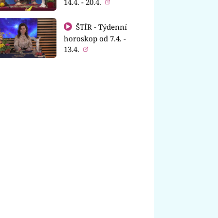
14.4. - 20.4.
ŠTÍR - Týdenní
horoskop od 7.4. -
13.4.