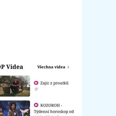
P Videa
Všechna videa
Zajíc z proutků
KOZOROH -
Týdenní horoskop od