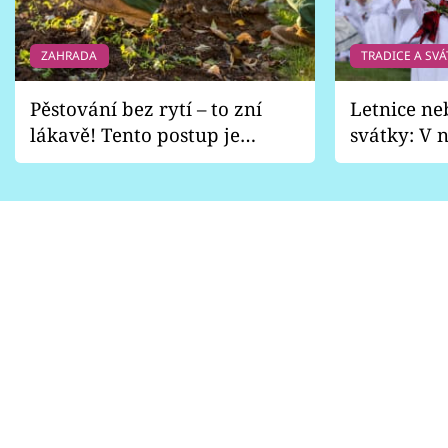
ZAHRADA
TRADICE A SVÁ
Pěstování bez rytí – to zní
Letnice ne
lákavě! Tento postup je
svátky: V n
vhodný jen pro některé
pondělí z
zahrady