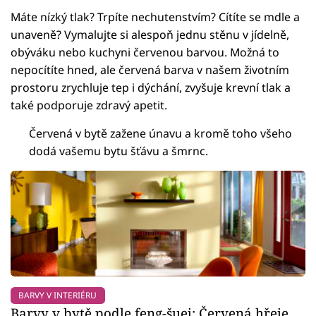
Máte nízký tlak? Trpíte nechutenstvím? Cítíte se mdle a
unaveně? Vymalujte si alespoň jednu stěnu v jídelně,
obýváku nebo kuchyni červenou barvou. Možná to
nepocítíte hned, ale červená barva v našem životním
prostoru zrychluje tep i dýchání, zvyšuje krevní tlak a
také podporuje zdravý apetit.
Červená v bytě zažene únavu a kromě toho všeho
dodá vašemu bytu šťávu a šmrnc.
BARVY V INTERIÉRU
Barvy v bytě podle feng-šuej: Červená hřeje,