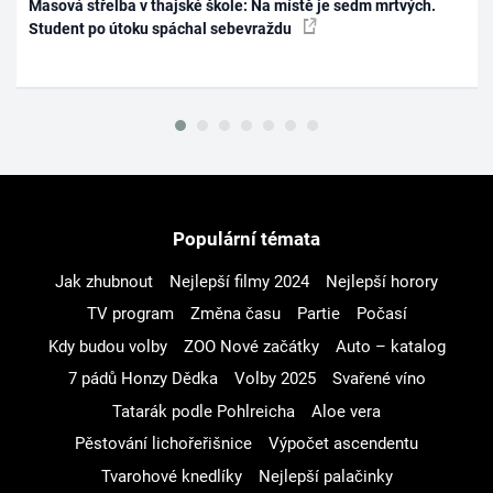
Masová střelba v thajské škole: Na místě je sedm mrtvých.
Student po útoku spáchal sebevraždu
Populární témata
Jak zhubnout
Nejlepší filmy 2024
Nejlepší horory
TV program
Změna času
Partie
Počasí
Kdy budou volby
ZOO Nové začátky
Auto – katalog
7 pádů Honzy Dědka
Volby 2025
Svařené víno
Tatarák podle Pohlreicha
Aloe vera
Pěstování lichořeřišnice
Výpočet ascendentu
Tvarohové knedlíky
Nejlepší palačinky