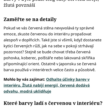
žlutá povznáší
Zaměřte se na detaily
Pokud ve vás červená stěna nevyvolává ty správné
emoce, zkuste červenou do interiéru propašovat
alespoň v doplňcích. Také jste si všimli, když dostanete
kytici červených růží, jak na sebe v pokoji strhávají
pozornost? Stejně se bude chovat třeba červená
pohovka, koberec, polštáře nebo lakovaná skříňka
připomínající orient. Ostatně v Japonsku se červená
barva používá v interiérech velice často a působivě.
Mohlo by vás zajímat:
Odhalte účinky barev v
interiéru. Žlutá nabíjí energií, červená dodává
odvahu, modrá uklidňuje
Které barvy ladí s červenou v interiéru?