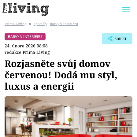
Prima Living
■
Speciály
Barvy v interiéru
Trendy:
JAK UŠETŘIT
POKOJOVÉ KVĚTINY
BARVY V INTERIÉRU
SDÍLET
BYDLENÍ SLAVNÝCH
ZAHRADA
24. února 2026 08:08
redakce Prima Living
Rozjasněte svůj domov
červenou! Dodá mu styl,
Témata
luxus a energii
Bydlení
Zahrada
Design