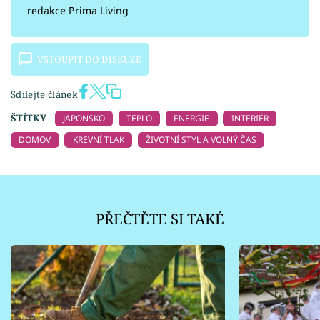
redakce Prima Living
VSTOUPIT DO DISKUZE
Sdílejte článek
ŠTÍTKY
JAPONSKO
TEPLO
ENERGIE
INTERIÉR
DOMOV
KREVNÍ TLAK
ŽIVOTNÍ STYL A VOLNÝ ČAS
PŘEČTĚTE SI TAKÉ