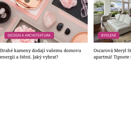
DESIGN A ARCHITEKTURA
BYDLENÍ
Drahé kameny dodají vašemu domovu
Oscarová Meryl S
energii a štěstí. Jaký vybrat?
apartmá! Tipnete s