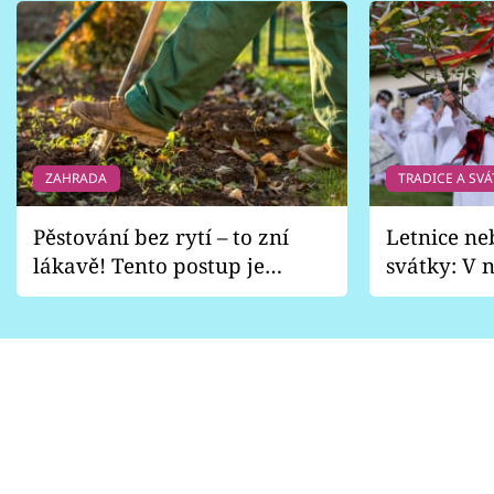
ZAHRADA
TRADICE A SVÁ
Pěstování bez rytí – to zní
Letnice ne
lákavě! Tento postup je
svátky: V n
vhodný jen pro některé
pondělí z
zahrady