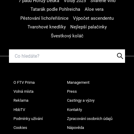
7 pádů Honzy Dědka
Volby 2025
Svařené víno
Tatarák podle Pohlreicha
Aloe vera
Pěstování lichořeřišnice
Výpočet ascendentu
Tvarohové knedlíky
Nejlepší palačinky
Švestkový koláč
O FTV Prima
Management
Volná místa
Press
Reklama
Castingy a výzvy
HbbTV
Kontakty
Podmínky užívání
Zpracování osobních údajů
Cookies
Nápověda