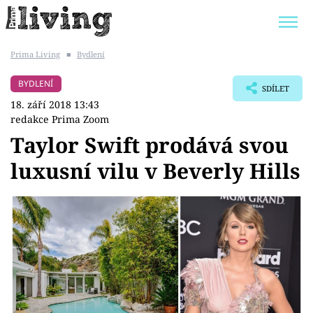
Prima Living
■
Bydlení
Trendy:
JAK UŠETŘIT
POKOJOVÉ KVĚTINY
BYDLENÍ
SDÍLET
BYDLENÍ SLAVNÝCH
ZAHRADA
18. září 2018 13:43
redakce Prima Zoom
Taylor Swift prodává svou
luxusní vilu v Beverly Hills
Témata
Bydlení
Zahrada
Design