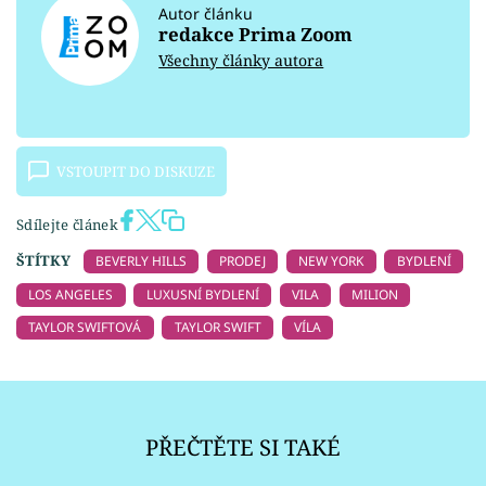
Autor článku
redakce Prima Zoom
Všechny články autora
VSTOUPIT DO DISKUZE
Sdílejte článek
ŠTÍTKY
BEVERLY HILLS
PRODEJ
NEW YORK
BYDLENÍ
LOS ANGELES
LUXUSNÍ BYDLENÍ
VILA
MILION
TAYLOR SWIFTOVÁ
TAYLOR SWIFT
VÍLA
PŘEČTĚTE SI TAKÉ