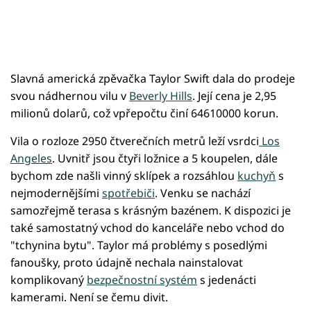
Slavná americká zpěvačka Taylor Swift dala do prodeje
svou nádhernou vilu v
Beverly Hills
. Její cena je 2,95
milionů dolarů, což vpřepočtu činí 64610000 korun.
Vila o rozloze 2950 čtverečních metrů leží vsrdci
Los
Angeles
. Uvnitř jsou čtyři ložnice a 5 koupelen, dále
bychom zde našli vinný sklípek a rozsáhlou
kuchyň
s
nejmodernějšími
spotřebiči
. Venku se nachází
samozřejmě terasa s krásným bazénem. K dispozici je
také samostatný vchod do kanceláře nebo vchod do
"tchynina bytu". Taylor má problémy s posedlými
fanoušky, proto údajně nechala nainstalovat
komplikovaný
bezpečnostní systém
s jedenácti
kamerami. Není se čemu divit.