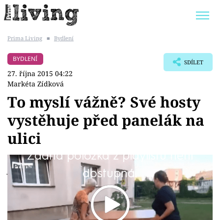
Prima Living
■
Bydlení
Trendy:
JAK UŠETŘIT
POKOJOVÉ KVĚTINY
BYDLENÍ
SDÍLET
BYDLENÍ SLAVNÝCH
ZAHRADA
27. října 2015 04:22
Markéta Zídková
To myslí vážně? Své hosty
vystěhuje před panelák na
Témata
ulici
Bydlení
Žádná položka z playlistu není
Je to skvělý, nebo šílený nápad?
dostupná.
Zahrada
Design