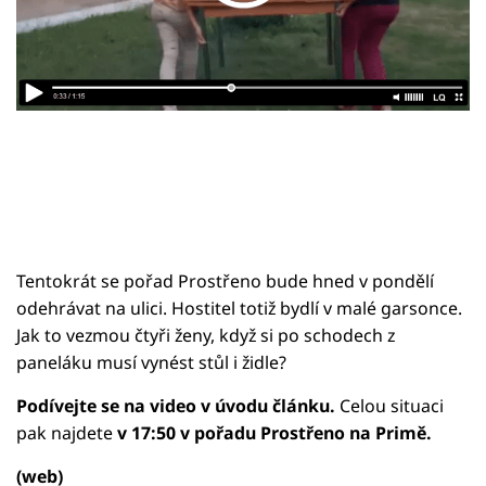
Sledujte prima+
Přihlášení
Sledujte nás
Tentokrát se pořad Prostřeno bude hned v pondělí
odehrávat na ulici. Hostitel totiž bydlí v malé garsonce.
Jak to vezmou čtyři ženy, když si po schodech z
paneláku musí vynést stůl i židle?
Podívejte se na video v úvodu článku.
Celou situaci
pak najdete
v 17:50 v pořadu Prostřeno na Primě.
(web)