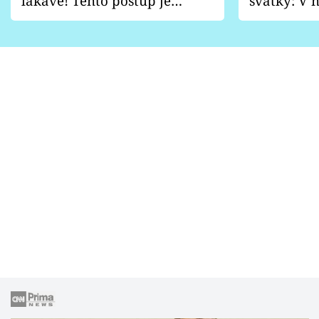
lákavě! Tento postup je
svátky: V n
vhodný jen pro některé
pondělí z
zahrady