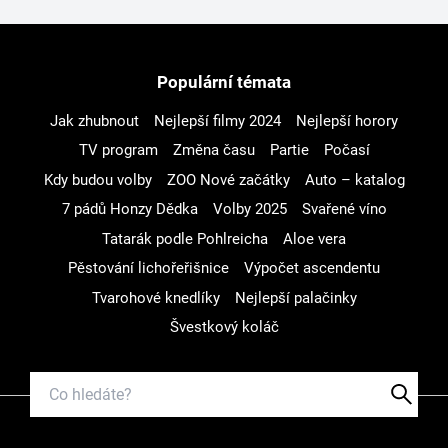
Populární témata
Jak zhubnout
Nejlepší filmy 2024
Nejlepší horory
TV program
Změna času
Partie
Počasí
Kdy budou volby
ZOO Nové začátky
Auto – katalog
7 pádů Honzy Dědka
Volby 2025
Svařené víno
Tatarák podle Pohlreicha
Aloe vera
Pěstování lichořeřišnice
Výpočet ascendentu
Tvarohové knedlíky
Nejlepší palačinky
Švestkový koláč