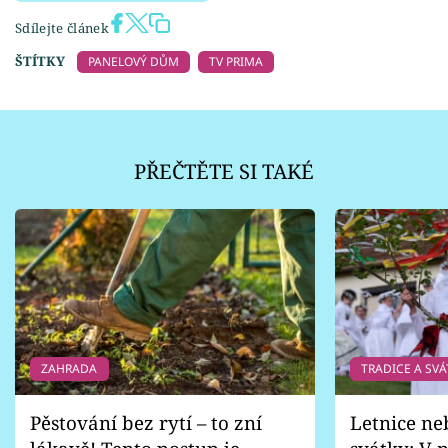
Sdílejte článek
ŠTÍTKY
PANELOVÝ DŮM
TV PRIMA
PŘEČTĚTE SI TAKÉ
ZAHRADA
TRADICE A SVÁ
Pěstování bez rytí – to zní
Letnice ne