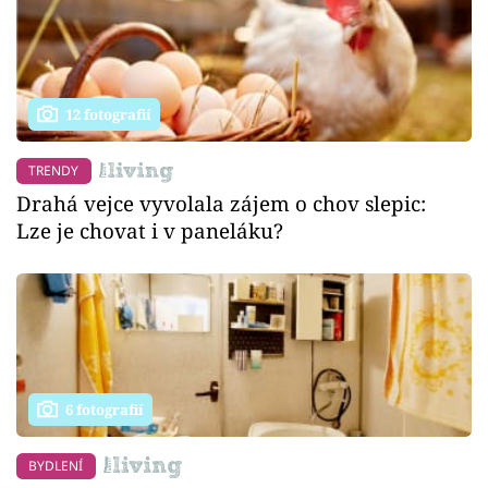
12 fotografií
TRENDY
Drahá vejce vyvolala zájem o chov slepic:
Lze je chovat i v paneláku?
6 fotografií
BYDLENÍ