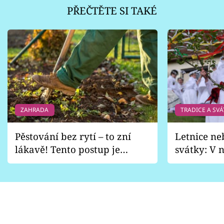
PŘEČTĚTE SI TAKÉ
ZAHRADA
TRADICE A SVÁ
Pěstování bez rytí – to zní
Letnice ne
lákavě! Tento postup je
svátky: V n
vhodný jen pro některé
pondělí z
zahrady