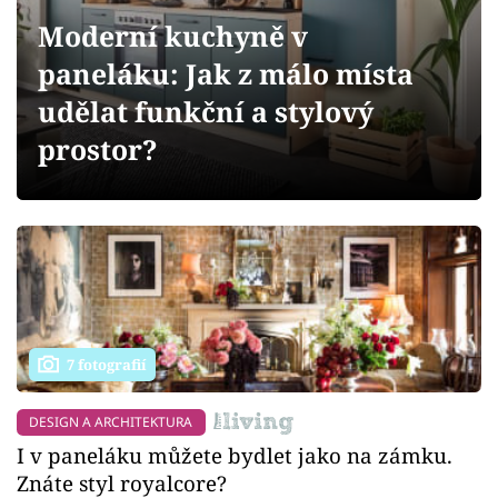
Sledujte prima+
Moderní kuchyně v
paneláku: Jak z málo místa
Přihlášení
udělat funkční a stylový
prostor?
Sledujte nás
7 fotografií
DESIGN A ARCHITEKTURA
I v paneláku můžete bydlet jako na zámku.
Znáte styl royalcore?