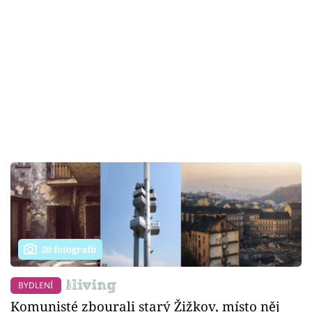
20 fotografií
BYDLENÍ
Komunisté zbourali starý Žižkov, místo něj