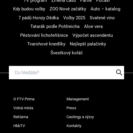
TV program
Změna času
Partie
Počasí
Kdy budou volby
ZOO Nové začátky
Auto – katalog
7 pádů Honzy Dědka
Volby 2025
Svařené víno
Tatarák podle Pohlreicha
Aloe vera
Pěstování lichořeřišnice
Výpočet ascendentu
Tvarohové knedlíky
Nejlepší palačinky
Švestkový koláč
O FTV Prima
Management
Volná místa
Press
Reklama
Castingy a výzvy
HbbTV
Kontakty