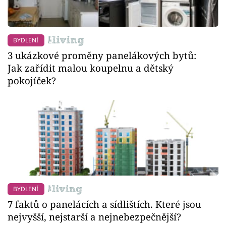
BYDLENÍ
3 ukázkové proměny panelákových bytů:
Jak zařídit malou koupelnu a dětský
pokojíček?
BYDLENÍ
7 faktů o panelácích a sídlištích. Které jsou
nejvyšší, nejstarší a nejnebezpečnější?