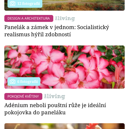
12 fotografií
DESIGN A ARCHITEKTURA
Panelák a zámek v jednom: Socialistický
realismus hýřil zdobností
6 fotografií
POKOJOVÉ KVĚTINY
Adénium neboli pouštní růže je ideální
pokojovka do paneláku