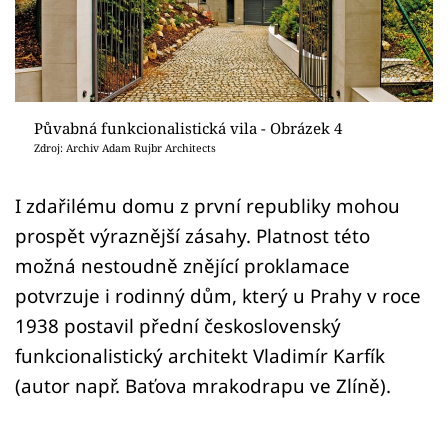
Sledujte prima+
Přihlášení
Půvabná funkcionalistická vila - Obrázek 4
Sledujte nás
Zdroj: Archiv Adam Rujbr Architects
I zdařilému domu z první republiky mohou
prospět výraznější zásahy. Platnost této
možná nestoudně znějící proklamace
potvrzuje i rodinný dům, který u Prahy v roce
1938 postavil přední československý
funkcionalistický architekt Vladimír Karfík
(autor např. Baťova mrakodrapu ve Zlíně).