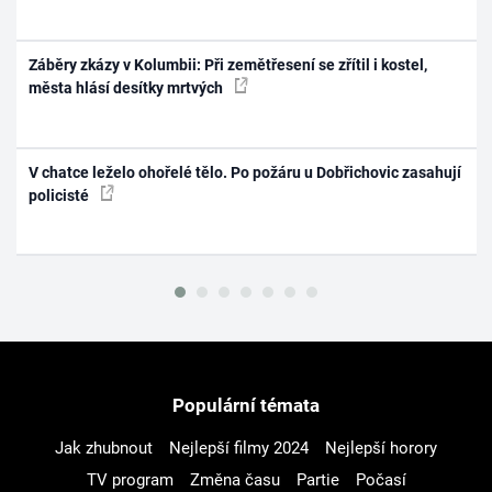
Záběry zkázy v Kolumbii: Při zemětřesení se zřítil i kostel,
města hlásí desítky mrtvých
V chatce leželo ohořelé tělo. Po požáru u Dobřichovic zasahují
policisté
Populární témata
Jak zhubnout
Nejlepší filmy 2024
Nejlepší horory
TV program
Změna času
Partie
Počasí