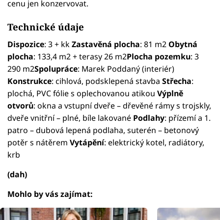
cenu jen konzervovat.
Technické údaje
Dispozice
: 3 + kk
Zastavěná plocha
: 81 m2
Obytná
plocha
: 133,4 m2 + terasy 26 m2
Plocha pozemku
: 3
290 m2
Spolupráce
: Marek Poddaný (interiér)
Konstrukce
: cihlová, podsklepená stavba
Střecha
:
plochá, PVC fólie s oplechovanou atikou
Výplně
otvorů
: okna a vstupní dveře – dřevěné rámy s trojskly,
dveře vnitřní – plné, bíle lakované
Podlahy
: přízemí a 1.
patro – dubová lepená podlaha, suterén – betonový
potěr s nátěrem
Vytápění
: elektrický kotel, radiátory,
krb
(dah)
Mohlo by vás zajímat: