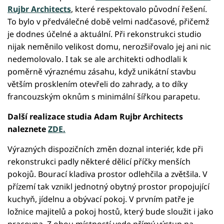
Rujbr Architects
, které respektovalo původní řešení.
To bylo v předválečné době velmi nadčasové, přičemž
je dodnes účelné a aktuální. Při rekonstrukci studio
nijak neměnilo velikost domu, nerozšiřovalo jej ani nic
nedemolovalo. I tak se ale architekti odhodlali k
poměrně výraznému zásahu, když unikátní stavbu
větším prosklením otevřeli do zahrady, a to díky
francouzským oknům s minimální šířkou parapetu.
Další realizace studia Adam Rujbr Architects
naleznete
ZDE.
Výrazných dispozičních změn doznal interiér, kde při
rekonstrukci padly některé dělicí příčky menších
pokojů. Bourací kladiva prostor odlehčila a zvětšila. V
přízemí tak vznikl jednotný obytný prostor propojující
kuchyň, jídelnu a obývací pokoj. V prvním patře je
ložnice majitelů a pokoj hostů, který bude sloužit i jako
pracovna. Z obou místností vede přímý výstup na