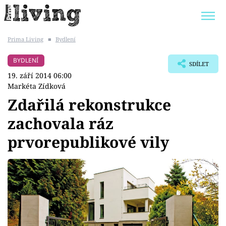
Prima Living
■
Bydlení
Trendy:
JAK UŠETŘIT
POKOJOVÉ KVĚTINY
BYDLENÍ
SDÍLET
BYDLENÍ SLAVNÝCH
ZAHRADA
19. září 2014 06:00
Markéta Zídková
Zdařilá rekonstrukce
zachovala ráz
Témata
prvorepublikové vily
Bydlení
Zahrada
Design