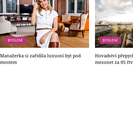
BYDLENÍ
BYDLENÍ
Manažerka si zařídila luxusní byt pod
Hovadství přepy
mostem
mezonet za tři čtv