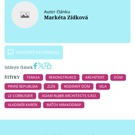
Autor článku
Markéta Zídková
VSTOUPIT DO DISKUZE
Sdílejte článek
ŠTÍTKY
TERASA
REKONSTRUKCE
ARCHITEKT
DŮM
PRVNÍ REPUBLIKA
ZLÍN
RODINNÝ DŮM
VILA
LE CORBUSIER
ADAM RUJBR ARCHITECTS S.R.O.
VLADIMÍR KARFÍK
BAŤŮV MRAKODRAP