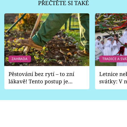
PŘEČTĚTE SI TAKÉ
ZAHRADA
TRADICE A SVÁ
Pěstování bez rytí – to zní
Letnice ne
lákavě! Tento postup je
svátky: V n
vhodný jen pro některé
pondělí z
zahrady