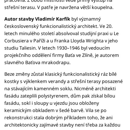
střešní terasu. V patře je navržena větší koupelna.
Autor stavby Vladimír Karfík
byl významný
československý funkcionalistický architekt. Ve 20.
letech minulého století absolvoval studijní praxi u Le
Corbusiera v Paříži a u Franka Lloyda Wrighta v jeho
studiu Taliesin. V letech 1930–1946 byl vedoucím
projekčního oddělení firmy Baťa ve Zlíně, je autorem
slavného Baťova mrakodrapu.
Beze změny zůstal klasický funkcionalistický ráz bílé
kostky s výklenkem verandy a střešní terasy posazené
na stávajícím kamenném soklu. Nicméně architekti
fasádu zateplili polystyrenem, dům pak získal bílou
fasádu, sokl i sloupy u vjezdu jsou obloženy
keramickým obkladem v šedé barvě. Vila se po
rekonstrukci stala dobrým příkladem toho, že ani
architektonicky zajímavé stavby není třeba za každou