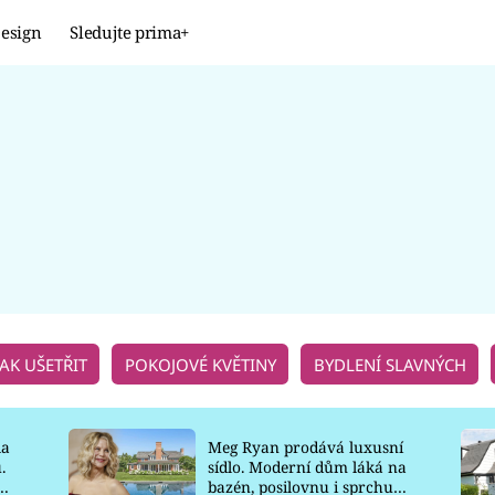
esign
Sledujte prima+
Design
TRENDY
JAK NA TO
PROMĚNY
NAŠE TIPY
JAK UŠETŘIT
POKOJOVÉ KVĚTINY
BYDLENÍ SLAVNÝCH
la
Meg Ryan prodává luxusní
.
sídlo. Moderní dům láká na
o
bazén, posilovnu i sprchu