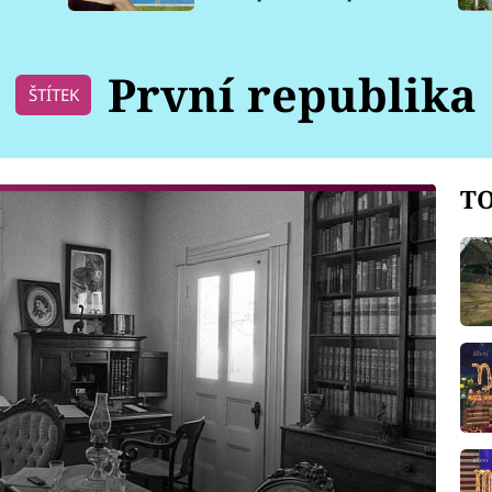
pro psy
První republika
ŠTÍTEK
TO