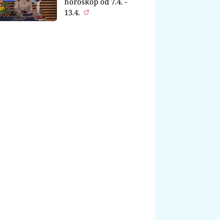
horoskop od 7.4. -
13.4.