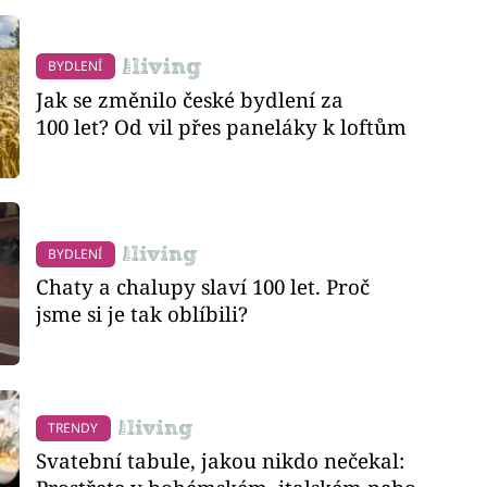
BYDLENÍ
Jak se změnilo české bydlení za
100 let? Od vil přes paneláky k loftům
BYDLENÍ
Chaty a chalupy slaví 100 let. Proč
jsme si je tak oblíbili?
TRENDY
Svatební tabule, jakou nikdo nečekal: