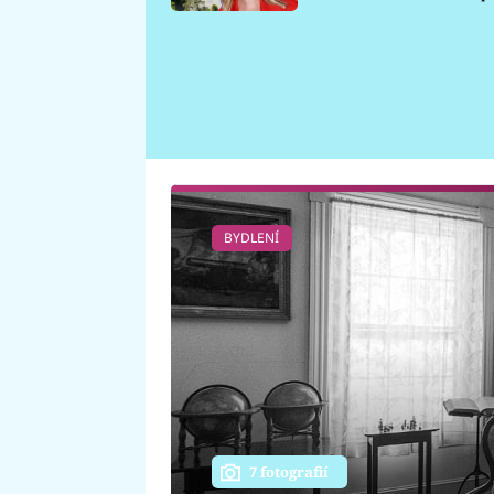
požáru
BYDLENÍ
7 fotografií