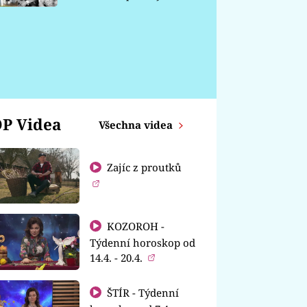
chátrá
P Videa
Všechna videa
Zajíc z proutků
KOZOROH -
Týdenní horoskop od
14.4. - 20.4.
ŠTÍR - Týdenní