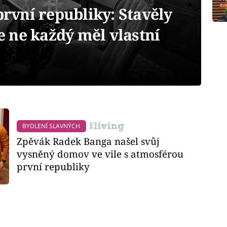
první republiky: Stavěly
le ne každý měl vlastní
BYDLENÍ SLAVNÝCH
Zpěvák Radek Banga našel svůj
vysněný domov ve vile s atmosférou
první republiky