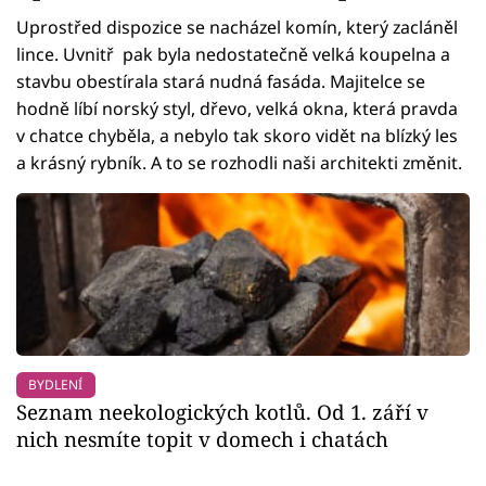
Uprostřed dispozice se nacházel komín, který zacláněl
lince. Uvnitř pak byla nedostatečně velká koupelna a
stavbu obestírala stará nudná fasáda. Majitelce se
hodně líbí norský styl, dřevo, velká okna, která pravda
v chatce chyběla, a nebylo tak skoro vidět na blízký les
a krásný rybník. A to se rozhodli naši architekti změnit.
BYDLENÍ
Seznam neekologických kotlů. Od 1. září v
nich nesmíte topit v domech i chatách