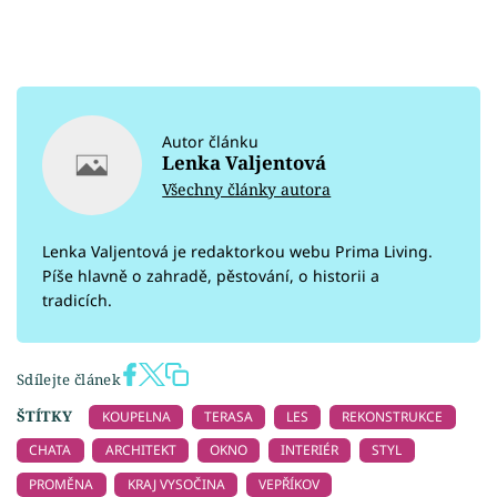
Autor článku
Lenka Valjentová
Všechny články autora
Lenka Valjentová je redaktorkou webu Prima Living.
Píše hlavně o zahradě, pěstování, o historii a
tradicích.
Sdílejte článek
ŠTÍTKY
KOUPELNA
TERASA
LES
REKONSTRUKCE
CHATA
ARCHITEKT
OKNO
INTERIÉR
STYL
PROMĚNA
KRAJ VYSOČINA
VEPŘÍKOV