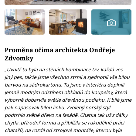
Proměna očima architekta Ondřeje
Zdvomky
„Uvnitř to byla na stěnách kombinace tzv. každá ves
jiný pes, takže jsme všechno strhli a sjednotili vše bílou
barvou na sádrokartonu. Tu jsme v interiéru doplnili
jemně modrým odstínem obkladů do koupelny, která
výborně dobarvila světle dřevěnou podlahu. K bílé jsme
pak napasovali bílou linku. Zvolený norský styl
podtrhlo světlé dřevo na fasádě. Chatka tak už z dálky
chytla ,přírodní‘ formu a přiblížila se rukodělné práci
chatařů, na rozdíl od strojové montáže, kterou byla