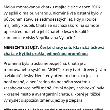
Malou montovanou chatku majitelé sice v roce 2016
vylepšili o malou verandu, nicméně vše ostatní bylo v
původním stavu ze sedmdesátých let, kdy ji rodiče
majitelky koupili. Chata se nachází skoro na samotě
uprostřed hustého jehličnatého lesa v lokalitě
romantické vísky Vepříkov na Vysočině.
NENECHTE SI UJÍT:
České chaty snů: Klasická áčková
chata v Kytlici prošla jedinečnou proměnou
Proměna byla trošku nebezpečná. Chata je z
montovaného systému MONTI, který tvoří dřevěný rám
a vláknité desky. Není tedy předem dáno, co je a co
není nosné, a není radno do nosného systému
zasahovat více nežli méně. První dojmy architektů byly
– krásné místo a avantgardní chata, u které je těžké
vymyslet dispoziční změnu, jež by ji zlepšila.
Připomeňte si, jak vypadala montovaná chata před