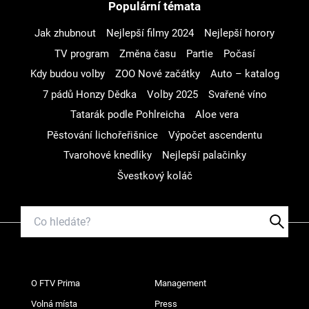
Populární témata
Jak zhubnout
Nejlepší filmy 2024
Nejlepší horory
TV program
Změna času
Partie
Počasí
Kdy budou volby
ZOO Nové začátky
Auto – katalog
7 pádů Honzy Dědka
Volby 2025
Svařené víno
Tatarák podle Pohlreicha
Aloe vera
Pěstování lichořeřišnice
Výpočet ascendentu
Tvarohové knedlíky
Nejlepší palačinky
Švestkový koláč
O FTV Prima
Management
Volná místa
Press