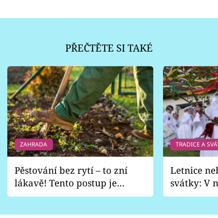
PŘEČTĚTE SI TAKÉ
ZAHRADA
TRADICE A SVÁ
Pěstování bez rytí – to zní
Letnice ne
lákavě! Tento postup je
svátky: V n
vhodný jen pro některé
pondělí z
zahrady