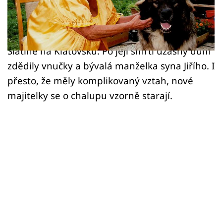
Sledujte prima+
Legenda českého filmu Helena Růžičková
(†67), od jejíž smrti 4. ledna uplynulo už 21 let,
Přihlášení
na sklonku života natrvalo žila na chalupě ve
Slatině na Klatovsku. Po její smrti úžasný dům
zdědily vnučky a bývalá manželka syna Jiřího. I
Sledujte nás
přesto, že měly komplikovaný vztah, nové
majitelky se o chalupu vzorně starají.