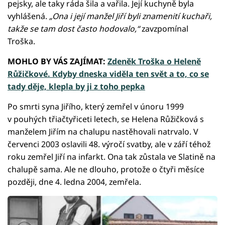
pejsky, ale taky ráda šila a vařila. Její kuchyně byla
vyhlášená.
„Ona i její manžel Jiří byli znamenití kuchaři,
takže se tam dost často hodovalo,“
zavzpomínal
Troška.
MOHLO BY VÁS ZAJÍMAT:
Zdeněk Troška o Heleně
Růžičkové. Kdyby dneska viděla ten svět a to, co se
tady děje, klepla by ji z toho pepka
Po smrti syna Jiřího, který zemřel v únoru 1999
v pouhých třiačtyřiceti letech, se Helena Růžičková s
manželem Jiřím na chalupu nastěhovali natrvalo. V
červenci 2003 oslavili 48. výročí svatby, ale v září téhož
roku zemřel Jiří na infarkt. Ona tak zůstala ve Slatině na
chalupě sama. Ale ne dlouho, protože o čtyři měsíce
později, dne 4. ledna 2004, zemřela.