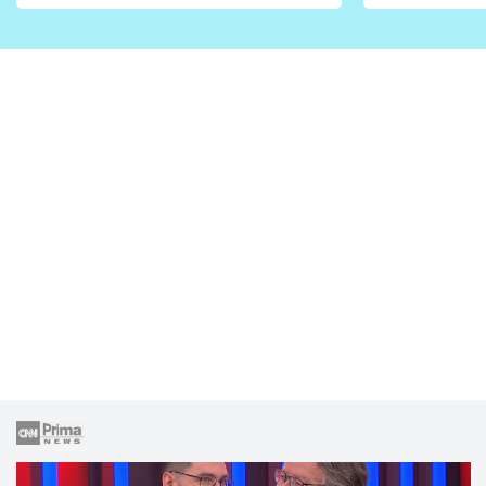
vhodný jen pro některé
pondělí z
zahrady