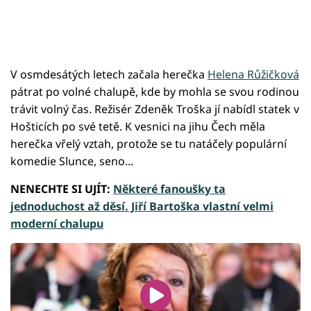
V osmdesátých letech začala herečka
Helena Růžičková
pátrat po volné chalupě, kde by mohla se svou rodinou
trávit volný čas. Režisér Zdeněk Troška jí nabídl statek v
Hošticích po své tetě. K vesnici na jihu Čech měla
herečka vřelý vztah, protože se tu natáčely populární
komedie Slunce, seno...
NENECHTE SI UJÍT:
Některé fanoušky ta
jednoduchost až děsí. Jiří Bartoška vlastní velmi
moderní chalupu