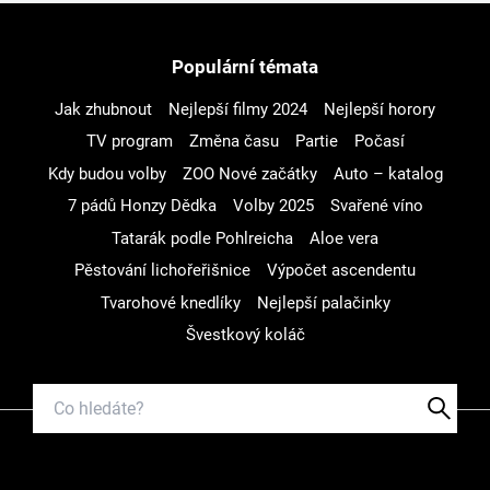
Populární témata
Jak zhubnout
Nejlepší filmy 2024
Nejlepší horory
TV program
Změna času
Partie
Počasí
Kdy budou volby
ZOO Nové začátky
Auto – katalog
7 pádů Honzy Dědka
Volby 2025
Svařené víno
Tatarák podle Pohlreicha
Aloe vera
Pěstování lichořeřišnice
Výpočet ascendentu
Tvarohové knedlíky
Nejlepší palačinky
Švestkový koláč