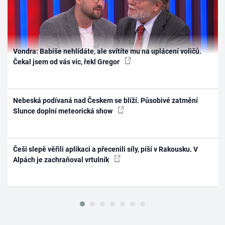
Vondra: Babiše nehlídáte, ale svítíte mu na uplácení voličů.
Čekal jsem od vás víc, řekl Gregor
Nebeská podívaná nad Českem se blíží. Působivé zatmění
Slunce doplní meteorická show
Češi slepě věřili aplikaci a přecenili síly, píší v Rakousku. V
Alpách je zachraňoval vrtulník