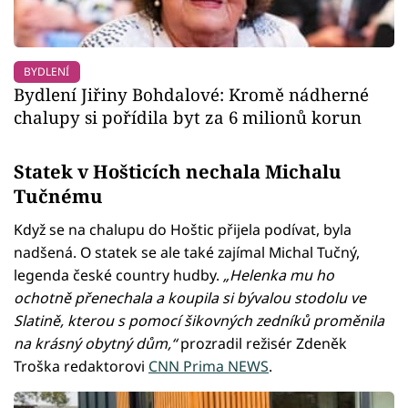
BYDLENÍ
Bydlení Jiřiny Bohdalové: Kromě nádherné
chalupy si pořídila byt za 6 milionů korun
Statek v Hošticích nechala Michalu
Tučnému
Když se na chalupu do Hoštic přijela podívat, byla
nadšená. O statek se ale také zajímal Michal Tučný,
legenda české country hudby.
„Helenka mu ho
ochotně přenechala a koupila si bývalou stodolu ve
Slatině, kterou s pomocí šikovných zedníků proměnila
na krásný obytný dům,“
prozradil režisér Zdeněk
Troška redaktorovi
CNN Prima NEWS
.