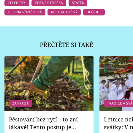
CELEBRITY
ZDENĚK TROŠKA
STATEK
HELENA RŮŽIČKOVÁ
MICHAL TUČNÝ
HOŠTICE
PŘEČTĚTE SI TAKÉ
ZAHRADA
TRADICE A SVÁ
Pěstování bez rytí – to zní
Letnice ne
lákavě! Tento postup je
svátky: V n