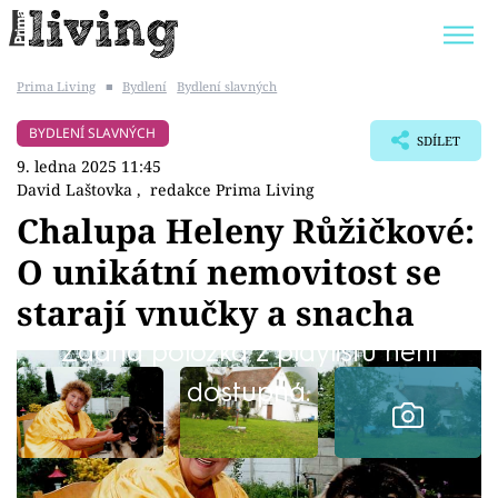
Prima Living
■
Bydlení
Bydlení slavných
Trendy:
JAK UŠETŘIT
POKOJOVÉ KVĚTINY
BYDLENÍ SLAVNÝCH
SDÍLET
BYDLENÍ SLAVNÝCH
ZAHRADA
9. ledna 2025 11:45
David Laštovka
,
redakce Prima Living
Chalupa Heleny Růžičkové:
O unikátní nemovitost se
Témata
starají vnučky a snacha
Bydlení
Žádná položka z playlistu není
dostupná.
Zahrada
Design