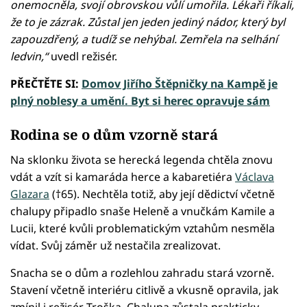
onemocněla, svojí obrovskou vůlí umořila. Lékaři říkali,
že to je zázrak. Zůstal jen jeden jediný nádor, který byl
zapouzdřený, a tudíž se nehýbal. Zemřela na selhání
ledvin,“
uvedl režisér.
PŘEČTĚTE SI:
Domov Jiřího Štěpničky na Kampě je
plný noblesy a umění. Byt si herec opravuje sám
Rodina se o dům vzorně stará
Na sklonku života se herecká legenda chtěla znovu
vdát a vzít si kamaráda herce a kabaretiéra
Václava
Glazara
(†65). Nechtěla totiž, aby její dědictví včetně
chalupy připadlo snaše Heleně a vnučkám Kamile a
Lucii, které kvůli problematickým vztahům nesměla
vídat. Svůj záměr už nestačila zrealizovat.
Snacha se o dům a rozlehlou zahradu stará vzorně.
Stavení včetně interiéru citlivě a vkusně opravila, jak
zmínil i režisér Troška. Chalupa zůstala prakticky