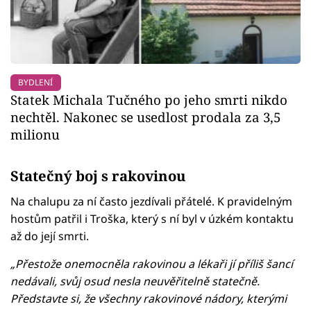
BYDLENÍ
Statek Michala Tučného po jeho smrti nikdo
nechtěl. Nakonec se usedlost prodala za 3,5
milionu
Statečný boj s rakovinou
Na chalupu za ní často jezdívali přátelé. K pravidelným
hostům patřil i Troška, který s ní byl v úzkém kontaktu
až do její smrti.
„Přestože onemocněla rakovinou a lékaři jí příliš šancí
nedávali, svůj osud nesla neuvěřitelně statečně.
Představte si, že všechny rakovinové nádory, kterými