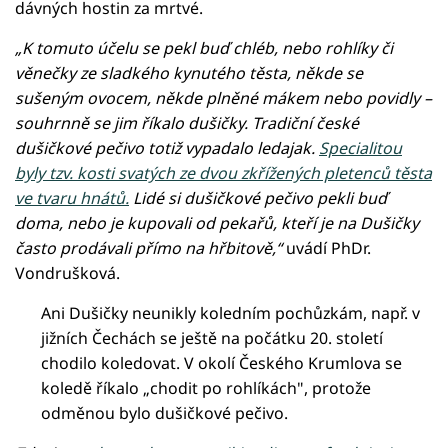
dávných hostin za mrtvé.
„K tomuto účelu se pekl buď chléb, nebo rohlíky či
věnečky ze sladkého kynutého těsta, někde se
sušeným ovocem, někde plněné mákem nebo povidly –
souhrnně se jim říkalo dušičky. Tradiční české
dušičkové pečivo totiž vypadalo ledajak.
Specialitou
byly tzv. kosti svatých ze dvou zkřížených pletenců těsta
ve tvaru hnátů.
Lidé si dušičkové pečivo pekli buď
doma, nebo je kupovali od pekařů, kteří je na Dušičky
často prodávali přímo na hřbitově,“
uvádí PhDr.
Vondrušková.
Ani Dušičky neunikly koledním pochůzkám, např. v
jižních Čechách se ještě na počátku 20. století
chodilo koledovat. V okolí Českého Krumlova se
koledě říkalo „chodit po rohlíkách", protože
odměnou bylo dušičkové pečivo.