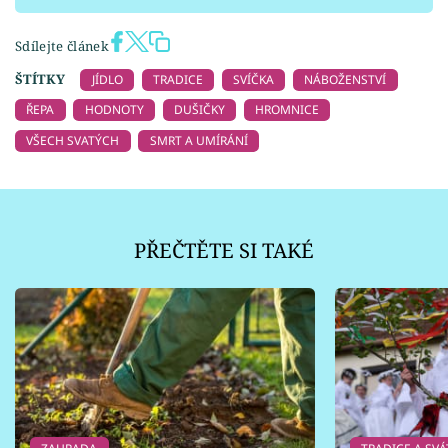
Sdílejte článek
ŠTÍTKY
JÍDLO
TRADICE
SVÍČKA
NÁBOŽENSTVÍ
ŘEPA
HODNOTY
DUŠIČKY
HROMNICE
VŠECH SVATÝCH
SMRT A UMÍRÁNÍ
PŘEČTĚTE SI TAKÉ