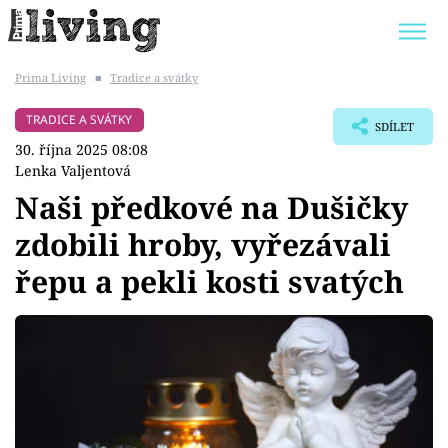
Prima Living
■
Tradice a svátky
Trendy:
JAK UŠETŘIT
POKOJOVÉ KVĚTINY
TRADICE A SVÁTKY
SDÍLET
BYDLENÍ SLAVNÝCH
ZAHRADA
30. října 2025 08:08
Lenka Valjentová
Naši předkové na Dušičky
zdobili hroby, vyřezávali
Témata
řepu a pekli kosti svatých
Bydlení
Zahrada
Design