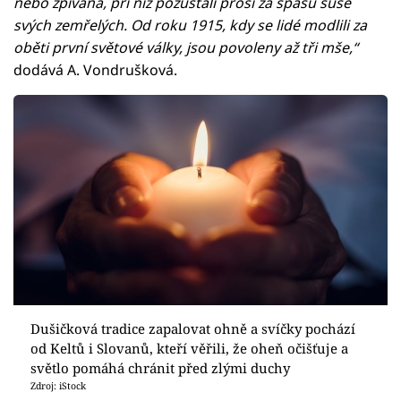
nebo zpívaná, při níž pozůstalí prosí za spásu suše
svých zemřelých. Od roku 1915, kdy se lidé modlili za
oběti první světové války, jsou povoleny až tři mše,“
dodává A. Vondrušková.
Dušičková tradice zapalovat ohně a svíčky pochází
od Keltů i Slovanů, kteří věřili, že oheň očišťuje a
světlo pomáhá chránit před zlými duchy
Zdroj: iStock