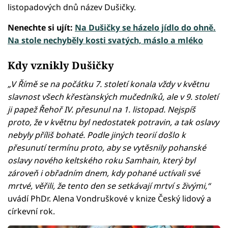
listopadových dnů název Dušičky.
Nenechte si ujít:
Na Dušičky se házelo jídlo do ohně.
Na stole nechyběly kosti svatých, máslo a mléko
Kdy vznikly Dušičky
„V Římě se na počátku 7. století konala vždy v květnu
slavnost všech křesťanských mučedníků, ale v 9. století
ji papež Řehoř IV. přesunul na 1. listopad. Nejspíš
proto, že v květnu byl nedostatek potravin, a tak oslavy
nebyly příliš bohaté. Podle jiných teorií došlo k
přesunutí termínu proto, aby se vytěsnily pohanské
oslavy nového keltského roku Samhain, který byl
zároveň i obřadním dnem, kdy pohané uctívali své
mrtvé, věřili, že tento den se setkávají mrtví s živými,“
uvádí PhDr. Alena Vondruškové v knize Český lidový a
církevní rok.