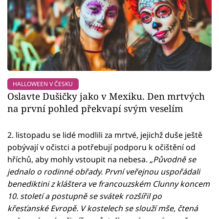
HALLOWEEN V ČESKU
Oslavte Dušičky jako v Mexiku. Den mrtvých
na první pohled překvapí svým veselím
2. listopadu se lidé modlili za mrtvé, jejichž duše ještě
pobývají v očistci a potřebují podporu k očištění od
hříchů, aby mohly vstoupit na nebesa.
„Původně se
jednalo o rodinné obřady. První veřejnou uspořádali
benediktini z kláštera ve francouzském Clunny koncem
10. století a postupně se svátek rozšířil po
křesťanské Evropě. V kostelech se slouží mše, čtená