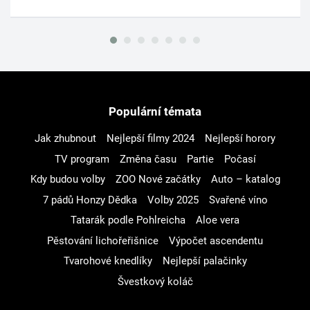
Populární témata
Jak zhubnout
Nejlepší filmy 2024
Nejlepší horory
TV program
Změna času
Partie
Počasí
Kdy budou volby
ZOO Nové začátky
Auto – katalog
7 pádů Honzy Dědka
Volby 2025
Svařené víno
Tatarák podle Pohlreicha
Aloe vera
Pěstování lichořeřišnice
Výpočet ascendentu
Tvarohové knedlíky
Nejlepší palačinky
Švestkový koláč