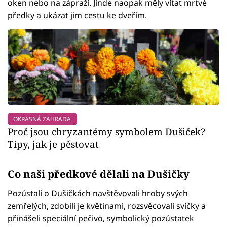
oken nebo na zápraží. Jinde naopak měly vítat mrtvé
předky a ukázat jim cestu ke dveřím.
OKRASNÁ ZAHRADA
Proč jsou chryzantémy symbolem Dušiček?
Tipy, jak je pěstovat
Co naši předkové dělali na Dušičky
Pozůstalí o Dušičkách navštěvovali hroby svých
zemřelých, zdobili je květinami, rozsvěcovali svíčky a
přinášeli speciální pečivo, symbolický pozůstatek