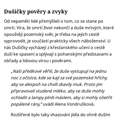
Dušičky pověry a zvyky
Od nepaměti lidé přemýšleli o tom, co se stane po
smrti. Víra, že smrtí život nekončí a duše mrtvých, které
opouštějí pozemský svět, je třeba na jejich cestě
vyprovodit, je součástí prakticky všech náboženství. U
nás Dušičky vycházejí z křesťanského učení o cestě
duší ke spasení a splývají s pohanskými představami a
obřady a lidovou vírou i pověrami.
„Naši předkové věřili, že duše vystupují na jednu
noc z očistce, kde se kají za své pozemské hříchy,
aby se alespoň na chvíli zbavily muk. Proto jim
připravovali studené mléko, aby se duše mohly
ochladit a lampy plnili máslem, aby si mohly ošetřit
popálené rány,“
uvádí Alena Vondrušková.
Rozšířené bylo taky vhazování jídla do ohně duším