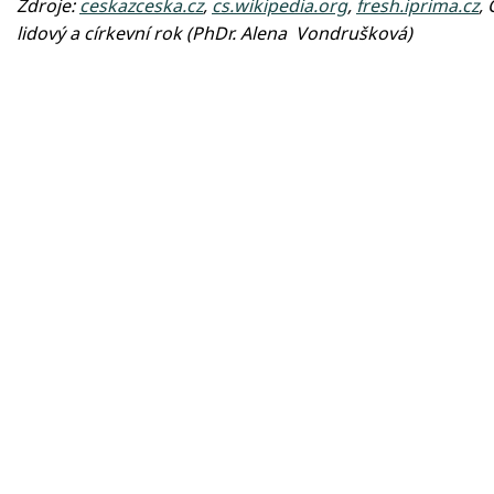
Zdroje:
ceskazceska.cz
,
cs.wikipedia.org
,
fresh.iprima.cz
,
lidový a církevní rok (PhDr. Alena Vondrušková)