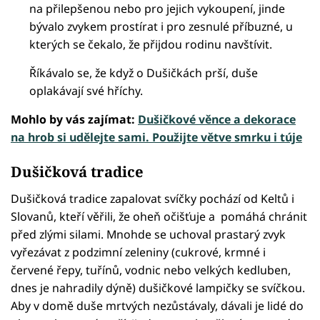
na přilepšenou nebo pro jejich vykoupení, jinde
bývalo zvykem prostírat i pro zesnulé příbuzné, u
kterých se čekalo, že přijdou rodinu navštívit.
Říkávalo se, že když o Dušičkách prší, duše
oplakávají své hříchy.
Mohlo by vás zajímat:
Dušičkové věnce a dekorace
na hrob si udělejte sami. Použijte větve smrku i túje
Dušičková tradice
Dušičková tradice zapalovat svíčky pochází od Keltů i
Slovanů, kteří věřili, že oheň očišťuje a pomáhá chránit
před zlými silami. Mnohde se uchoval prastarý zvyk
vyřezávat z podzimní zeleniny (cukrové, krmné i
červené řepy, tuřínů, vodnic nebo velkých kedluben,
dnes je nahradily dýně) dušičkové lampičky se svíčkou.
Aby v domě duše mrtvých nezůstávaly, dávali je lidé do