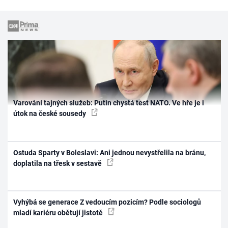
Varování tajných služeb: Putin chystá test NATO. Ve hře je i
útok na české sousedy
Ostuda Sparty v Boleslavi: Ani jednou nevystřelila na bránu,
doplatila na třesk v sestavě
Vyhýbá se generace Z vedoucím pozicím? Podle sociologů
mladí kariéru obětují jistotě