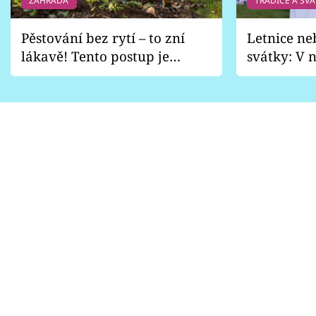
ZAHRADA
TRADICE A SVÁ
Pěstování bez rytí – to zní
Letnice ne
lákavě! Tento postup je
svátky: V n
vhodný jen pro některé
pondělí z
zahrady