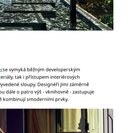
er
se vymyká běžným developerským
riály, tak i přístupem interiérových
vyvedené sloupy. Designéři jimi záměrně
ou dále o patro výš - vknihovně - zastupuje
ně kombinují smoderními prvky.