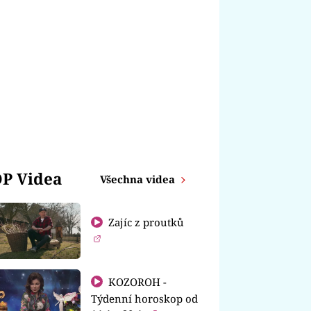
P Videa
Všechna videa
Zajíc z proutků
KOZOROH -
Týdenní horoskop od