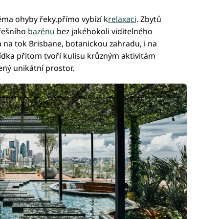
ěma ohyby řeky,přímo vybízí k
relaxaci
. Zbytů
třešního
bazénu
bez jakéhokoli viditelného
 na tok Brisbane, botanickou zahradu, i na
ídka přitom tvoří kulisu krůzným aktivitám
zený unikátní prostor.