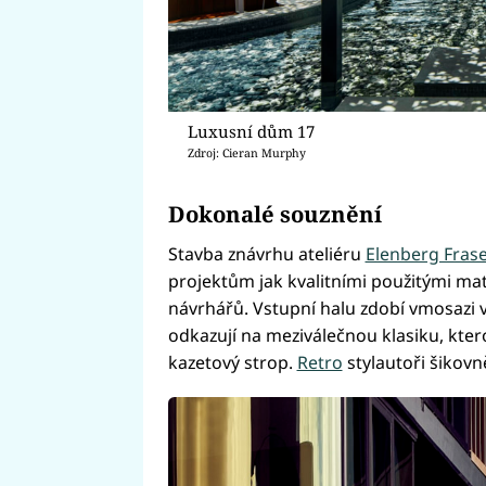
Luxusní dům 17
Zdroj: Cieran Murphy
Dokonalé souznění
Stavba znávrhu ateliéru
Elenberg Fras
projektům jak kvalitními použitými mate
návrhářů. Vstupní halu zdobí vmosazi 
odkazují na meziválečnou klasiku, kter
kazetový strop.
Retro
stylautoři šikov