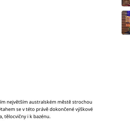
etím největším australském městě strochou
Výtahem se v této právě dokončené výškové
, tělocvičny i k bazénu.