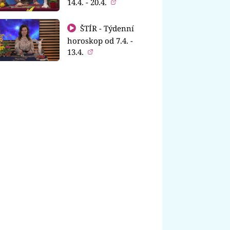
14.4. - 20.4.
ŠTÍR - Týdenní
horoskop od 7.4. -
13.4.