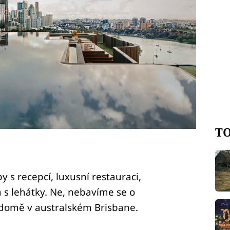
TO
 s recepcí, luxusní restauraci,
 s lehátky. Ne, nebavíme se o
 domě v australském Brisbane.