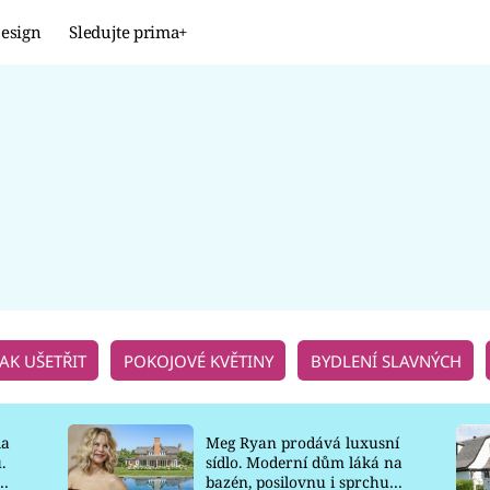
esign
Sledujte prima+
Design
TRENDY
JAK NA TO
PROMĚNY
NAŠE TIPY
JAK UŠETŘIT
POKOJOVÉ KVĚTINY
BYDLENÍ SLAVNÝCH
la
Meg Ryan prodává luxusní
.
sídlo. Moderní dům láká na
o
bazén, posilovnu i sprchu