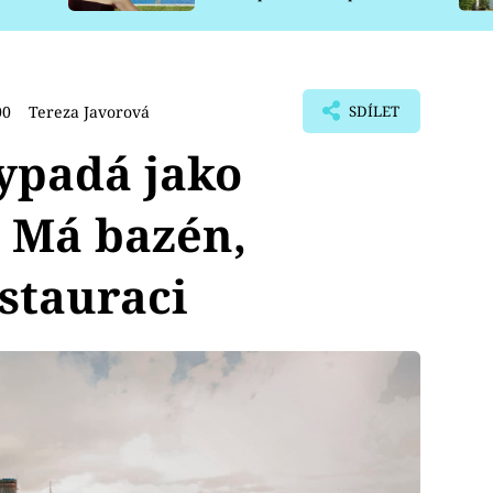
pro psy
00
Tereza Javorová
SDÍLET
ypadá jako
. Má bazén,
estauraci