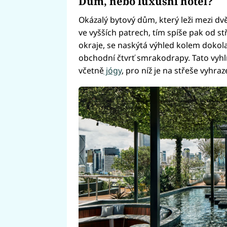
Dům, nebo luxusní hotel?
Okázalý bytový dům, který leži mezi dv
ve vyšších patrech, tím spíše pak od s
okraje, se naskýtá výhled kolem dokola
obchodní čtvrť smrakodrapy. Tato vyhl
včetně
jógy
, pro níž je na střeše vyhra