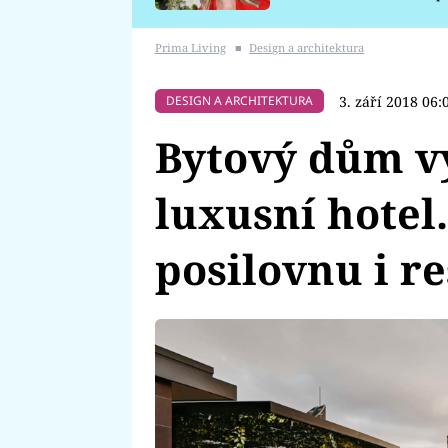
požáru
Prima Living
■
Design a architektura
3. září 2018 06:
DESIGN A ARCHITEKTURA
Bytový dům v
luxusní hotel
posilovnu i r