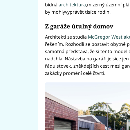
bídná
architektura
,mizerný územní plá
by mohlyvyprávět tisíce rodin.
Z garáže útulný domov
Architekti ze studia
McGregor Westlake
řešením. Rozhodli se postavit obytné 
samotná představa, že si tento model os
nadchla. Nástavba na garáži je sice je
řádu stovek, zněkdejších cest mezi gar
zakázky promění celé čtvrti.