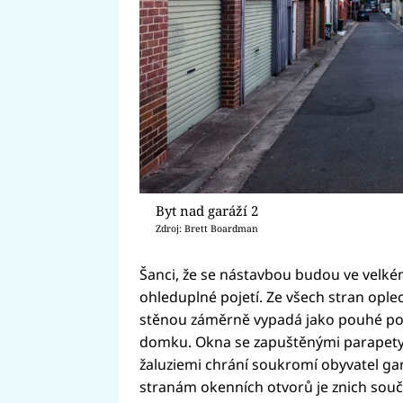
Byt nad garáží 2
Zdroj: Brett Boardman
Šanci, že se nástavbou budou ve velkém i
ohleduplné pojetí. Ze všech stran opl
stěnou záměrně vypadá jako pouhé pod
domku. Okna se zapuštěnými parapety
žaluziemi chrání soukromí obyvatel ga
stranám okenních otvorů je znich souč