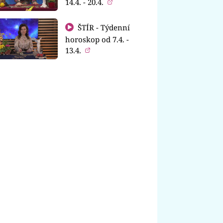
14.4. - 20.4.
ŠTÍR - Týdenní
horoskop od 7.4. -
13.4.