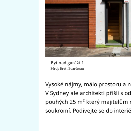
Byt nad garáží 1
Zdroj: Brett Boardman
Vysoké nájmy, málo prostoru a ne
V Sydney ale architekti přišli s 
pouhých 25 m² který majitelům na
soukromí. Podívejte se do interi