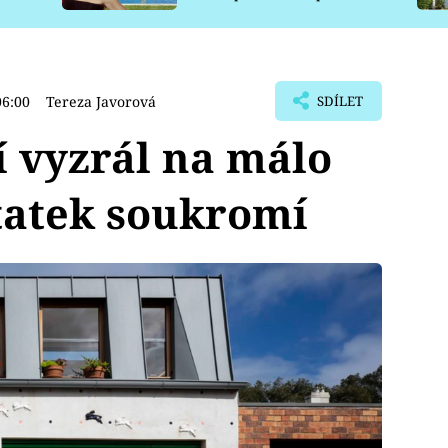
pro psy
06:00
Tereza Javorová
SDÍLET
í vyzrál na málo
tatek soukromí