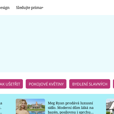
esign
Sledujte prima+
Design
TRENDY
JAK NA TO
PROMĚNY
NAŠE TIPY
JAK UŠETŘIT
POKOJOVÉ KVĚTINY
BYDLENÍ SLAVNÝCH
la
Meg Ryan prodává luxusní
.
sídlo. Moderní dům láká na
o
bazén, posilovnu i sprchu