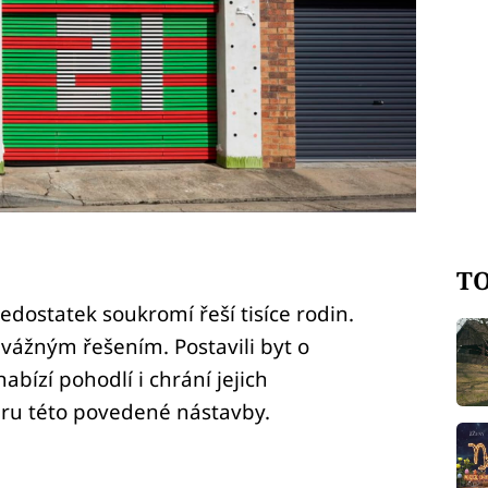
TO
dostatek soukromí řeší tisíce rodin.
odvážným řešením. Postavili byt o
bízí pohodlí i chrání jejich
éru této povedené nástavby.