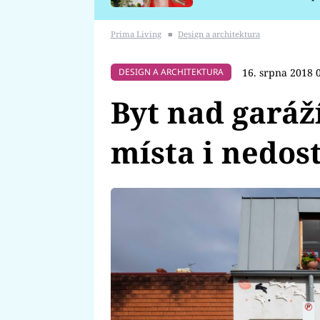
požáru
Prima Living
■
Design a architektura
16. srpna 2018 
DESIGN A ARCHITEKTURA
Byt nad garáž
místa i nedos