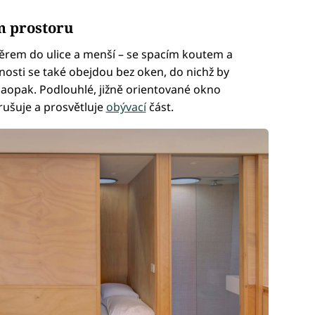
m prostoru
měrem do ulice a menší – se spacím koutem a
nosti se také obejdou bez oken, do nichž by
aopak. Podlouhlé, jižně orientované okno
rušuje a prosvětluje
obývací
část.