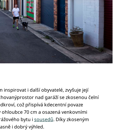
nspirovat i další obyvatelé, zvyšuje její
echovanýprostor nad garáží se zkosenou čelní
kroví, což přispívá kdecentní povaze
 ohloubce 70 cm a osazená venkovními
rážového bytu i
sousedů
. Díky zkoseným
asně i dobrý výhled.