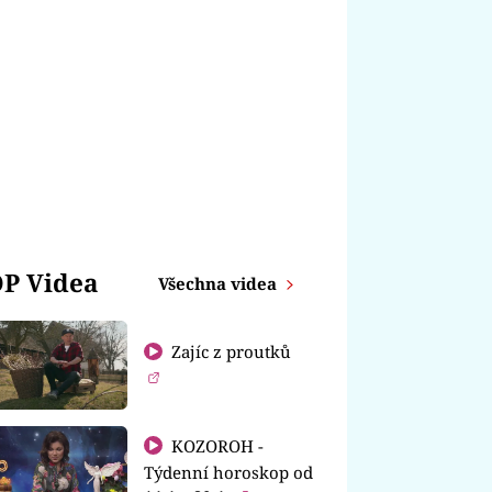
P Videa
Všechna videa
Zajíc z proutků
KOZOROH -
Týdenní horoskop od