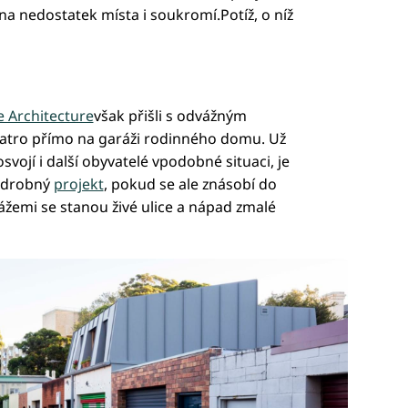
na nedostatek místa i soukromí.Potíž, o níž
 Architecture
však přišli s odvážným
patro přímo na garáži rodinného domu. Už
vojí i další obyvatelé vpodobné situaci, je
n drobný
projekt
, pokud se ale znásobí do
ážemi se stanou živé ulice a nápad zmalé