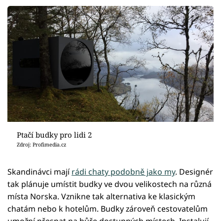
Ptačí budky pro lidi 2
Zdroj: Profimedia.cz
Skandinávci mají
rádi chaty podobně jako my
. Designér
tak plánuje umístit budky ve dvou velikostech na různá
místa Norska. Vznikne tak alternativa ke klasickým
chatám nebo k hotelům. Budky zároveň cestovatelům
umožní přespat na hůře dostupných místech. Instalují