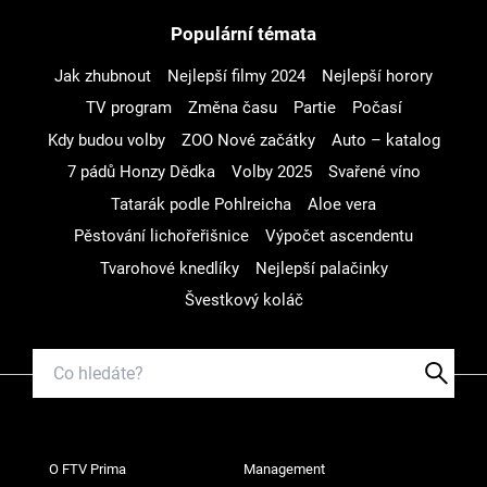
Populární témata
Jak zhubnout
Nejlepší filmy 2024
Nejlepší horory
TV program
Změna času
Partie
Počasí
Kdy budou volby
ZOO Nové začátky
Auto – katalog
7 pádů Honzy Dědka
Volby 2025
Svařené víno
Tatarák podle Pohlreicha
Aloe vera
Pěstování lichořeřišnice
Výpočet ascendentu
Tvarohové knedlíky
Nejlepší palačinky
Švestkový koláč
O FTV Prima
Management