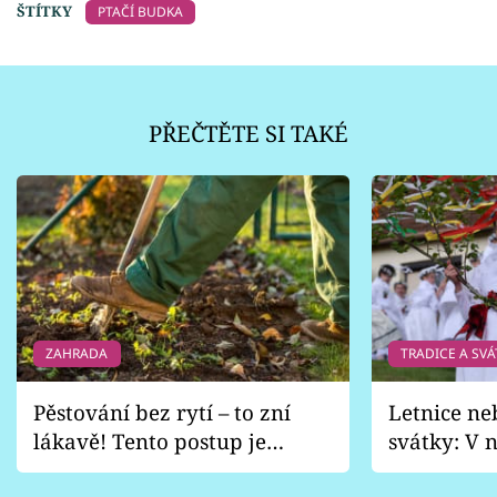
ŠTÍTKY
PTAČÍ BUDKA
PŘEČTĚTE SI TAKÉ
ZAHRADA
TRADICE A SVÁ
Pěstování bez rytí – to zní
Letnice ne
lákavě! Tento postup je
svátky: V n
vhodný jen pro některé
pondělí z