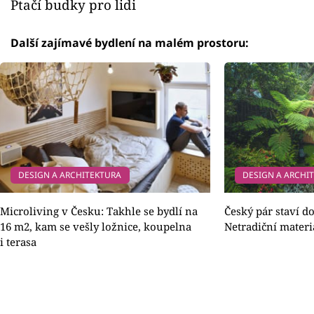
Ptačí budky pro lidi
Další zajímavé bydlení na malém prostoru:
DESIGN A ARCHITEKTURA
DESIGN A ARCHI
Microliving v Česku: Takhle se bydlí na
Český pár staví 
16 m2, kam se vešly ložnice, koupelna
Netradiční materiá
i terasa