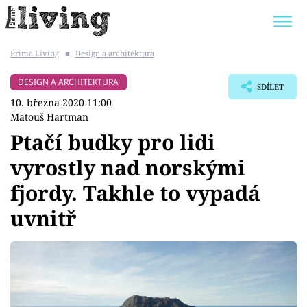
Prima Living
■
Design a architektura
Trendy:
JAK UŠETŘIT
POKOJOVÉ KVĚTINY
DESIGN A ARCHITEKTURA
SDÍLET
BYDLENÍ SLAVNÝCH
ZAHRADA
10. března 2020 11:00
Matouš Hartman
Ptačí budky pro lidi
vyrostly nad norskými
Témata
fjordy. Takhle to vypadá
Bydlení
uvnitř
Zahrada
Design