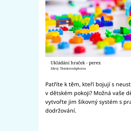
Ukládání hraček - perex
Zdroj: Thinkstockphotos
Patříte k těm, kteří bojují s n
v dětském pokoji? Možná vaše d
vytvořte jim šikovný systém s pra
dodržování.