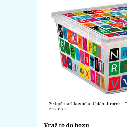
20 tipů na šikovné ukládání hraček - 
Zdroj: Obi.cz
Vraž to do boxu