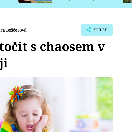
pro psy
ára Beščecová
SDÍLET
atočit s chaosem v
ji