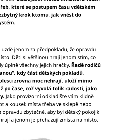
třeb, které se postupem času vdětském
nezbytný krok ktomu, jak vnést do
systém.
 uzdě jenom za předpokladu, že opravdu
sto. Děti si většinou hrají jenom stím, co
ly úplně všechny jejich hračky.
Řadě rodičů
anou“, kdy část dětských pokladů,
atolesti zrovna moc nehrají, uloží mimo
ž po čase, což vyvolá tolik radosti, jako
y.
Jako provizorní odkladiště vám klidně
t a kousek místa třeba ve sklepě nebo
e opravdu zbytečné, aby byl dětský pokojík
hrají a jenom je přehazují zmísta na místo.