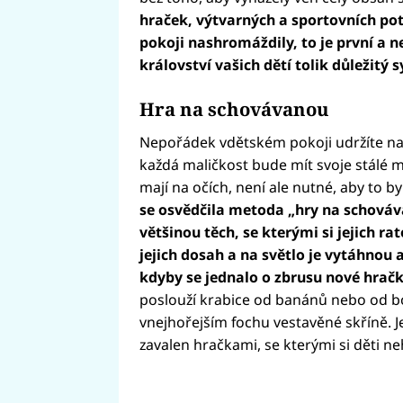
hraček, výtvarných a sportovních po
pokoji nashromáždily, to je první a 
království vašich dětí tolik důležitý 
Hra na schovávanou
Nepořádek vdětském pokoji udržíte na
každá maličkost bude mít svoje stálé mí
mají na očích, není ale nutné, aby to by
se osvědčila metoda „hry na schováv
většinou těch, se kterými si jejich r
jejich dosah a na světlo je vytáhnou a
kdyby se jednalo o zbrusu nové hračk
poslouží krabice od banánů nebo od bo
vnejhořejším fochu vestavěné skříně. J
zavalen hračkami, se kterými si děti ne