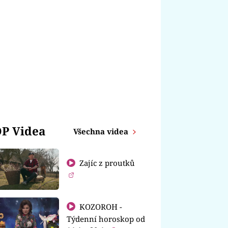
P Videa
Všechna videa
Zajíc z proutků
KOZOROH -
Týdenní horoskop od