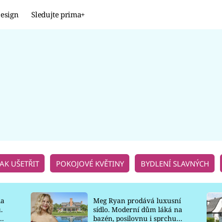
esign
Sledujte prima+
Design
TRENDY
JAK NA TO
PROMĚNY
NAŠE TIPY
JAK UŠETŘIT
POKOJOVÉ KVĚTINY
BYDLENÍ SLAVNÝCH
la
Meg Ryan prodává luxusní
.
sídlo. Moderní dům láká na
o
bazén, posilovnu i sprchu