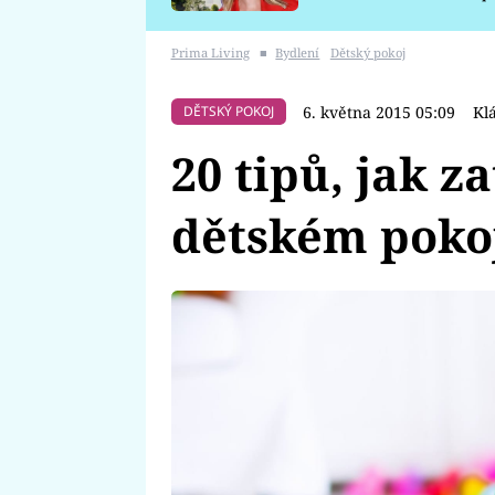
požáru
Prima Living
■
Bydlení
Dětský pokoj
6. května 2015 05:09
Kl
DĚTSKÝ POKOJ
20 tipů, jak z
dětském poko