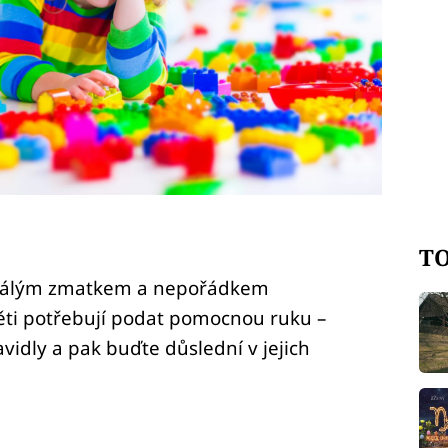
TO
eustálým zmatkem a nepořádkem
ěti potřebují podat pomocnou ruku –
vidly a pak buďte důslední v jejich