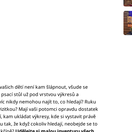
u vašich dětí není kam šlápnout, všude se
 psací stůl už pod vrstvou výkresů a
víc nikdy nemohou najít to, co hledají? Ruku
 vizitkou? Mají vaši potomci opravdu dostatek
, kam ukládat výkresy, kde si vystavit právě
tak, že když cokoliv hledají, neobejde se to
skříně?
Udělejte si malou inventuru všech