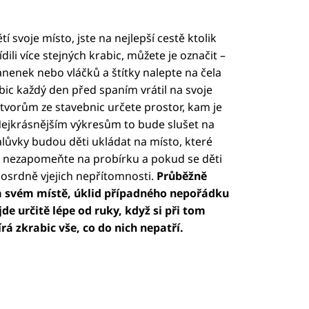
 svoje místo, jste na nejlepší cestě ktolik
ili více stejných krabic, můžete je označit –
anenek nebo vláčků a štítky nalepte na čela
bic každý den před spaním vrátil na svoje
vorům ze stavebnic určete prostor, kam je
Nejkrásnějším výkresům to bude slušet na
lůvky budou děti ukládat na místo, které
ale nezapomeňte na probírku a pokud se děti
losrdně vjejich nepřítomnosti.
Průběžně
 na svém místě, úklid případného nepořádku
de určitě lépe od ruky, když si při tom
rá zkrabic vše, co do nich nepatří.