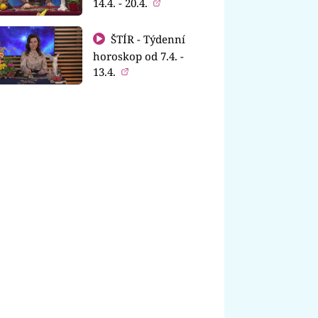
14.4. - 20.4.
ŠTÍR - Týdenní
horoskop od 7.4. -
13.4.