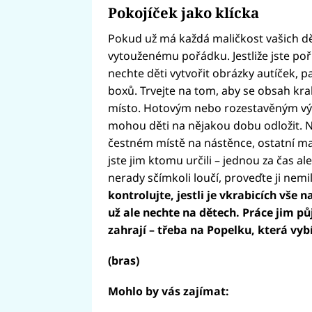
Pokojíček jako klícka
Pokud už má každá maličkost vašich dětí
vytouženému pořádku. Jestliže jste poříd
nechte děti vytvořit obrázky autíček, p
boxů. Trvejte na tom, aby se obsah kra
místo. Hotovým nebo rozestavěným výt
mohou děti na nějakou dobu odložit. 
čestném místě na nástěnce, ostatní ma
jste jim ktomu určili – jednou za čas 
nerady sčímkoli loučí, proveďte ji nemi
kontrolujte, jestli je vkrabicích vše
už ale nechte na dětech. Práce jim půj
zahrají – třeba na Popelku, která vybí
(bras)
Mohlo by vás zajímat: