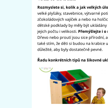
Rozmyslete si, kolik a jak velkých ú
velké plyšáky, stavebnice, výtvarné po
zčokoládových vajíček a nebo na holčic
dětské podklady by měly být ukládány 
jejich počtu i velikosti.
Přemýšlejte i o
Dřevo nebo proutí jsou sice přírodní, al
také stím, že děti si budou na krabice 
důležité, aby byly dostatečně pevné.
Řadu konkrétních tipů na šikovné ukl