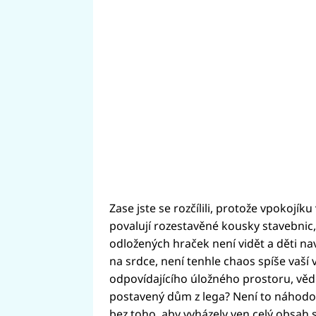
Zase jste se rozčílili, protože vpokojík
povalují rozestavěné kousky stavebnic,
odložených hraček není vidět a děti na
na srdce, není tenhle chaos spíše vaší
odpovídajícího úložného prostoru, vědí
postavený dům z lega? Není to náhodou 
bez toho, aby vyházely ven celý obsah 