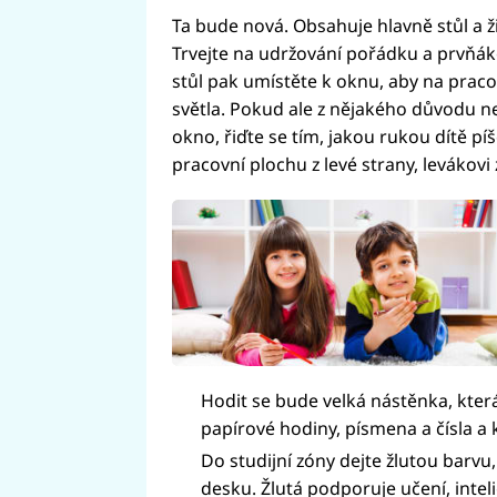
Ta bude nová. Obsahuje hlavně stůl a ži
Trvejte na udržování pořádku a prvňáko
stůl pak umístěte k oknu, aby na prac
světla. Pokud ale z nějakého důvodu ne
okno, řiďte se tím, jakou rukou dítě p
pracovní plochu z levé strany, levákovi
Hodit se bude velká nástěnka, kter
papírové hodiny, písmena a čísla a 
Do studijní zóny dejte žlutou barvu
desku. Žlutá podporuje učení, inteli