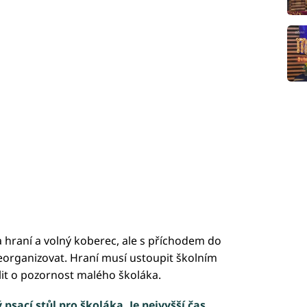
 hraní a volný koberec, ale s příchodem do
eorganizovat. Hraní musí ustoupit školním
t o pozornost malého školáka.
 psací stůl pro školáka. Je nejvyšší čas