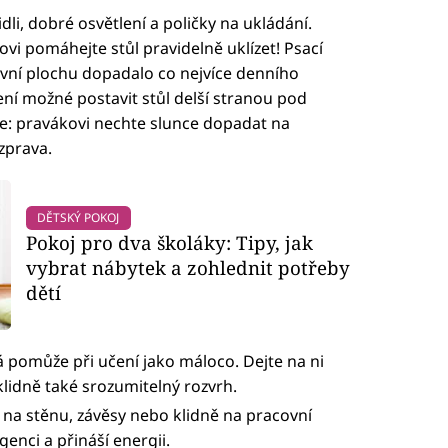
dli, dobré osvětlení a poličky na ukládání.
vi pomáhejte stůl pravidelně uklízet! Psací
ovní plochu dopadalo co nejvíce denního
ní možné postavit stůl delší stranou pod
íše: pravákovi nechte slunce dopadat na
 zprava.
DĚTSKÝ POKOJ
Pokoj pro dva školáky: Tipy, jak
vybrat nábytek a zohlednit potřeby
dětí
á pomůže při učení jako máloco. Dejte na ni
klidně také srozumitelný rozvrh.
, na stěnu, závěsy nebo klidně na pracovní
genci a přináší energii.