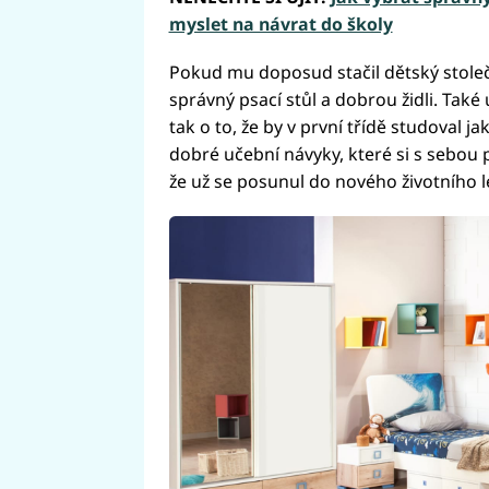
myslet na návrat do školy
Pokud mu doposud stačil dětský stoleč
správný psací stůl a dobrou židli. Také 
tak o to, že by v první třídě studoval 
dobré učební návyky, které si s sebou
že už se posunul do nového životního l