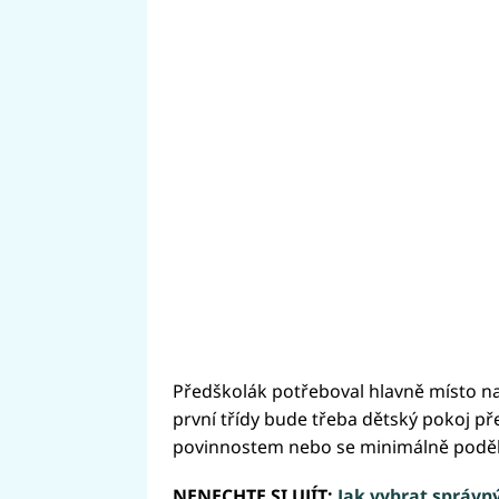
Předškolák potřeboval hlavně místo na
první třídy bude třeba dětský pokoj př
povinnostem nebo se minimálně poděli
NENECHTE SI UJÍT:
Jak vybrat správný