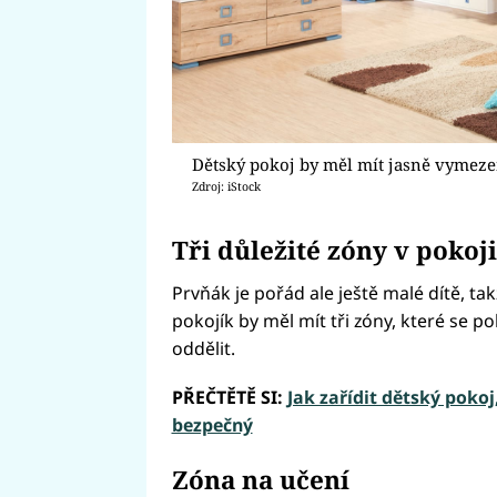
Dětský pokoj by měl mít jasně vymez
Zdroj: iStock
Tři důležité zóny v pokoj
Prvňák je pořád ale ještě malé dítě, ta
pokojík by měl mít tři zóny, které se 
oddělit.
PŘEČTĚTĚ SI:
Jak zařídit dětský pokoj
bezpečný
Zóna na učení