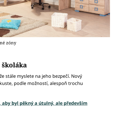
ené zóny
i školáka
kže stále myslete na jeho bezpečí. Nový
pokuste, podle možností, alespoň trochu
, aby byl pěkný a útulný, ale především