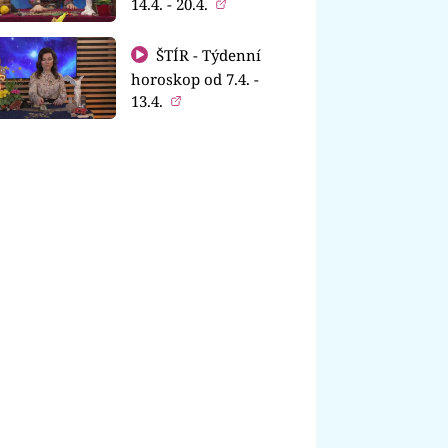
14.4. - 20.4.
ŠTÍR - Týdenní
horoskop od 7.4. -
13.4.