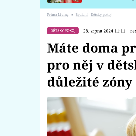
požáru
Prima Living
■
Bydlení
Dětský pokoj
28. srpna 2024 11:11
re
DĚTSKÝ POKOJ
Máte doma pr
pro něj v děts
důležité zóny