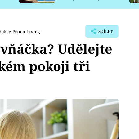
pro psy
dakce Prima Living
SDÍLET
vňáčka? Udělejte
kém pokoji tři