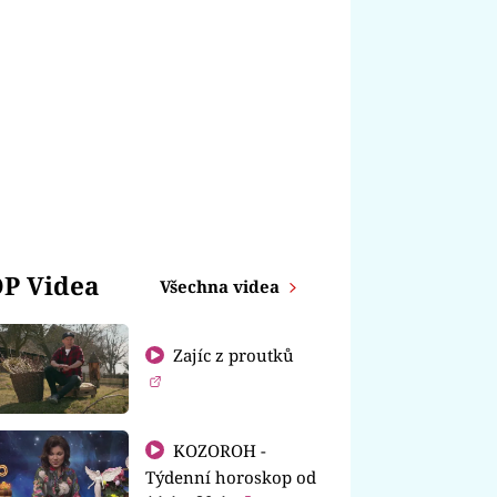
P Videa
Všechna videa
Zajíc z proutků
KOZOROH -
Týdenní horoskop od