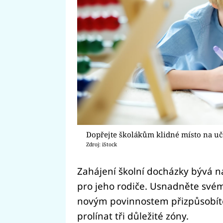
Dopřejte školákům klidné místo na uč
Zdroj: iStock
Zahájení školní docházky bývá n
pro jeho rodiče. Usnadněte svému
novým povinnostem přizpůsobíte
prolínat tři důležité zóny.