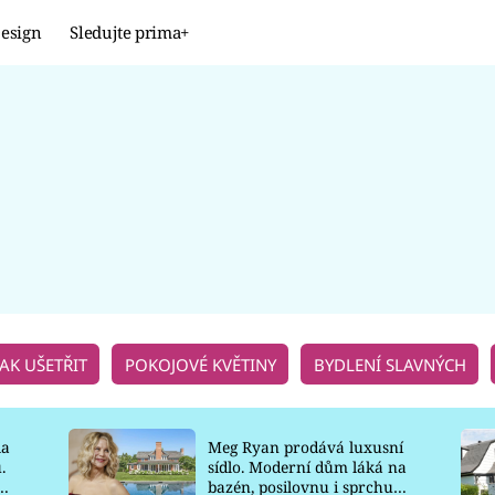
esign
Sledujte prima+
Design
TRENDY
JAK NA TO
PROMĚNY
NAŠE TIPY
JAK UŠETŘIT
POKOJOVÉ KVĚTINY
BYDLENÍ SLAVNÝCH
la
Meg Ryan prodává luxusní
.
sídlo. Moderní dům láká na
o
bazén, posilovnu i sprchu