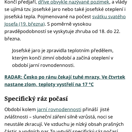
Končí předjaří,
dříve obvykle nazývané pozimek
, a vlády
se ujímá tzv. josefské jaro nebo také josefské oteplení i
josefská tepla. Pojmenované na počest
svátku svatého
Josefa (19. března)
. S poměrně vysokou
pravděpodobností se vyskytuje zhruba od 18. do 22.
března.
Josefské jaro je zpravidla teplotním předělem,
kterým končí zimní období a začíná oteplení v
období jarní rovnodennosti.
RADAR: Česko po ránu čekají tuhé mrazy. Ve čtvrtek
nastane zlom, teploty vystřelí na 17 °C
Specifický ráz počasí
Období kolem
jarní rovnodennosti
přináší jisté
zvláštnosti – sluneční záření silně vzrůstá, noci se
neustále zkracují. Ve vzduchu je nízký obsah prašných
částic a vodních par. To vytváří specifický ráz počasí,