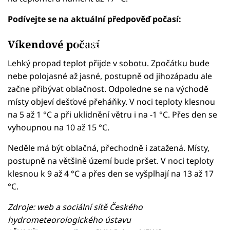
Podívejte se na aktuální předpověď počasí:
Failed to fetch
Víkendové počasí
Lehký propad teplot přijde v sobotu. Zpočátku bude
nebe polojasné až jasné, postupně od jihozápadu ale
začne přibývat oblačnost. Odpoledne se na východě
místy objeví dešťové přeháňky. V noci teploty klesnou
na 5 až 1 °C a při uklidnění větru i na -1 °C. Přes den se
vyhoupnou na 10 až 15 °C.
Neděle má být oblačná, přechodně i zatažená. Místy,
postupně na většině území bude pršet. V noci teploty
klesnou k 9 až 4 °C a přes den se vyšplhají na 13 až 17
°C.
Zdroje: web a sociální sítě Českého
hydrometeorologického ústavu