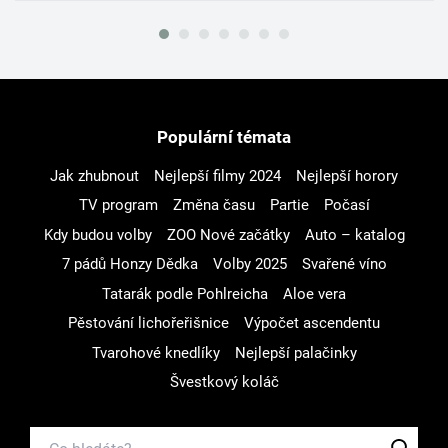
Populární témata
Jak zhubnout
Nejlepší filmy 2024
Nejlepší horory
TV program
Změna času
Partie
Počasí
Kdy budou volby
ZOO Nové začátky
Auto – katalog
7 pádů Honzy Dědka
Volby 2025
Svařené víno
Tatarák podle Pohlreicha
Aloe vera
Pěstování lichořeřišnice
Výpočet ascendentu
Tvarohové knedlíky
Nejlepší palačinky
Švestkový koláč