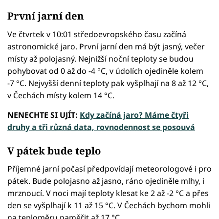
První jarní den
Ve čtvrtek v 10:01 středoevropského času začíná
astronomické jaro. První jarní den má být jasný, večer
místy až polojasný. Nejnižší noční teploty se budou
pohybovat od 0 až do -4 °C, v údolích ojediněle kolem
-7 °C. Nejvyšší denní teploty pak vyšplhají na 8 až 12 °C,
v Čechách místy kolem 14 °C.
NENECHTE SI UJÍT:
Kdy začíná jaro? Máme čtyři
druhy a tři různá data, rovnodennost se posouvá
V pátek bude teplo
Příjemné jarní počasí předpovídají meteorologové i pro
pátek. Bude polojasno až jasno, ráno ojediněle mlhy, i
mrznoucí. V noci mají teploty klesat ke 2 až -2 °C a přes
den se vyšplhají k 11 až 15 °C. V Čechách bychom mohli
na teploměru naměřit až 17 °C.