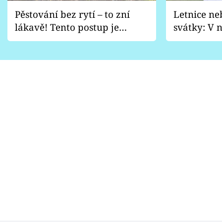
Pěstování bez rytí – to zní
Letnice ne
lákavě! Tento postup je
svátky: V n
vhodný jen pro některé
pondělí z
zahrady