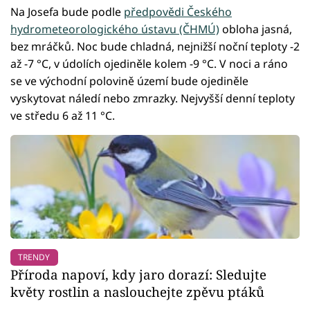
Na Josefa bude podle
předpovědi Českého
hydrometeorologického ústavu (ČHMÚ)
obloha jasná,
bez mráčků. Noc bude chladná, nejnižší noční teploty -2
až -7 °C, v údolích ojediněle kolem -9 °C. V noci a ráno
se ve východní polovině území bude ojediněle
vyskytovat náledí nebo zmrazky. Nejvyšší denní teploty
ve středu 6 až 11 °C.
TRENDY
Příroda napoví, kdy jaro dorazí: Sledujte
květy rostlin a naslouchejte zpěvu ptáků