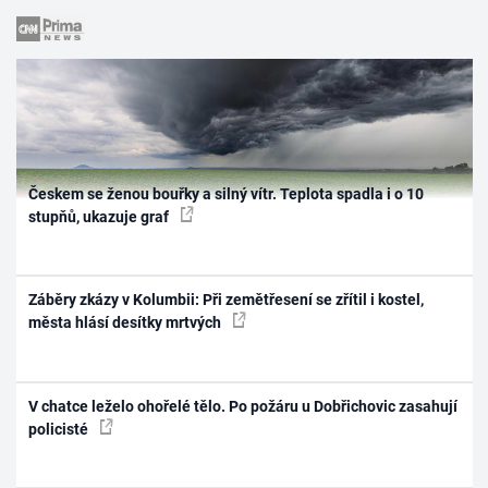
Českem se ženou bouřky a silný vítr. Teplota spadla i o 10
stupňů, ukazuje graf
Záběry zkázy v Kolumbii: Při zemětřesení se zřítil i kostel,
města hlásí desítky mrtvých
V chatce leželo ohořelé tělo. Po požáru u Dobřichovic zasahují
policisté