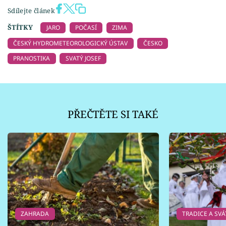
Sdílejte článek
ŠTÍTKY
JARO
POČASÍ
ZIMA
ČESKÝ HYDROMETEOROLOGICKÝ ÚSTAV
ČESKO
PRANOSTIKA
SVATÝ JOSEF
PŘEČTĚTE SI TAKÉ
ZAHRADA
TRADICE A SVÁ