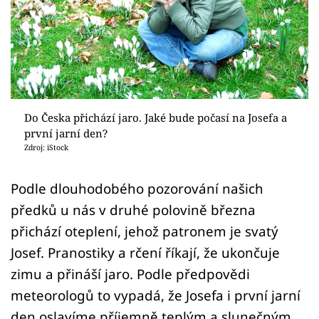
Sledujte prima+
Přihlášení
Sledujte nás
Do Česka přichází jaro. Jaké bude počasí na Josefa a
první jarní den?
Zdroj: iStock
Podle dlouhodobého pozorování našich
předků u nás v druhé polovině března
přichází oteplení, jehož patronem je svatý
Josef. Pranostiky a rčení říkají, že ukončuje
zimu a přináší jaro. Podle předpovědi
meteorologů to vypadá, že Josefa i první jarní
den oslavíme příjemně teplým a slunečným