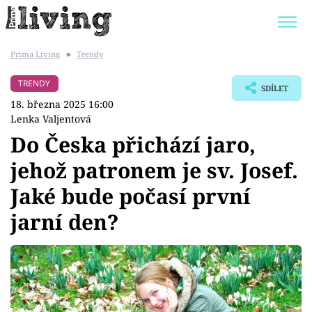
Prima Living
■
Trendy
Trendy:
JAK UŠETŘIT
POKOJOVÉ KVĚTINY
TRENDY
SDÍLET
BYDLENÍ SLAVNÝCH
ZAHRADA
18. března 2025 16:00
Lenka Valjentová
Do Česka přichází jaro,
jehož patronem je sv. Josef.
Témata
Jaké bude počasí první
Bydlení
jarní den?
Zahrada
Design