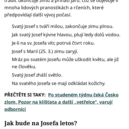
tradic ukončuje zimu a přináší jaro, což se objevuje v
mnoha lidových pranostikách a rčeních, které
předpovídají další vývoj počasí.
Svatý Josef s tváří milou, zakončuje zimu plnou.
Jak svatý Josef kývne hlavou, plují ledy dolů vodou.
Je-li na sv. Josefa vítr, potrvá čtvrt roku.
Josef s Marií (25. 3.) zimu zaryjí.
Mráz po svatém Josefu může uškodit květu, ale již
ne člověku.
Svatý Josef zháší světlo.
Na svatého Josefa se mají odkládat kožichy.
PŘEČTĚTE SI TAKY:
Po studeném týdnu čeká Česko
zlom. Pozor na klíšťata a další „vetřelce“, varují
odborníci
Jak bude na Josefa letos?