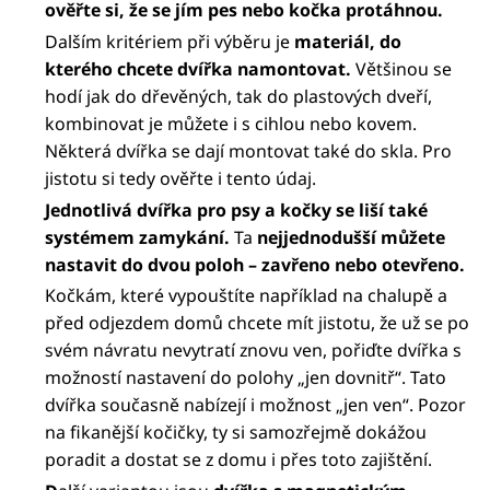
ověřte si, že se jím pes nebo kočka protáhnou.
Dalším kritériem při výběru je
materiál, do
kterého chcete dvířka namontovat.
Většinou se
hodí jak do dřevěných, tak do plastových dveří,
kombinovat je můžete i s cihlou nebo kovem.
Některá dvířka se dají montovat také do skla. Pro
jistotu si tedy ověřte i tento údaj.
Jednotlivá dvířka pro psy a kočky se liší také
systémem zamykání.
Ta
nejjednodušší můžete
nastavit do dvou poloh – zavřeno nebo otevřeno.
Kočkám, které vypouštíte například na chalupě a
před odjezdem domů chcete mít jistotu, že už se po
svém návratu nevytratí znovu ven, pořiďte dvířka s
možností nastavení do polohy „jen dovnitř“. Tato
dvířka současně nabízejí i možnost „jen ven“. Pozor
na fikanější kočičky, ty si samozřejmě dokážou
poradit a dostat se z domu i přes toto zajištění.