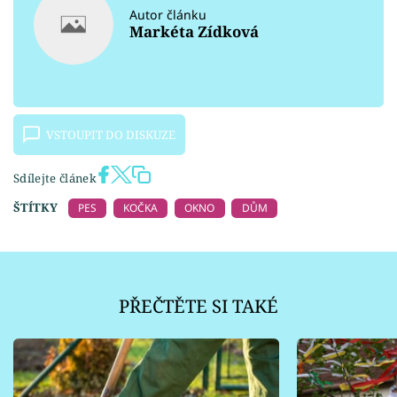
Autor článku
Markéta Zídková
VSTOUPIT DO DISKUZE
Sdílejte článek
ŠTÍTKY
PES
KOČKA
OKNO
DŮM
PŘEČTĚTE SI TAKÉ