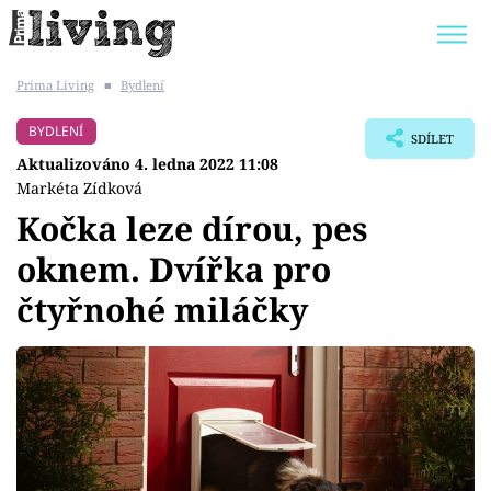
Prima Living
■
Bydlení
Trendy:
JAK UŠETŘIT
POKOJOVÉ KVĚTINY
BYDLENÍ
SDÍLET
BYDLENÍ SLAVNÝCH
ZAHRADA
Aktualizováno 4. ledna 2022 11:08
Markéta Zídková
Kočka leze dírou, pes
oknem. Dvířka pro
Témata
čtyřnohé miláčky
Bydlení
Zahrada
Design