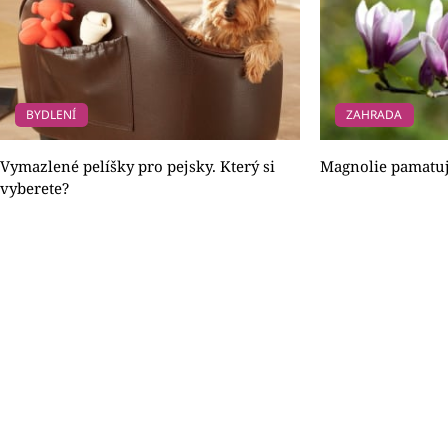
BYDLENÍ
ZAHRADA
Vymazlené pelíšky pro pejsky. Který si
Magnolie pamatuj
vyberete?