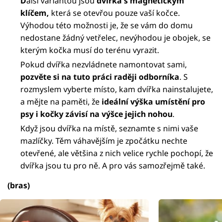
D
alší variantou jsou
dvířka s magnetickým
klíčem,
která se otevřou pouze vaší kočce.
Výhodou této možnosti je, že se vám do domu
nedostane žádný vetřelec, nevýhodou je obojek, se
kterým kočka musí do terénu vyrazit.
Pokud dvířka nezvládnete namontovat sami,
pozvěte si na tuto práci raději odborníka
. S
rozmyslem vyberte místo, kam dvířka nainstalujete,
a mějte na paměti, že
ideální výška umístění pro
psy i kočky závisí na výšce jejich nohou
.
Když jsou dvířka na místě, seznamte s nimi vaše
mazlíčky. Těm váhavějším je zpočátku nechte
otevřené, ale většina z nich velice rychle pochopí, že
dvířka jsou tu pro ně. A pro vás samozřejmě také.
(bras)