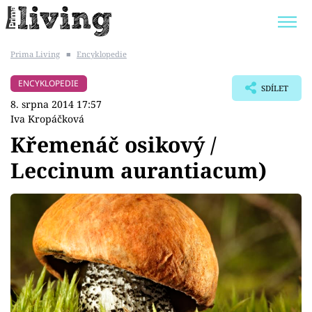
Prima Living
■
Encyklopedie
Trendy:
JAK UŠETŘIT
POKOJOVÉ KVĚTINY
ENCYKLOPEDIE
SDÍLET
BYDLENÍ SLAVNÝCH
ZAHRADA
8. srpna 2014 17:57
Iva Kropáčková
Křemenáč osikový /
Leccinum aurantiacum)
Témata
Bydlení
Zahrada
Design