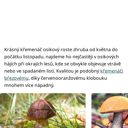
Krásný křemenáč osikový roste zhruba od května do
počátku listopadu, najdeme ho nejčastěji v osikových
hájích při okrajích lesů, kde se obvykle objevuje vtrávě
nebo ve spadaném listí. Kvalitou je podobný
křemenáči
březovému
, díky červenooranžovému klobouku
mnohem více nápadný.