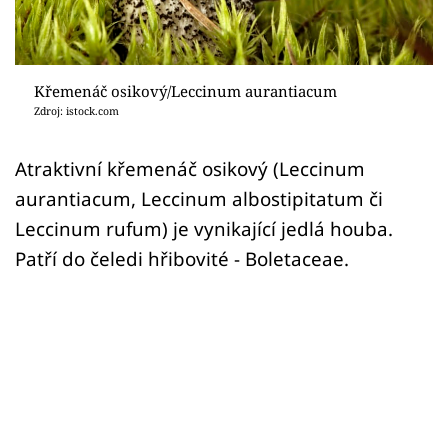
Sledujte prima+
Přihlášení
Křemenáč osikový/Leccinum aurantiacum
Zdroj: istock.com
Sledujte nás
Atraktivní křemenáč osikový (Leccinum
aurantiacum, Leccinum albostipitatum či
Leccinum rufum) je vynikající jedlá houba.
Patří do čeledi hřibovité - Boletaceae.