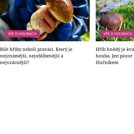
VŠE O HOUBÁCH
VŠE O HOUBÁCH
Bílé hřiby neboli praváci. Který je
Hřib hnědý je kva
nejznámější, nejoblíbenější a
houba. Jen pozor
nejvzácnější?
žlučníkem