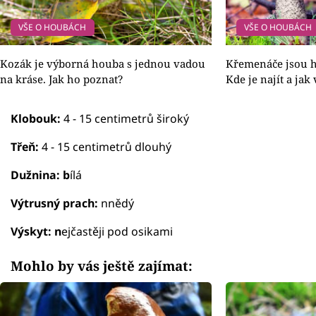
VŠE O HOUBÁCH
VŠE O HOUBÁCH
Kozák je výborná houba s jednou vadou
Křemenáče jsou h
na kráse. Jak ho poznat?
Kde je najít a jak
Klobouk:
4 - 15 centimetrů široký
Třeň:
4 - 15 centimetrů dlouhý
Dužnina: b
ílá
Výtrusný prach:
nnědý
Výskyt: n
ejčastěji pod osikami
Mohlo by vás ještě zajímat: