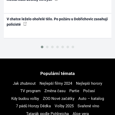
V chatce leželo ohořelé tělo. Po požáru u Dobřichovic zasahují
policisté
Populární témata
Jak zhubnout
Nejlepší filmy 2024
Nejlepší horory
TV program
Změna času
Partie
Počasí
Kdy budou volby
ZOO Nové začátky
Auto – katalog
7 pádů Honzy Dědka
Volby 2025
Svařené víno
Tatarák podle Pohlreicha
Aloe vera