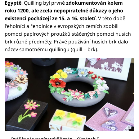
Egyptě
. Quilling byl prvně
zdokumentován kolem
roku 1200, ale zcela nepopiratelné důkazy o jeho
existenci pocházejí ze 15. a 16. století
. V této době
řeholníci a řeholnice v evropských zemích zdobili
pomocí papírových proužků stáčených pomocí husích
brk různé předměty. Právě používání husích brk dalo
název samotnému quillingu (quill = brk).
Quilling je papírový filigrán - Obrázek 5