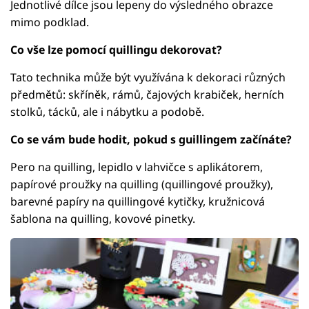
Jednotlivé dílce jsou lepeny do výsledného obrazce
mimo podklad.
Co vše lze pomocí quillingu dekorovat?
Tato technika může být využívána k dekoraci různých
předmětů: skříněk, rámů, čajových krabiček, herních
stolků, tácků, ale i nábytku a podobě.
Co se vám bude hodit, pokud s guillingem začínáte?
Pero na quilling, lepidlo v lahvičce s aplikátorem,
papírové proužky na quilling (quillingové proužky),
barevné papíry na quillingové kytičky, kružnicová
šablona na quilling, kovové pinetky.