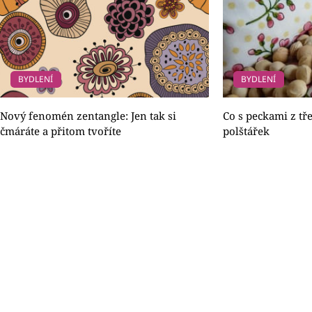
BYDLENÍ
BYDLENÍ
Nový fenomén zentangle: Jen tak si
Co s peckami z tře
čmáráte a přitom tvoříte
polštářek