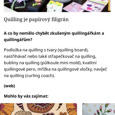
Quilling je papírový filigrán
A co by nemělo chybět zkušeným quillingářkám a
quillingářům?
Podložka na quilling s tvary (quilling board),
nastřihávač nebo také střapečkovač na quilling,
bubliny na quilling (půlkoule mini mold), kvalitní
quillingové pero, mřížka na quillingové vločky, navíječ
na quilling (curling coach).
(web)
Mohlo by vás zajímat: