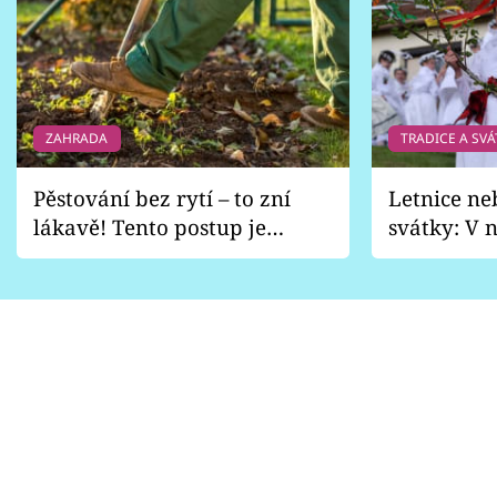
ZAHRADA
TRADICE A SVÁ
Pěstování bez rytí – to zní
Letnice ne
lákavě! Tento postup je
svátky: V n
vhodný jen pro některé
pondělí z
zahrady