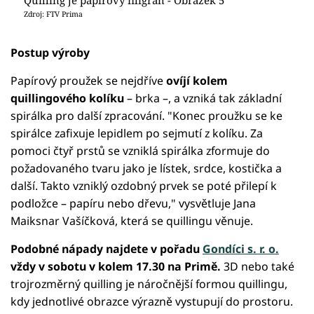
Zdroj: FTV Prima
Postup výroby
Papírový proužek se nejdříve
ovíjí kolem
quillingového kolíku
– brka –, a vzniká tak základní
spirálka pro další zpracování. "Konec proužku se ke
spirálce zafixuje lepidlem po sejmutí z kolíku. Za
pomoci čtyř prstů se vzniklá spirálka zformuje do
požadovaného tvaru jako je lístek, srdce, kostička a
další. Takto vzniklý ozdobný prvek se poté přilepí k
podložce – papíru nebo dřevu," vysvětluje Jana
Maiksnar Vašíčková, která se quillingu věnuje.
Podobné nápady najdete v pořadu
Gondíci s. r. o.
vždy v sobotu v kolem 17.30 na Primě.
3D nebo také
trojrozměrný quilling je náročnější formou quillingu,
kdy jednotlivé obrazce výrazně vystupují do prostoru.