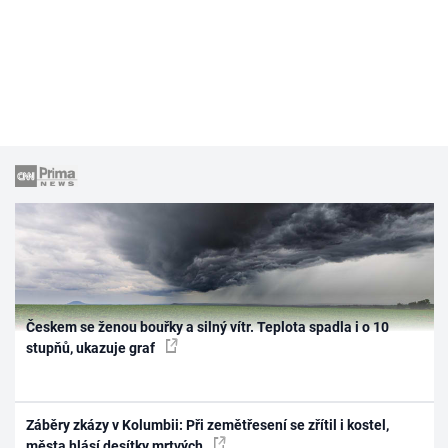
Českem se ženou bouřky a silný vítr. Teplota spadla i o 10
stupňů, ukazuje graf
Záběry zkázy v Kolumbii: Při zemětřesení se zřítil i kostel,
města hlásí desítky mrtvých