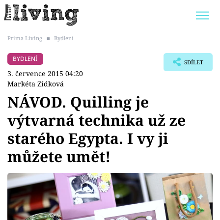
Prima Living
■
Bydlení
Trendy:
JAK UŠETŘIT
POKOJOVÉ KVĚTINY
BYDLENÍ
SDÍLET
BYDLENÍ SLAVNÝCH
ZAHRADA
3. července 2015 04:20
Markéta Zídková
NÁVOD. Quilling je
výtvarná technika už ze
Témata
starého Egypta. I vy ji
Bydlení
můžete umět!
Zahrada
Design