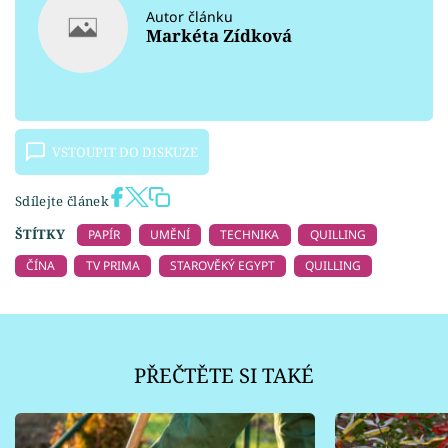
Autor článku
Markéta Zídková
VSTOUPIT DO DISKUZE
Sdílejte článek
ŠTÍTKY
PAPÍR
UMĚNÍ
TECHNIKA
QUILLING
ČÍNA
TV PRIMA
STAROVĚKÝ EGYPT
QUILLING
PŘEČTĚTE SI TAKÉ