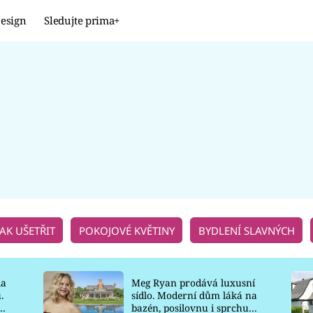
esign
Sledujte prima+
Design
TRENDY
JAK NA TO
PROMĚNY
NAŠE TIPY
JAK UŠETŘIT
POKOJOVÉ KVĚTINY
BYDLENÍ SLAVNÝCH
la
Meg Ryan prodává luxusní
.
sídlo. Moderní dům láká na
o
bazén, posilovnu i sprchu