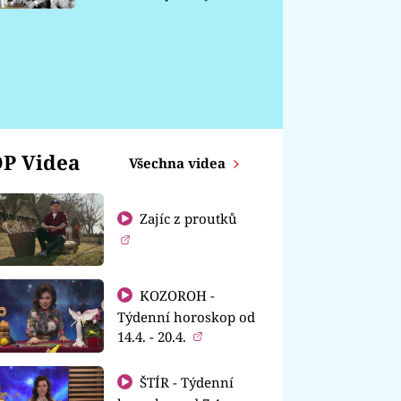
chátrá
P Videa
Všechna videa
Zajíc z proutků
KOZOROH -
Týdenní horoskop od
14.4. - 20.4.
ŠTÍR - Týdenní