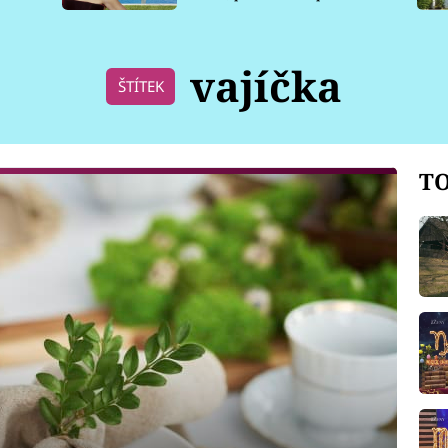
pro psy
vajíčka
ŠTÍTEK
TO