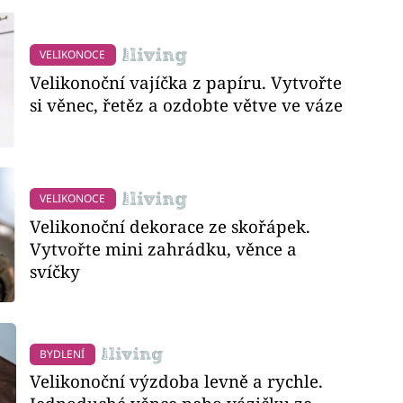
VELIKONOCE
Velikonoční vajíčka z papíru. Vytvořte
si věnec, řetěz a ozdobte větve ve váze
VELIKONOCE
Velikonoční dekorace ze skořápek.
Vytvořte mini zahrádku, věnce a
svíčky
BYDLENÍ
Velikonoční výzdoba levně a rychle.