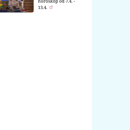
horoskop od 7.4. -
13.4.