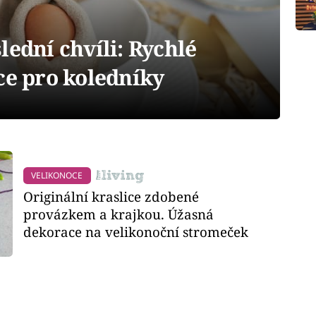
lední chvíli: Rychlé
ce pro koledníky
VELIKONOCE
Originální kraslice zdobené
provázkem a krajkou. Úžasná
dekorace na velikonoční stromeček