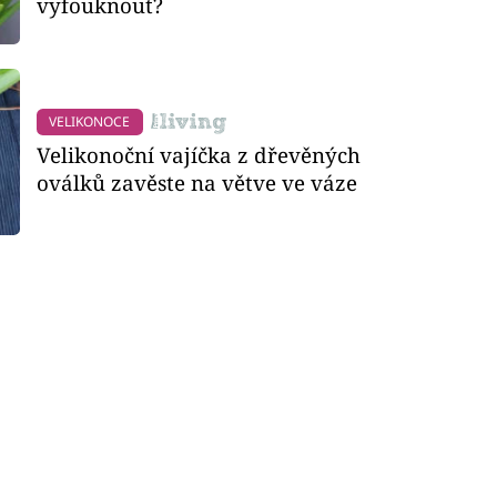
vyfouknout?
VELIKONOCE
Velikonoční vajíčka z dřevěných
oválků zavěste na větve ve váze