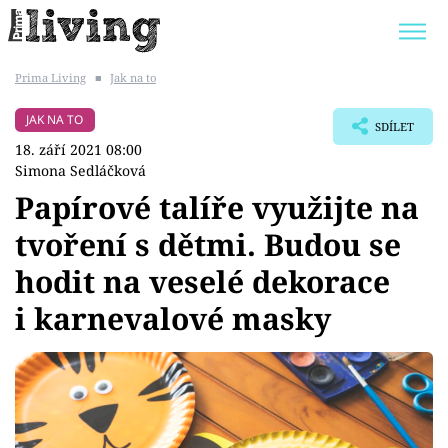
Prima Living
■
Jak na to
Trendy:
JAK UŠETŘIT
POKOJOVÉ KVĚTINY
JAK NA TO
SDÍLET
BYDLENÍ SLAVNÝCH
ZAHRADA
18. září 2021 08:00
Simona Sedláčková
Papírové talíře využijte na
tvoření s dětmi. Budou se
Témata
hodit na veselé dekorace
Bydlení
i karnevalové masky
Zahrada
Design