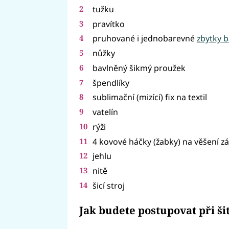
tužku
pravítko
pruhované i jednobarevné
zbytky b
nůžky
bavlněný šikmý proužek
špendlíky
sublimační (mizící) fix na textil
vatelín
rýži
4 kovové háčky (žabky) na věšení z
jehlu
nitě
šicí stroj
Jak budete postupovat při šit