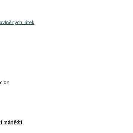
avlněných látek
áclon
í zátěží