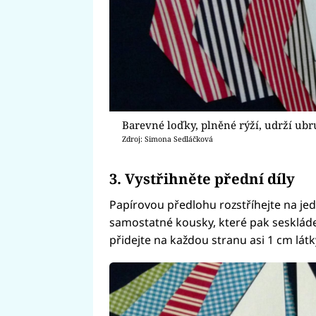
Barevné loďky, plněné rýží, udrží ubru
Zdroj: Simona Sedláčková
3. Vystřihněte přední díly
Papírovou předlohu rozstříhejte na jedn
samostatné kousky, které pak sesklád
přidejte na každou stranu asi 1 cm látk