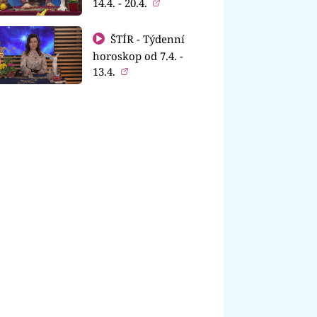
14.4. - 20.4.
ŠTÍR - Týdenní
horoskop od 7.4. -
13.4.