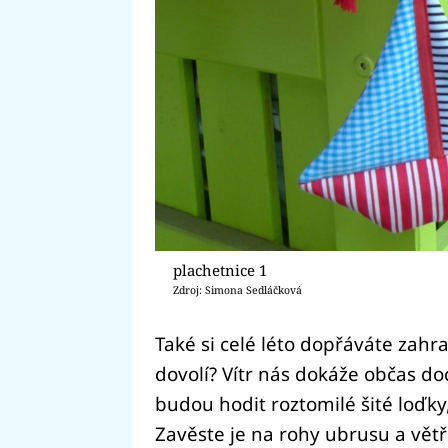
plachetnice 1
Zdroj: Simona Sedláčková
Také si celé léto dopřáváte zahra
dovolí? Vítr nás dokáže občas doc
budou hodit roztomilé šité loďk
Zavěste je na rohy ubrusu a vět