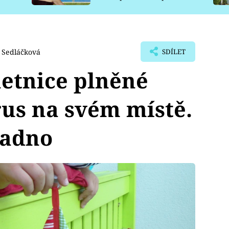
pro psy
 Sedláčková
SDÍLET
etnice plněné
rus na svém místě.
nadno