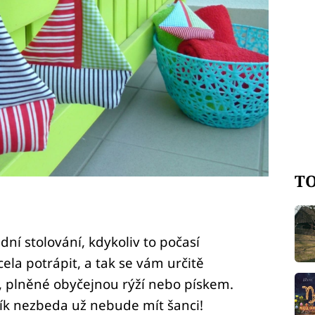
TO
dní stolování, kdykoliv to počasí
ela potrápit, a tak se vám určitě
y, plněné obyčejnou rýží nebo pískem.
řík nezbeda už nebude mít šanci!