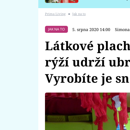
požáru
Prima Living
■
Jak na to
5. srpna 2020 14:00
Simona
JAK NA TO
Látkové plach
rýží udrží ub
Vyrobíte je s