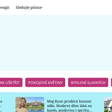
esign
Sledujte prima+
Design
TRENDY
JAK NA TO
PROMĚNY
NAŠE TIPY
JAK UŠETŘIT
POKOJOVÉ KVĚTINY
BYDLENÍ SLAVNÝCH
la
Meg Ryan prodává luxusní
.
sídlo. Moderní dům láká na
o
bazén, posilovnu i sprchu