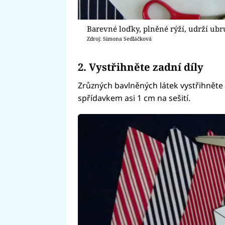
Barevné loďky, plněné rýží, udrží ubru
Zdroj: Simona Sedláčková
2. Vystřihněte zadní díly
Zrůzných bavlněných látek vystřihněte č
spřídavkem asi 1 cm na sešití.