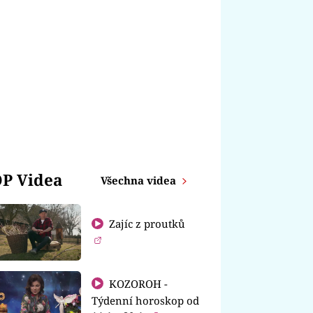
P Videa
Všechna videa
Zajíc z proutků
KOZOROH -
Týdenní horoskop od