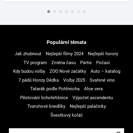
Populární témata
Jak zhubnout
Nejlepší filmy 2024
Nejlepší horory
TV program
Změna času
Partie
Počasí
Kdy budou volby
ZOO Nové začátky
Auto – katalog
7 pádů Honzy Dědka
Volby 2025
Svařené víno
Tatarák podle Pohlreicha
Aloe vera
Pěstování lichořeřišnice
Výpočet ascendentu
Tvarohové knedlíky
Nejlepší palačinky
Švestkový koláč