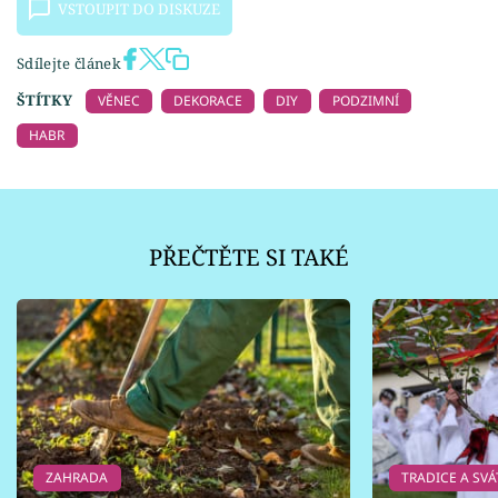
VSTOUPIT DO DISKUZE
Sdílejte článek
ŠTÍTKY
VĚNEC
DEKORACE
DIY
PODZIMNÍ
HABR
PŘEČTĚTE SI TAKÉ
ZAHRADA
TRADICE A SVÁ