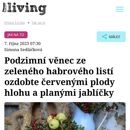
Prima Living
■
Jak na to
Trendy:
JAK UŠETŘIT
POKOJOVÉ KVĚTINY
JAK NA TO
SDÍLET
BYDLENÍ SLAVNÝCH
ZAHRADA
7. října 2023 07:30
Simona Sedláčková
Podzimní věnec ze
zeleného habrového listí
Témata
ozdobte červenými plody
Bydlení
hlohu a planými jablíčky
Zahrada
Design