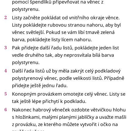
pomocí špendlíků připevňovat na věnec z
polystyrenu.
Listy začněte pokládat od vnitřního okraje věnce.
Listy pokládejte rubovou stranou nahoru, aby byl
věnec světlejší. Pokud se vám líbí tmavě zelená
barva, pokládejte listy lícem nahoru.
Pak přidejte další řadu listů, pokládejte jeden list
vedle druhého tak, aby neprosvítala bílá barva
polystyrenu.
Další řada listů už by měla zakrýt celý podkladový
polystyrenový věnec, podle velikosti listů. Případně
přidejte ještě jednu řadu.
Konopným provázkem omotejte celý věnec. Listy se
tak ještě lépe přichytí k podkladu.
Nakonec habrový věneček ozdobte větvičkou hlohu
s hložinkami, malými planými jablíčky a uvažte mašli
z provázku, ze kterého můžete vytvořit i očko na