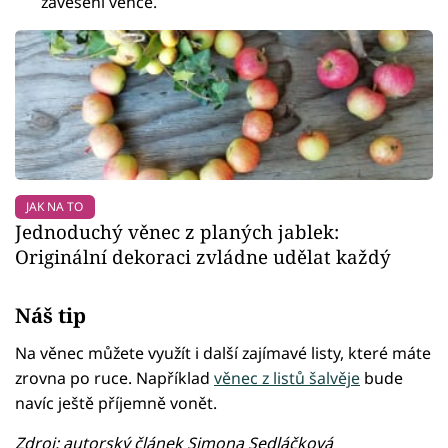
zavěšení věnce.
JAK NA TO
Jednoduchý věnec z planých jablek:
Originální dekoraci zvládne udělat každý
Náš tip
Na věnec můžete využít i další zajímavé listy, které máte
zrovna po ruce. Například
věnec z listů šalvěje
bude
navíc ještě příjemně vonět.
Zdroj: autorský článek Simona Sedláčková