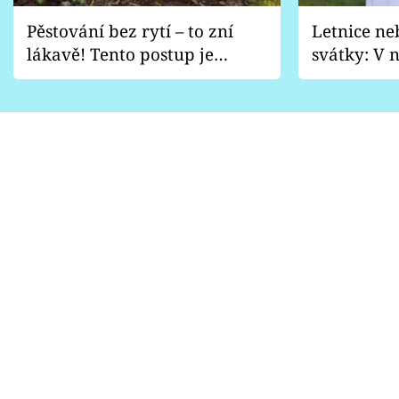
Pěstování bez rytí – to zní
Letnice ne
lákavě! Tento postup je
svátky: V n
vhodný jen pro některé
pondělí z
zahrady