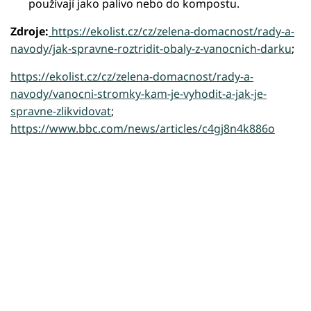
používají jako palivo nebo do kompostu.
Zdroje:
https://ekolist.cz/cz/zelena-domacnost/rady-a-
navody/jak-spravne-roztridit-obaly-z-vanocnich-darku
;
https://ekolist.cz/cz/zelena-domacnost/rady-a-
navody/vanocni-stromky-kam-je-vyhodit-a-jak-je-
spravne-zlikvidovat
;
https://www.bbc.com/news/articles/c4gj8n4k886o