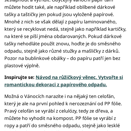
můžete hodit také, ale například oblíbené dárkové
tašky a taštičky jen pokud jsou vyloženě papírové.
Mnohé z nich se však dělají z papíru laminovaného,
který se recyklovat nedá, stejně jako například kartičky,
na které se píší jména obdarovaných. Pokud dárkové
tašky nehodláte použít znovu, hoďte je do směsného
odpadu, stejně jako různé stužky a mašličky z dárků.
Pozor na bublinkové obálky – do papíru patří jen bez
plastové výplně.
Inspirujte se:
Návod na růžičkový věnec. Vytvořte si
romantickou dekoraci z papírového odpadu.
Možná o Vánocích narazíte i na nějaký ten celofán,
který je ale na první pohled k nerozeznání od PP fólie.
Pravý celofán se vyrábí z celulózy, tedy ze dřeva, a
můžete ho vyhodit na kompost. PP fólie se vyrábí z
ropy a patří do směsného odpadu, stejně jako lesklé