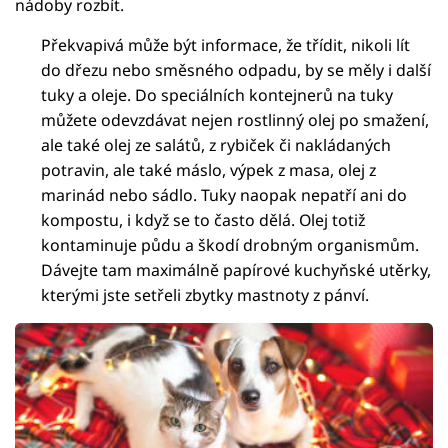
nádoby rozbít.
Překvapivá může být informace, že třídit, nikoli lít
do dřezu nebo směsného odpadu, by se měly i další
tuky a oleje. Do speciálních kontejnerů na tuky
můžete odevzdávat nejen rostlinný olej po smažení,
ale také olej ze salátů, z rybiček či nakládaných
potravin, ale také máslo, výpek z masa, olej z
marinád nebo sádlo. Tuky naopak nepatří ani do
kompostu, i když se to často dělá. Olej totiž
kontaminuje půdu a škodí drobným organismům.
Dávejte tam maximálně papírové kuchyňské utěrky,
kterými jste setřeli zbytky mastnoty z pánví.