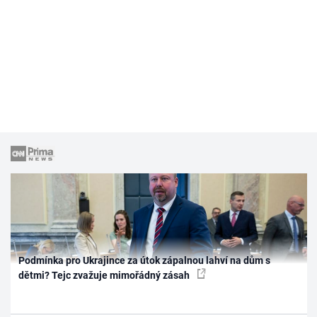
Podmínka pro Ukrajince za útok zápalnou lahví na dům s
dětmi? Tejc zvažuje mimořádný zásah