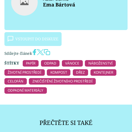
Ema Bártová
VSTOUPIT DO DISKUZE
Sdílejte článek
ŠTÍTKY
PAPÍR
ODPAD
VÁNOCE
NÁBOŽENSTVÍ
ŽIVOTNÍ PROSTŘEDÍ
KOMPOST
DŘEZ
KONTEJNER
CELOFÁN
ZNEČIŠTĚNÍ ŽIVOTNÍHO PROSTŘEDÍ
ODPADNÍ MATERIÁLY
PŘEČTĚTE SI TAKÉ