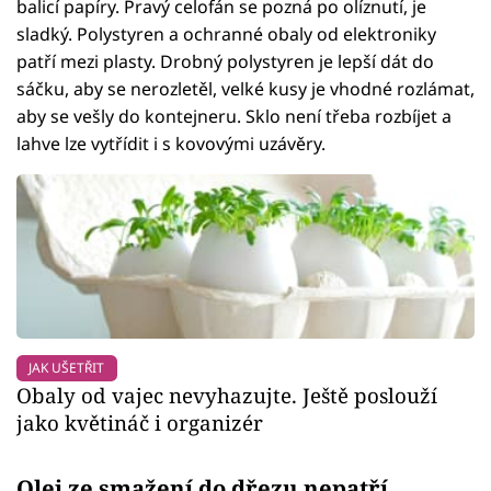
balicí papíry. Pravý celofán se pozná po olíznutí, je
sladký. Polystyren a ochranné obaly od elektroniky
patří mezi plasty. Drobný polystyren je lepší dát do
sáčku, aby se nerozletěl, velké kusy je vhodné rozlámat,
aby se vešly do kontejneru. Sklo není třeba rozbíjet a
lahve lze vytřídit i s kovovými uzávěry.
JAK UŠETŘIT
Obaly od vajec nevyhazujte. Ještě poslouží
jako květináč i organizér
Olej ze smažení do dřezu nepatří.