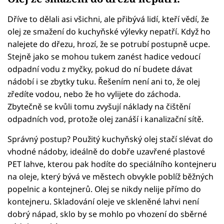
Dříve to dělali asi všichni, ale přibývá lidí, kteří vědí, že
olej ze smažení do kuchyňské výlevky nepatří. Když ho
nalejete do dřezu, hrozí, že se potrubí postupně ucpe.
Stejně jako se mohou tukem zanést hadice vedoucí
odpadní vodu z myčky, pokud do ní budete dávat
nádobí i se zbytky tuku. Řešením není ani to, že olej
zředíte vodou, nebo že ho vylijete do záchoda.
Zbytečně se kvůli tomu zvyšují náklady na čištění
odpadních vod, protože olej zanáší i kanalizační sítě.
Správný postup? Použitý kuchyňský olej stačí slévat do
vhodné nádoby, ideálně do dobře uzavřené plastové
PET lahve, kterou pak hodíte do speciálního kontejneru
na oleje, který bývá ve městech obvykle poblíž běžných
popelnic a kontejnerů. Olej se nikdy nelije přímo do
kontejneru. Skladování oleje ve skleněné lahvi není
dobrý nápad, sklo by se mohlo po vhození do sběrné