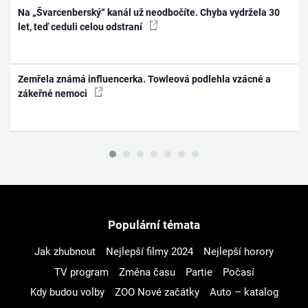
Na „Švarcenberský“ kanál už neodbočíte. Chyba vydržela 30
let, teď ceduli celou odstraní
Zemřela známá influencerka. Towleová podlehla vzácné a
zákeřné nemoci
Populární témata
Jak zhubnout
Nejlepší filmy 2024
Nejlepší horory
TV program
Změna času
Partie
Počasí
Kdy budou volby
ZOO Nové začátky
Auto – katalog