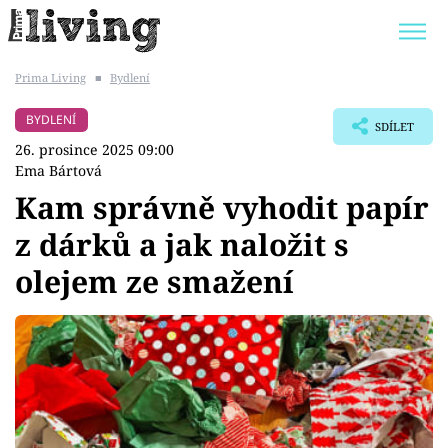
Prima Living
■
Bydlení
Trendy:
JAK UŠETŘIT
POKOJOVÉ KVĚTINY
BYDLENÍ
SDÍLET
BYDLENÍ SLAVNÝCH
ZAHRADA
26. prosince 2025 09:00
Ema Bártová
Kam správně vyhodit papír
z dárků a jak naložit s
Témata
olejem ze smažení
Bydlení
Zahrada
Design