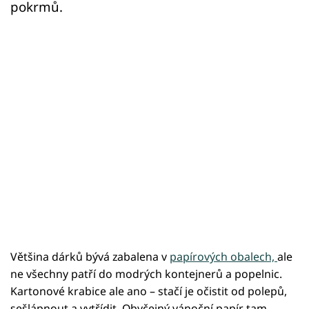
pokrmů.
Většina dárků bývá zabalena v
papírových obalech,
ale
ne všechny patří do modrých kontejnerů a popelnic.
Kartonové krabice ale ano – stačí je očistit od polepů,
sešlápnout a vytřídit. Obyčejný vánoční papír tam