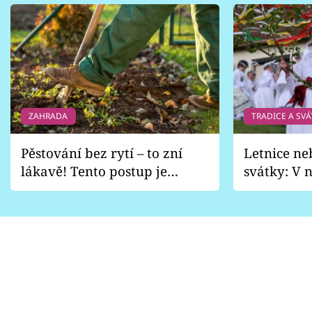
ZAHRADA
TRADICE A SVÁ
Pěstování bez rytí – to zní
Letnice ne
lákavě! Tento postup je
svátky: V n
vhodný jen pro některé
pondělí z
zahrady