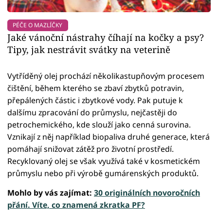
PÉČE O MAZLÍČKY
Jaké vánoční nástrahy číhají na kočky a psy?
Tipy, jak nestrávit svátky na veterině
Vytříděný olej prochází několikastupňovým procesem
čištění, během kterého se zbaví zbytků potravin,
přepálených částic i zbytkové vody. Pak putuje k
dalšímu zpracování do průmyslu, nejčastěji do
petrochemického, kde slouží jako cenná surovina.
Vznikají z něj například biopaliva druhé generace, která
pomáhají snižovat zátěž pro životní prostředí.
Recyklovaný olej se však využívá také v kosmetickém
průmyslu nebo při výrobě gumárenských produktů.
Mohlo by vás zajímat:
30 originálních novoročních
přání. Víte, co znamená zkratka PF?