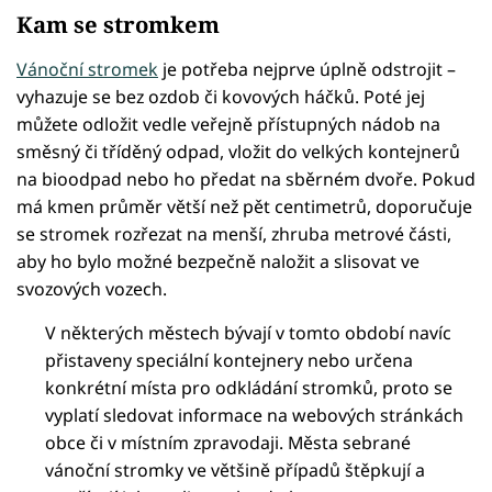
Kam se stromkem
Vánoční stromek
je potřeba nejprve úplně odstrojit –
vyhazuje se bez ozdob či kovových háčků. Poté jej
můžete odložit vedle veřejně přístupných nádob na
směsný či tříděný odpad, vložit do velkých kontejnerů
na bioodpad nebo ho předat na sběrném dvoře. Pokud
má kmen průměr větší než pět centimetrů, doporučuje
se stromek rozřezat na menší, zhruba metrové části,
aby ho bylo možné bezpečně naložit a slisovat ve
svozových vozech.
V některých městech bývají v tomto období navíc
přistaveny speciální kontejnery nebo určena
konkrétní místa pro odkládání stromků, proto se
vyplatí sledovat informace na webových stránkách
obce či v místním zpravodaji. Města sebrané
vánoční stromky ve většině případů štěpkují a