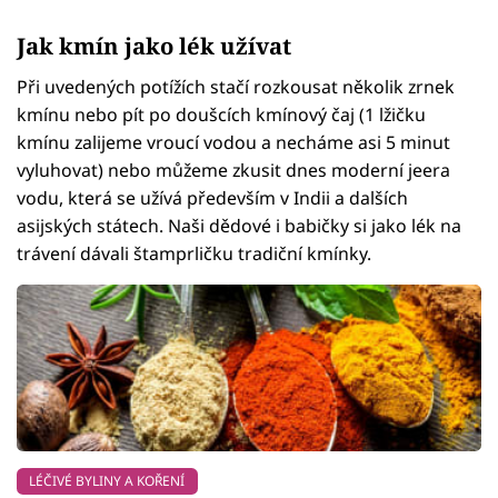
Jak kmín jako lék užívat
Při uvedených potížích stačí rozkousat několik zrnek
kmínu nebo pít po doušcích kmínový čaj (1 lžičku
kmínu zalijeme vroucí vodou a necháme asi 5 minut
vyluhovat) nebo můžeme zkusit dnes moderní jeera
vodu, která se užívá především v Indii a dalších
asijských státech. Naši dědové i babičky si jako lék na
trávení dávali štamprličku tradiční kmínky.
LÉČIVÉ BYLINY A KOŘENÍ