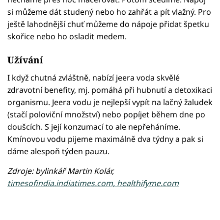
si můžeme dát studený nebo ho zahřát a pít vlažný. Pro
ještě lahodnější chuť můžeme do nápoje přidat špetku
skořice nebo ho osladit medem.
Užívání
I když chutná zvláštně, nabízí jeera voda skvělé
zdravotní benefity, mj. pomáhá při hubnutí a detoxikaci
organismu. Jeera vodu je nejlepší vypít na lačný žaludek
(stačí poloviční množství) nebo popíjet během dne po
doušcích. S její konzumací to ale nepřeháníme.
Kmínovou vodu pijeme maximálně dva týdny a pak si
dáme alespoň týden pauzu.
Zdroje: bylinkář Martin Kolár,
timesofindia.indiatimes.com,
healthifyme.com