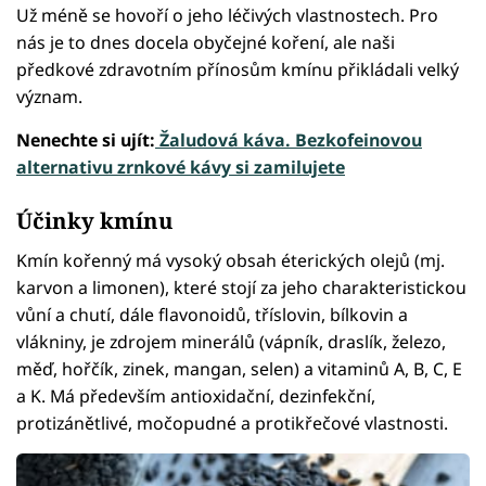
Už méně se hovoří o jeho léčivých vlastnostech. Pro
nás je to dnes docela obyčejné koření, ale naši
předkové zdravotním přínosům kmínu přikládali velký
význam.
Nenechte si ujít:
Žaludová káva. Bezkofeinovou
alternativu zrnkové kávy si zamilujete
Účinky kmínu
Kmín kořenný má vysoký obsah éterických olejů (mj.
karvon a limonen), které stojí za jeho charakteristickou
vůní a chutí, dále flavonoidů, tříslovin, bílkovin a
vlákniny, je zdrojem minerálů (vápník, draslík, železo,
měď, hořčík, zinek, mangan, selen) a vitaminů A, B, C, E
a K. Má především antioxidační, dezinfekční,
protizánětlivé, močopudné a protikřečové vlastnosti.