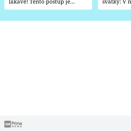
lákavě! Tento postup je
svátky: V n
vhodný jen pro některé
pondělí z
zahrady