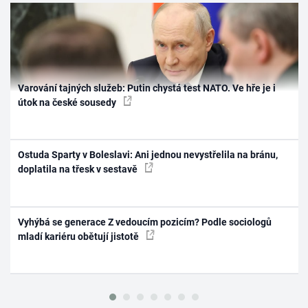
Varování tajných služeb: Putin chystá test NATO. Ve hře je i
útok na české sousedy
Ostuda Sparty v Boleslavi: Ani jednou nevystřelila na bránu,
doplatila na třesk v sestavě
Vyhýbá se generace Z vedoucím pozicím? Podle sociologů
mladí kariéru obětují jistotě