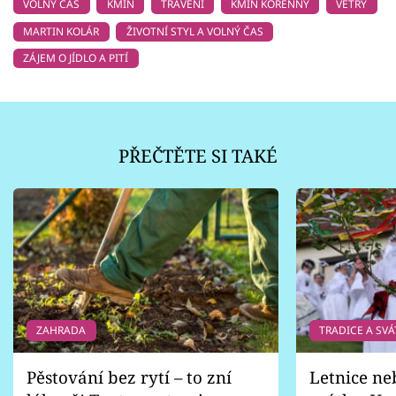
VOLNÝ ČAS
KMÍN
TRÁVENÍ
KMÍN KOŘENNÝ
VĚTRY
MARTIN KOLÁR
ŽIVOTNÍ STYL A VOLNÝ ČAS
ZÁJEM O JÍDLO A PITÍ
PŘEČTĚTE SI TAKÉ
ZAHRADA
TRADICE A SVÁ
Pěstování bez rytí – to zní
Letnice ne