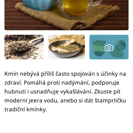
Sledujte prima+
Přihlášení
Sledujte nás
Kmín nebývá příliš často spojován s účinky na
zdraví. Pomáhá proti nadýmání, podporuje
hubnutí i usnadňuje vykašlávání. Zkuste pít
moderní jeera vodu, anebo si dát štamprličku
tradiční kmínky.