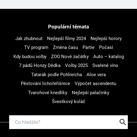
Populární témata
Jak zhubnout
Nejlepší filmy 2024
Nejlepší horory
TV program
Změna času
Partie
Počasí
Kdy budou volby
ZOO Nové začátky
Auto – katalog
7 pádů Honzy Dědka
Volby 2025
Svařené víno
Tatarák podle Pohlreicha
Aloe vera
Pěstování lichořeřišnice
Výpočet ascendentu
Tvarohové knedlíky
Nejlepší palačinky
Švestkový koláč