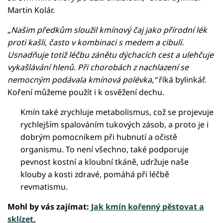
Martin Kolár.
„Našim předkům sloužil kmínový čaj jako přírodní lék
proti kašli, často v kombinaci s medem a cibulí.
Usnadňuje totiž léčbu zánětu dýchacích cest a ulehčuje
vykašlávání hlenů. Při chorobách z nachlazení se
nemocným podávala kmínová polévka,“
říká bylinkář.
Koření můžeme použít i k osvěžení dechu.
Kmín také zrychluje metabolismus, což se projevuje
rychlejším spalováním tukových zásob, a proto je i
dobrým pomocníkem při hubnutí a očistě
organismu. To není všechno, také podporuje
pevnost kostní a kloubní tkáně, udržuje naše
klouby a kosti zdravé, pomáhá při léčbě
revmatismu.
Mohl by vás zajímat:
Jak kmín kořenný pěstovat a
sklízet.