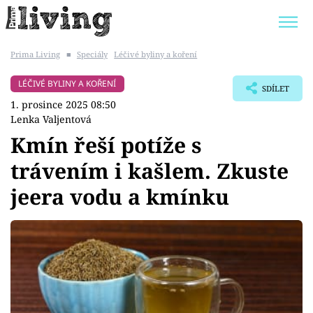
Prima Living
■
Speciály
Léčivé byliny a koření
Trendy:
JAK UŠETŘIT
POKOJOVÉ KVĚTINY
LÉČIVÉ BYLINY A KOŘENÍ
SDÍLET
BYDLENÍ SLAVNÝCH
ZAHRADA
1. prosince 2025 08:50
Lenka Valjentová
Kmín řeší potíže s
trávením i kašlem. Zkuste
Témata
jeera vodu a kmínku
Bydlení
Zahrada
Design