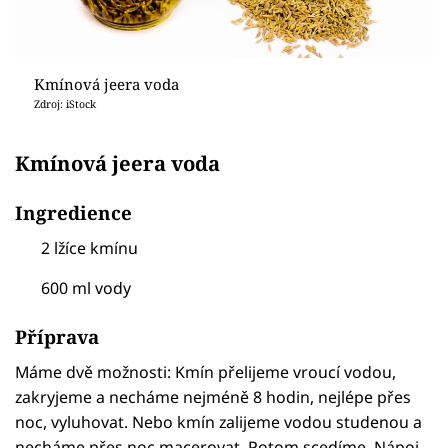
Kmínová jeera voda
Zdroj: iStock
Kmínová jeera voda
Ingredience
2 lžíce kmínu
600 ml vody
Příprava
Máme dvě možnosti: Kmín přelijeme vroucí vodou,
zakryjeme a necháme nejméně 8 hodin, nejlépe přes
noc, vyluhovat. Nebo kmín zalijeme vodou studenou a
necháme přes noc macerovat. Potom scedíme. Nápoj