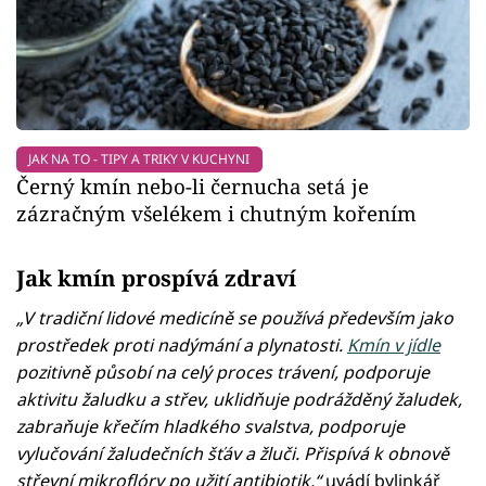
JAK NA TO - TIPY A TRIKY V KUCHYNI
Černý kmín nebo-li černucha setá je
zázračným všelékem i chutným kořením
Jak kmín prospívá zdraví
„V tradiční lidové medicíně se používá především jako
prostředek proti nadýmání a plynatosti.
Kmín v jídle
pozitivně působí na celý proces trávení, podporuje
aktivitu žaludku a střev, uklidňuje podrážděný žaludek,
zabraňuje křečím hladkého svalstva, podporuje
vylučování žaludečních šťáv a žluči. Přispívá k obnově
střevní mikroflóry po užití antibiotik,“
uvádí bylinkář