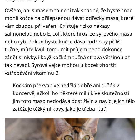
Ovšem, ani s masem to není tak snadné, že byste snad
mohli kočce na přilepšenou dávat odřezky masa, které
vám zbudou při vaření. Existuje riziko nákazy
salmonelou nebo E. coli, které hrozí ze syrového masa
nebo ryb. Pokud byste kočce dávali odřezky příliš
tučné, může kvůli tomu mít průjem nebo dokonce
zánět slinivky, i když kočkám tučná strava většinou až
tak nevadí. Syrová vejce mohou u koček zhoršit
vstřebávání vitamínu B.
Kočkám překvapivě nedělá dobře ani tuňák v
konzervě, ačkoli ho některé milují. Ve skutečnosti
jim toto maso nedodává dost živin a navíc jejich tělo
zatěžuje těžkými kovy, jako je třeba rtuť.