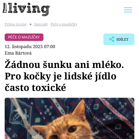
Prima Living
■
Speciály
Péče o mazlíčky
Trendy:
JAK UŠETŘIT
POKOJOVÉ KVĚTINY
PÉČE O MAZLÍČKY
SDÍLET
BYDLENÍ SLAVNÝCH
ZAHRADA
12. listopadu 2025 07:00
Ema Bártová
Žádnou šunku ani mléko.
Pro kočky je lidské jídlo
Témata
často toxické
Bydlení
Zahrada
Design