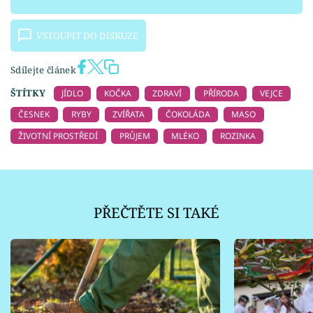
VSTOUPIT DO DISKUZE
Sdílejte článek
ŠTÍTKY
JÍDLO
KOČKA
ZDRAVÍ
PŘÍRODA
VEJCE
ČESNEK
RYBY
ZVÍŘATA
ČOKOLÁDA
MASO
ŽIVOTNÍ PROSTŘEDÍ
PRŮJEM
MLÉKO
ROZINKA
PŘEČTĚTE SI TAKÉ