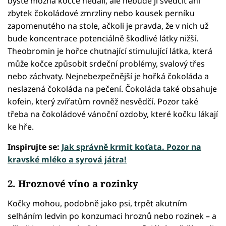
byste možná kočce nedali, ale nebude jí svědčit ani
zbytek čokoládové zmrzliny nebo kousek perníku
zapomenutého na stole, ačkoli je pravda, že v nich už
bude koncentrace potenciálně škodlivé látky nižší.
Theobromin je hořce chutnající stimulující látka, která
může kočce způsobit srdeční problémy, svalový třes
nebo záchvaty. Nejnebezpečnější je hořká čokoláda a
neslazená čokoláda na pečení. Čokoláda také obsahuje
kofein, který zvířatům rovněž nesvědčí. Pozor také
třeba na čokoládové vánoční ozdoby, které kočku lákají
ke hře.
Inspirujte se:
Jak správně krmit koťata. Pozor na
kravské mléko a syrová játra!
2. Hroznové víno a rozinky
Kočky mohou, podobně jako psi, trpět akutním
selháním ledvin po konzumaci hroznů nebo rozinek – a