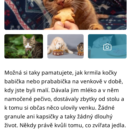
Sledujte prima+
Přihlášení
Sledujte nás
Možná si taky pamatujete, jak krmila kočky
babička nebo prababička na venkově v době,
kdy jste byli malí. Dávala jim mléko a v něm
namočené pečivo, dostávaly zbytky od stolu a
k tomu si občas něco ulovily venku. Žádné
granule ani kapsičky a taky žádný dlouhý
život. Někdy právě kvůli tomu, co zvířata jedla.