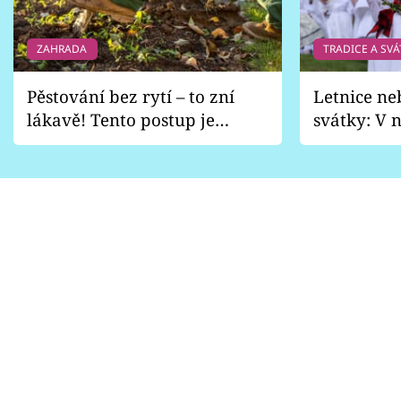
ZAHRADA
TRADICE A SVÁ
Pěstování bez rytí – to zní
Letnice ne
lákavě! Tento postup je
svátky: V n
vhodný jen pro některé
pondělí z
zahrady