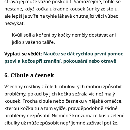
strava jej může vážně poškodit. Samozřejmě, tohle se
nestane, když kočka ukradne kousek šunky ze stolu,
ale lepší je zvíře na tyhle lákavě chutnající věci vůbec
nezvykat.
Kvůli soli a koření by kočky neměly dostávat ani
jídlo z vašeho talíře.
Vyplatí se vědět:
Naučte se dát rychlou první pomoc
psovi a kočce při zranění, pokousání nebo otravě
6. Cibule a česnek
Všechny rostliny z čeledi cibulovitých mohou způsobit
problémy, pokud by jich kočka sežrala víc než malý
kousek. Trocha cibule nebo česneku v nějaké omáčce,
kterou kočka tu a tam vylíže, pravděpodobně žádné
problémy nezpůsobí. Nicméně konzumace kusu zelené
cibulky už může způsobit nepříjemné zažívací potíže.