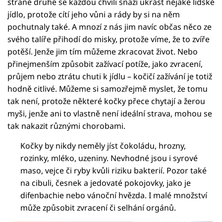
straně druhé se každou chvíli snaží ukrást nějaké lidské
jídlo, protože cítí jeho vůni a rády by si na něm
pochutnaly také. A mnozí z nás jim navíc občas něco ze
svého talíře přihodí do misky, protože víme, že to zvíře
potěší. Jenže jim tím můžeme zkracovat život. Nebo
přinejmenším způsobit zažívací potíže, jako zvracení,
průjem nebo ztrátu chuti k jídlu – kočičí zažívání je totiž
hodně citlivé. Můžeme si samozřejmě myslet, že tomu
tak není, protože některé kočky přece chytají a žerou
myši, jenže ani to vlastně není ideální strava, mohou se
tak nakazit různými chorobami.
Kočky by nikdy neměly jíst čokoládu, hrozny,
rozinky, mléko, uzeniny. Nevhodné jsou i syrové
maso, vejce či ryby kvůli riziku bakterií. Pozor také
na cibuli, česnek a jedovaté pokojovky, jako je
difenbachie nebo vánoční hvězda. I malé množství
může způsobit zvracení či selhání orgánů.