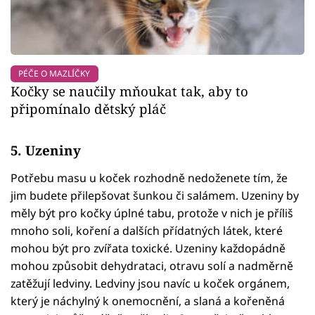
PÉČE O MAZLÍČKY
Kočky se naučily mňoukat tak, aby to
připomínalo dětský pláč
5. Uzeniny
Potřebu masu u koček rozhodně nedoženete tím, že
jim budete přilepšovat šunkou či salámem. Uzeniny by
měly být pro kočky úplné tabu, protože v nich je příliš
mnoho soli, koření a dalších přídatných látek, které
mohou být pro zvířata toxické. Uzeniny každopádně
mohou způsobit dehydrataci, otravu solí a nadměrně
zatěžují ledviny. Ledviny jsou navíc u koček orgánem,
který je náchylný k onemocnění, a slaná a kořeněná