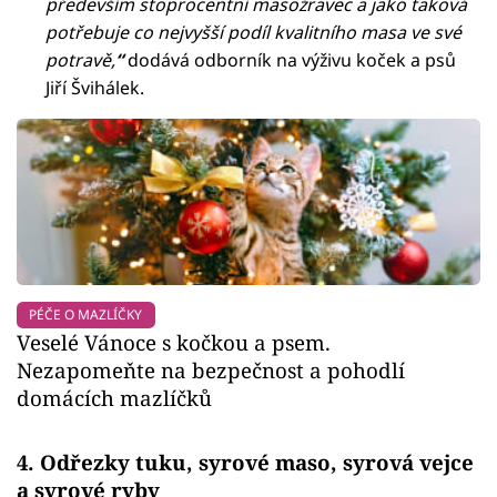
především stoprocentní masožravec a jako taková
potřebuje co nejvyšší podíl kvalitního masa ve své
potravě,
“
dodává odborník na výživu koček a psů
Jiří Švihálek.
PÉČE O MAZLÍČKY
Veselé Vánoce s kočkou a psem.
Nezapomeňte na bezpečnost a pohodlí
domácích mazlíčků
4. Odřezky tuku, syrové maso, syrová vejce
a syrové ryby