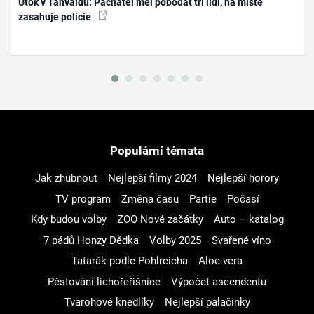
Útok v Tanvaldu: Pachatel měl pobodat tři lidi, na místě
zasahuje policie
Populární témata
Jak zhubnout
Nejlepší filmy 2024
Nejlepší horory
TV program
Změna času
Partie
Počasí
Kdy budou volby
ZOO Nové začátky
Auto – katalog
7 pádů Honzy Dědka
Volby 2025
Svařené víno
Tatarák podle Pohlreicha
Aloe vera
Pěstování lichořeřišnice
Výpočet ascendentu
Tvarohové knedlíky
Nejlepší palačinky