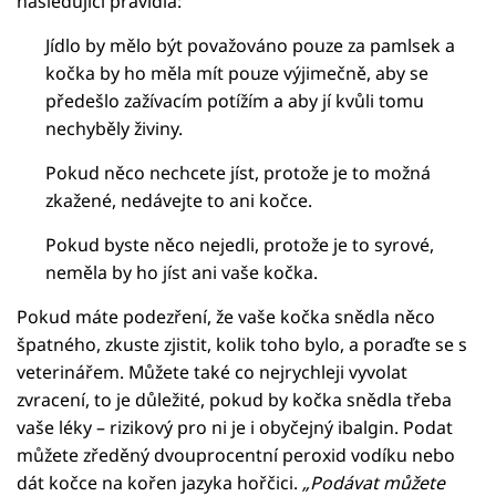
následující pravidla:
Jídlo by mělo být považováno pouze za pamlsek a
kočka by ho měla mít pouze výjimečně, aby se
předešlo zažívacím potížím a aby jí kvůli tomu
nechyběly živiny.
Pokud něco nechcete jíst, protože je to možná
zkažené, nedávejte to ani kočce.
Pokud byste něco nejedli, protože je to syrové,
neměla by ho jíst ani vaše kočka.
Pokud máte podezření, že vaše kočka snědla něco
špatného, zkuste zjistit, kolik toho bylo, a poraďte se s
veterinářem. Můžete také co nejrychleji vyvolat
zvracení, to je důležité, pokud by kočka snědla třeba
vaše léky – rizikový pro ni je i obyčejný ibalgin. Podat
můžete zředěný dvouprocentní peroxid vodíku nebo
dát kočce na kořen jazyka hořčici.
„Podávat můžete