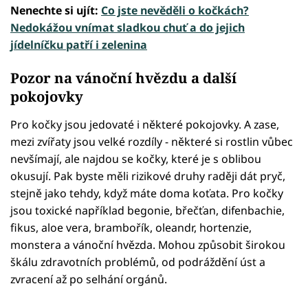
Nenechte si ujít:
Co jste nevěděli o kočkách?
Nedokážou vnímat sladkou chuť a do jejich
jídelníčku patří i zelenina
Pozor na vánoční hvězdu a další
pokojovky
Pro kočky jsou jedovaté i některé pokojovky. A zase,
mezi zvířaty jsou velké rozdíly - některé si rostlin vůbec
nevšímají, ale najdou se kočky, které je s oblibou
okusují. Pak byste měli rizikové druhy raději dát pryč,
stejně jako tehdy, když máte doma koťata. Pro kočky
jsou toxické například begonie, břečťan, difenbachie,
fikus, aloe vera, brambořík, oleandr, hortenzie,
monstera a vánoční hvězda. Mohou způsobit širokou
škálu zdravotních problémů, od podráždění úst a
zvracení až po selhání orgánů.