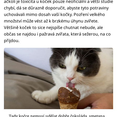
ačkoli je toxicita u koček pouze neoficiální a větší studie
chybí, dá se důrazně doporučit, abyste tyto potraviny
uchovávali mimo dosah vaší kočky. Pozření velkého
množství může vést až k brzkému úhynu zvířete.
Většině koček to sice nejspíše chutnat nebude, ale
občas se najdou i pažravá zvířata, která sežerou, na co
přijdou.
Tady kočce nemusí udělat dobře čokoláda, smetana