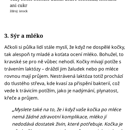
ani cukr
Zdroj: istock
3. Sýr a mléko
Ačkoli si půlka lidí stále myslí, že když ne dospělé kočky,
tak alespoň ty mladé a koťata ocení mléko. Bohužel, to
kravské se pro ně vůbec nehodí. Kočky mívají potíže s
trávením laktózy – dráždí jim žaludek nebo po mléce
rovnou mají průjem. Nestrávená laktóza totiž prochází
do tlustého střeva, kde kvasí za přispění bakterií, což
vede k trávicím potížím, jako je nadýmání, plynatost,
křeče a průjem.
„
Myslete také na to, že i když vaše kočka po mléce
nemá žádné zdravotní komplikace, mléko jí
nedodává dostatek živin, které potřebuje. Kočka je