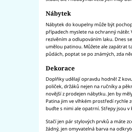
Nábytek
Nábytek do koupelny může být pochopit
případech myslete na ochranný nátěr. V
rezivěním a odlupováním laku. Dnes se
umělou patinou. Můžete ale zapátrat t
půdách, poptat se po známých, zda něc
Dekorace
Doplňky udělají opravdu hodně! Z kov
poliček, držáků nejen na ručníky a pěkn
novější z prodejen nábytku. Jen by měly
Patina jim ve vlhkém prostředí rychle z
buďte s nimi ale opatrní. Střepy jsou 
Stačí jen pár stylových prvků a máte zc
žádný, jen omyvatelná barva na odkryt