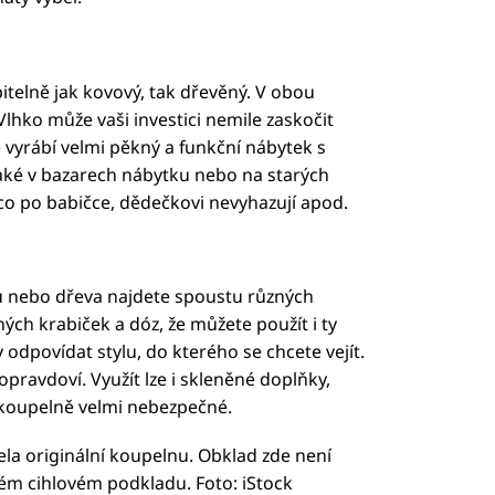
elně jak kovový, tak dřevěný. V obou
lhko může vaši investici nemile zaskočit
 vyrábí velmi pěkný a funkční nábytek s
aké v bazarech nábytku nebo na starých
o po babičce, dědečkovi nevyhazují apod.
u nebo dřeva najdete spoustu různých
ých krabiček a dóz, že můžete použít i ty
 odpovídat stylu, do kterého se chcete vejít.
opravdoví. Využít lze i skleněné doplňky,
v koupelně velmi nebezpečné.
ela originální koupelnu. Obklad zde není
ém cihlovém podkladu. Foto: iStock