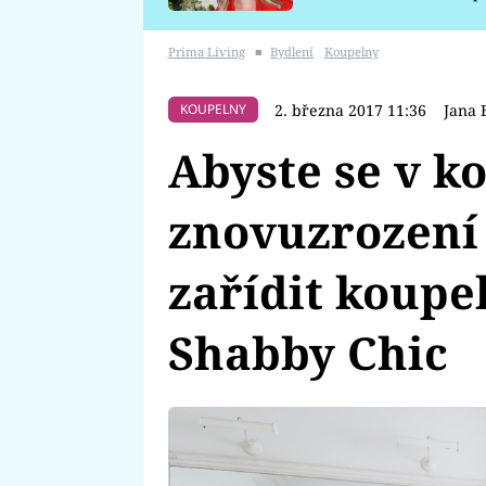
požáru
Prima Living
■
Bydlení
Koupelny
2. března 2017 11:36
Jana 
KOUPELNY
Abyste se v ko
znovuzrození 
zařídit koupe
Shabby Chic