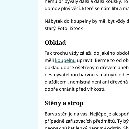
němu přibývaly další a další kousky. T
domov plný věcí, které se nám líbí a má
Nábytek do koupelny by měl být vždy dob
starý. Foto: iStock
Obklad
Tak trochu vždy záleží, do jakého obdob
měli
koupelnu
upravit. Berme to od obk
obklad dobře ošetřeným dřevem anebo n
nesmývatelnou barvou s matným odle
dlaždicemi, nemístná není ani dřevěná p
dobře chránit před vlhkostí.
Stěny a strop
Barva stěn je na vás. Nejlépe je alesp
případně zařizovacích předmětů. Ty býv
naopak získat lehký barevný odstín. Sh