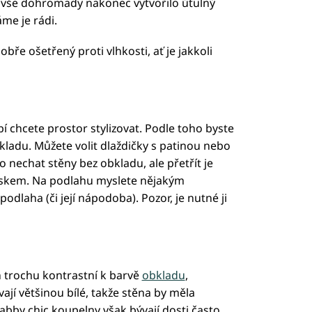
o vše dohromady nakonec vytvořilo útulný
me je rádi.
ře ošetřený proti vlhkosti, ať je jakkoli
í chcete prostor stylizovat. Podle toho byste
ladu. Můžete volit dlaždičky s patinou nebo
echat stěny bez obkladu, ale přetřít je
skem. Na podlahu myslete nějakým
odlaha (či její nápodoba). Pozor, je nutné ji
oň trochu kontrastní k barvě
obkladu
,
ají většinou bílé, takže stěna by měla
abby chic koupelny však bývají dosti často