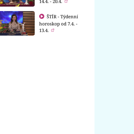
14.4. - 20.4.
ŠTÍR - Týdenní
horoskop od 7.4. -
13.4.