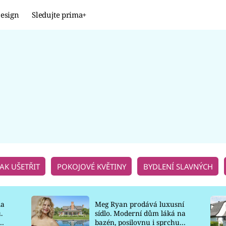
esign
Sledujte prima+
Design
TRENDY
JAK NA TO
PROMĚNY
NAŠE TIPY
JAK UŠETŘIT
POKOJOVÉ KVĚTINY
BYDLENÍ SLAVNÝCH
la
Meg Ryan prodává luxusní
.
sídlo. Moderní dům láká na
o
bazén, posilovnu i sprchu