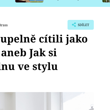
pro psy
Brass
SDÍLET
upelně cítili jako
aneb Jak si
lnu ve stylu