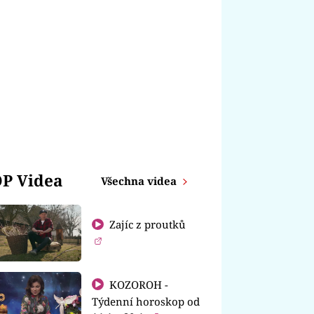
P Videa
Všechna videa
Zajíc z proutků
KOZOROH -
Týdenní horoskop od