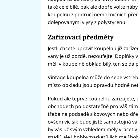
také celé bílé, pak ale dobře volte ná
koupelnu z područí nemocničních předsta
dolepovanými vlysy z polystyrenu.
Zařizovací předměty
Jestli chcete upravit koupelnu již zaří
vany je už pozdě, nezoufejte. Doplňky 
měli v koupelně obklad bílý, ten se dá 
Vintage koupelna může do sebe vstřebat
místo obkladu jsou opravdu hodně netr
Pokud ale teprve koupelnu zařizujete,
obchodech po dostatečně pro váš zám
třeba na podsadě z kovových nebo dře
ovšem víc šik bude jistě samostojná v
by vás už svým vzhledem měly vracet v
studií, ale i hobbymarketů jich mají bo