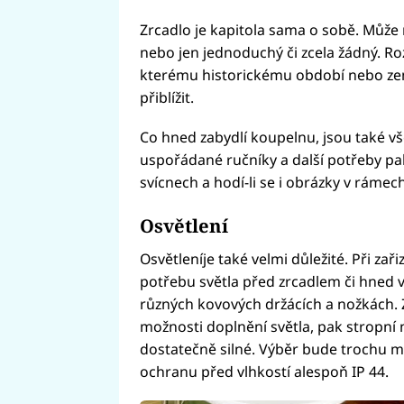
Zrcadlo je kapitola sama o sobě. Může 
nebo jen jednoduchý či zcela žádný. Ro
kterému historickému období nebo země
přiblížit.
Co hned zabydlí koupelnu, jsou také vš
uspořádané ručníky a další potřeby pa
svícnech a hodí-li se i obrázky v rámec
Osvětlení
Osvětleníje také velmi důležité. Při za
potřebu světla před zrcadlem či hned v
různých kovových držácích a nožkách. Z
možnosti doplnění světla, pak stropn
dostatečně silné. Výběr bude trochu m
ochranu před vlhkostí alespoň IP 44.