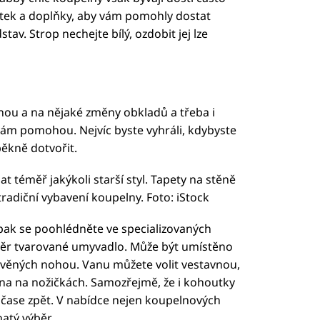
bytek a doplňky, aby vám pomohly dostat
v. Strop nechejte bílý, ozdobit jej lze
zenou a na nějaké změny obkladů a třeba i
vám pomohou. Nejvíc byste vyhráli, kdybyste
pěkně dotvořit.
 téměř jakýkoli starší styl. Tapety na stěně
adiční vybavení koupelny. Foto: iStock
 pak se poohlédněte ve specializovaných
ěr tvarované umyvadlo. Může být umístěno
věných nohou. Vanu můžete volit vestavnou,
ana na nožičkách. Samozřejmě, že i kohoutky
 čase zpět. V nabídce nejen koupelnových
hatý výběr.