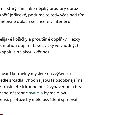
mít starý rám jako nějaký prastarý obraz
zpětí je široké, podumejte tedy včas nad tím,
pisné oblasti se chcete v interiéru
elijaké košíčky a proutěné doplňky. Hezky
k mohou doplnit také svíčky ve vhodných
h spolu s nějakou květinou.
řizování koupelny myslete na zvýšenou
edle zrcadla. Vhodná jsou ta ozdobnější na
krášlujete-li koupelnu již vybavenou a bez
í nebo nástěnné
svítidlo
by mělo být
enší, protože by mělo osvětlení splňovat