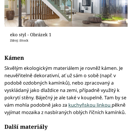
eko styl - Obrázek 1
Zdroj: iStock
Kámen
Skvělým ekologickým materiálem je rovněž kámen. Je
neuvěřitelně dekorativní, ať už sám o sobě (např. v
podobě ozdobných kamínků), nebo zpracovaný a
vyskládaný jako dlaždice na zemi, případně využitý k
pokrytí stěny. Báječný je ale také v koupelně. Tam by se
vám mohla podobně jako za
kuchyňskou linkou
pěkně
vyjímat mozaika z nasbíraných oblých říčních kamínků.
Další materiály