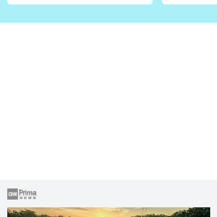
vhodný jen pro některé
pondělí z
zahrady