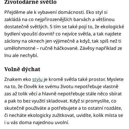
Životodárné světlo
Přejděme ale k vybavení domácnosti. Eko styl si
zakládá na co nejpřirozenějších barvách a většinou
dostatečně světlých. S tím se také pojí to, že ekologické
bydlení vpouští dovnitř co nejvíce světla, a tak najdete
záclony na oknech jen výjimečně a když, tak spíš než ti
umělohmotné – ručně háčkované. Závěsy například ze
lnu ale nechybí.
Volně dýchat
Znakem eko
stylu
je kromě světla také prostor. Myslete
na to, že člověk ke svému životu nepotřebuje vlastně
zas až tolik věcí a hlavně nepotřebuje stále něco sbírat
a pak to bez využití skladovat. Když si promyslíte, co
skutečně používáte a potřebujete a to ostatní rozdáte,
či necháte ekologicky zužitkovat, uvidíte, kolik místa se
i u vás doma najednou uvolní.