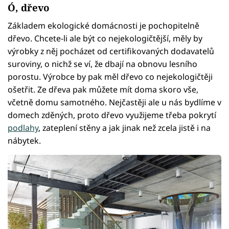
Ó, dřevo
Základem ekologické domácnosti je pochopitelně
dřevo. Chcete-li ale být co nejekologičtější, měly by
výrobky z něj pocházet od certifikovaných dodavatelů
suroviny, o nichž se ví, že dbají na obnovu lesního
porostu. Výrobce by pak měl dřevo co nejekologičtěji
ošetřit. Ze dřeva pak můžete mít doma skoro vše,
včetně domu samotného. Nejčastěji ale u nás bydlíme v
domech zděných, proto dřevo využijeme třeba pokrytí
podlahy
, zateplení stěny a jak jinak než zcela jistě i na
nábytek.