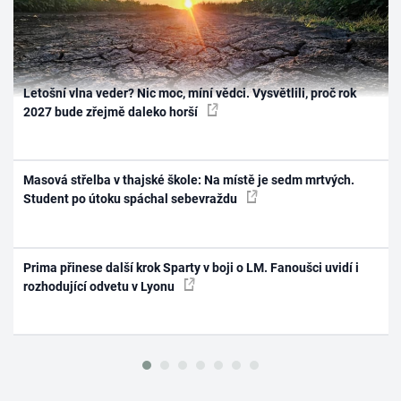
Letošní vlna veder? Nic moc, míní vědci. Vysvětlili, proč rok
2027 bude zřejmě daleko horší
Masová střelba v thajské škole: Na místě je sedm mrtvých.
Student po útoku spáchal sebevraždu
Prima přinese další krok Sparty v boji o LM. Fanoušci uvidí i
rozhodující odvetu v Lyonu