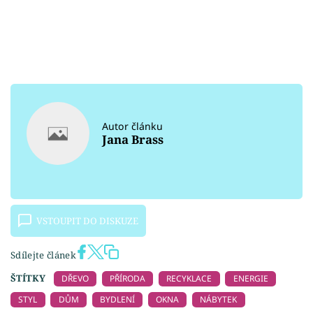
Autor článku
Jana Brass
VSTOUPIT DO DISKUZE
Sdílejte článek
ŠTÍTKY
DŘEVO
PŘÍRODA
RECYKLACE
ENERGIE
STYL
DŮM
BYDLENÍ
OKNA
NÁBYTEK