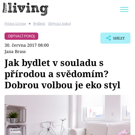
Prima Living
■
Bydlení
Obývací pokoj
Trendy:
JAK UŠETŘIT
POKOJOVÉ KVĚTINY
OBÝVACÍ POKOJ
SDÍLET
BYDLENÍ SLAVNÝCH
ZAHRADA
30. června 2017 08:00
Jana Brass
Jak bydlet v souladu s
přírodou a svědomím?
Témata
Dobrou volbou je eko styl
Bydlení
Zahrada
Design