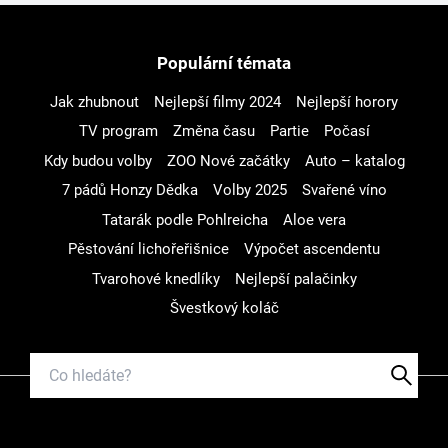
Populární témata
Jak zhubnout
Nejlepší filmy 2024
Nejlepší horory
TV program
Změna času
Partie
Počasí
Kdy budou volby
ZOO Nové začátky
Auto – katalog
7 pádů Honzy Dědka
Volby 2025
Svařené víno
Tatarák podle Pohlreicha
Aloe vera
Pěstování lichořeřišnice
Výpočet ascendentu
Tvarohové knedlíky
Nejlepší palačinky
Švestkový koláč