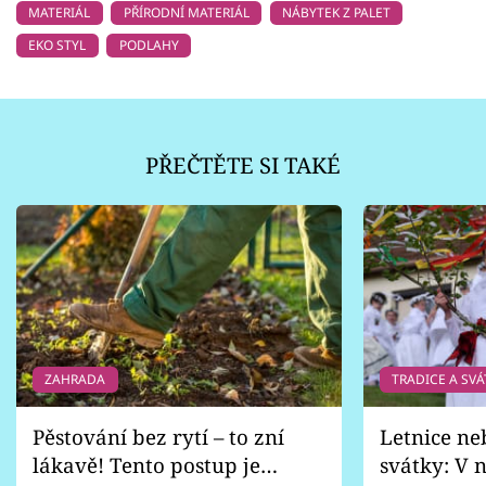
MATERIÁL
PŘÍRODNÍ MATERIÁL
NÁBYTEK Z PALET
EKO STYL
PODLAHY
PŘEČTĚTE SI TAKÉ
ZAHRADA
TRADICE A SVÁ
Pěstování bez rytí – to zní
Letnice ne
lákavě! Tento postup je
svátky: V n