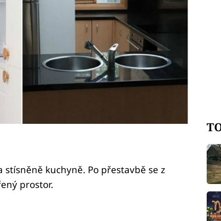
TO
a stísněně kuchyně. Po přestavbě se z
řený prostor.