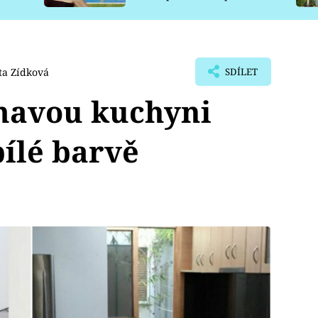
pro psy
a Zídková
SDÍLET
avou kuchyni
bílé barvě