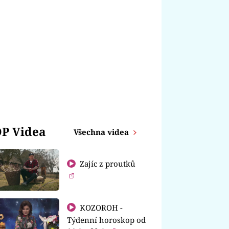
P Videa
Všechna videa
Zajíc z proutků
KOZOROH -
Týdenní horoskop od