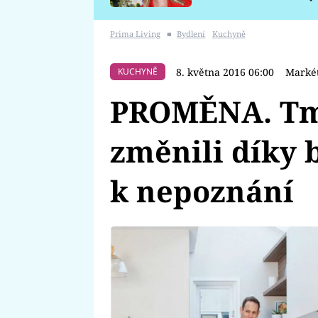
požáru
Prima Living
■
Bydlení
Kuchyně
8. května 2016 06:00
Markét
KUCHYNĚ
PROMĚNA. Tm
změnili díky 
k nepoznání