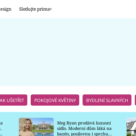
esign
Sledujte prima+
Design
TRENDY
JAK NA TO
PROMĚNY
NAŠE TIPY
JAK UŠETŘIT
POKOJOVÉ KVĚTINY
BYDLENÍ SLAVNÝCH
la
Meg Ryan prodává luxusní
.
sídlo. Moderní dům láká na
o
bazén, posilovnu i sprchu