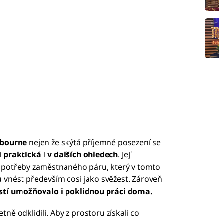
lbourne
nejen že skýtá příjemné posezení se
i
praktická i v dalších ohledech
. Její
a potřeby zaměstnaného páru, který v tomto
ru vnést především cosi jako svěžest. Zároveň
stí umožňovalo i poklidnou práci doma.
ně odklidili. Aby z prostoru získali co