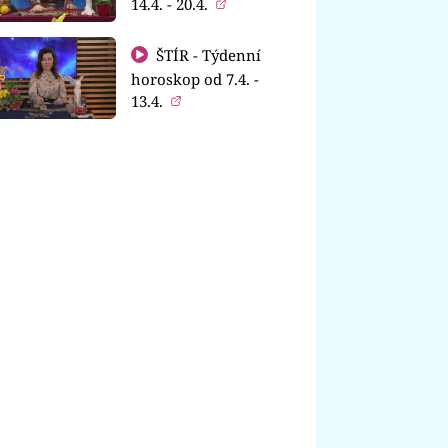
14.4. - 20.4.
ŠTÍR - Týdenní
horoskop od 7.4. -
13.4.