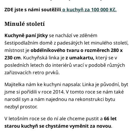
ZDE jste s námi soutěžili
o kuchyň za 100 000 Kč.
Minulé století
Kuchyně paní Jitky
se nachází ve zděném
šestipodlažním domě z padesátých let minulého století,
místnost je
obdélníkového tvaru o rozměrech 280 x
230 cm
. Kuchyňská linka je
z umakartu,
který se v
posledních letech do interiérů vrací v podobě různých
zařizovacích retro prvků.
Majitelka nám ke kuchyni napsala: Linka je původní, byt
jsme si pořídili v roce 2014. V tomto roce se nám také
narodil syn a nám najednou na rekonstrukci bytu
nezbyl prostor.
V letošním roce se do ní ale chceme pustit a
66 let
starou kuchyň se chystáme vyměnit za novou
.