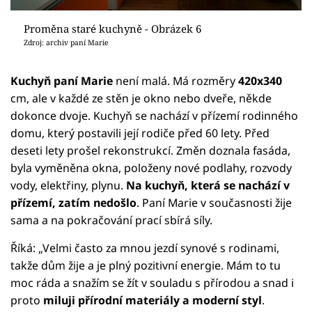
Proměna staré kuchyně - Obrázek 6
Zdroj: archiv paní Marie
Kuchyň paní Marie
není malá. Má rozměry
420x340
cm, ale v každé ze stěn je okno nebo dveře, někde
dokonce dvoje. Kuchyň se nachází v přízemí rodinného
domu, který postavili její rodiče před 60 lety. Před
deseti lety prošel rekonstrukcí. Změn doznala fasáda,
byla vyměněna okna, položeny nové podlahy, rozvody
vody, elektřiny, plynu.
Na kuchyň, která se nachází v
přízemí, zatím nedošlo
. Paní Marie v současnosti žije
sama a na pokračování prací sbírá síly.
Říká: „Velmi často za mnou jezdí synové s rodinami,
takže dům žije a je plný pozitivní energie. Mám to tu
moc ráda a snažím se žít v souladu s přírodou a snad i
proto
miluji přírodní materiály a moderní styl
.