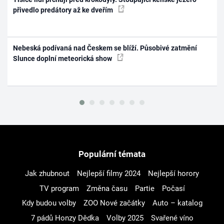
přivedlo predátory až ke dveřím
Nebeská podívaná nad Českem se blíží. Působivé zatmění
Slunce doplní meteorická show
Populární témata
Jak zhubnout
Nejlepší filmy 2024
Nejlepší horory
TV program
Změna času
Partie
Počasí
Kdy budou volby
ZOO Nové začátky
Auto – katalog
7 pádů Honzy Dědka
Volby 2025
Svařené víno