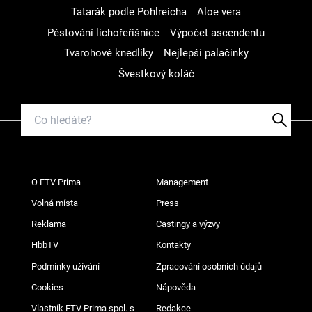
Tatarák podle Pohlreicha
Aloe vera
Pěstování lichořeřišnice
Výpočet ascendentu
Tvarohové knedlíky
Nejlepší palačinky
Švestkový koláč
O FTV Prima
Management
Volná místa
Press
Reklama
Castingy a výzvy
HbbTV
Kontakty
Podmínky užívání
Zpracování osobních údajů
Cookies
Nápověda
Vlastník FTV Prima spol. s
Redakce