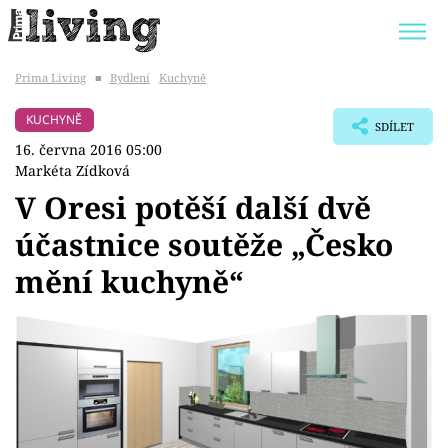
Prima Living
■
Bydlení
Kuchyně
Trendy:
JAK UŠETŘIT
POKOJOVÉ KVĚTINY
KUCHYNĚ
SDÍLET
BYDLENÍ SLAVNÝCH
ZAHRADA
16. června 2016 05:00
Markéta Zídková
V Oresi potěší další dvě
účastnice soutěže „Česko
Témata
mění kuchyně“
Bydlení
Zahrada
Design