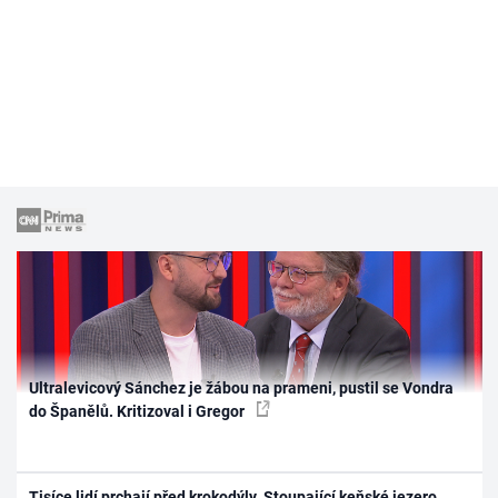
Ultralevicový Sánchez je žábou na prameni, pustil se Vondra
do Španělů. Kritizoval i Gregor
Tisíce lidí prchají před krokodýly. Stoupající keňské jezero