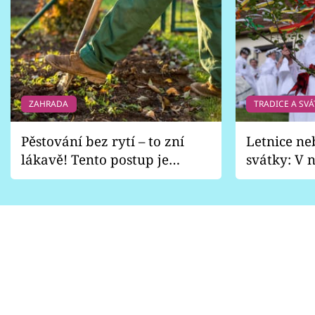
ZAHRADA
TRADICE A SVÁ
Pěstování bez rytí – to zní
Letnice ne
lákavě! Tento postup je
svátky: V n
vhodný jen pro některé
pondělí z
zahrady