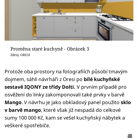
Proměna staré kuchyně - Obrázek 3
Zdroj: ORESI
Protože oba prostory na fotografiích působí tmavým
dojmem, sáhli návrháři z Oresi po
bílé kuchyňské
sestavě IQONY ze třídy Dolti.
V prvním případě pro
osvěžení do linky zakomponovali také prvky v barvě
Mango
. V návrhu je jako obkladový panel použito
sklo
v barvě mango
, které však již nespadá do celkové
sumy 100 000 Kč, kam se vešel kuchyňský nábytek a
veškeré spotřebiče.