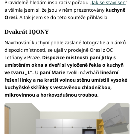
Pravidelně hledám inspiraci v pořadu „
Jak se staví sen
“
a všimla jsem si, že jsou v něm prezentovány
kuchyně
Oresi
. A tak jsem se do této soutěže přihlásila.
Dvakrát IQONY
Navrhování kuchyní podle zaslané fotografie a plánků
dispozic místnosti, se ujali v prodejně Oresi z OC
Letňany v Praze.
Dispozice místnosti paní Jitky s
umístěním okna a dveří si vyloženě řekla o kuchyň
ve tvaru „L“.
U
paní Marie
zvolili návrháři
lineární
řešení linky a na kratší volnou stěnu umístili vysoké
kuchyňské skříňky s vestavěnou chladničkou,
mikrovlnnou a horkovzdušnou troubou.