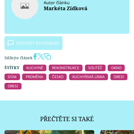
Autor článku
Markéta Zídková
VSTOUPIT DO DISKUZE
Sdílejte článek
ŠTÍTKY
KUCHYNĚ
REKONSTRUKCE
SOUTĚŽ
OKNO
DŮM
PROMĚNA
ČESKO
KUCHYŇSKÁ LINKA
ORESI
ORESI
PŘEČTĚTE SI TAKÉ