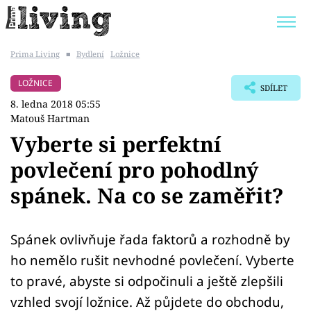
Prima Living
■
Bydlení
Ložnice
Trendy:
JAK UŠETŘIT
POKOJOVÉ KVĚTINY
LOŽNICE
SDÍLET
BYDLENÍ SLAVNÝCH
ZAHRADA
8. ledna 2018 05:55
Matouš Hartman
Vyberte si perfektní
povlečení pro pohodlný
Témata
spánek. Na co se zaměřit?
Bydlení
Spánek ovlivňuje řada faktorů a rozhodně by
Zahrada
ho nemělo rušit nevhodné povlečení. Vyberte
Design
to pravé, abyste si odpočinuli a ještě zlepšili
vzhled svojí ložnice. Až půjdete do obchodu,