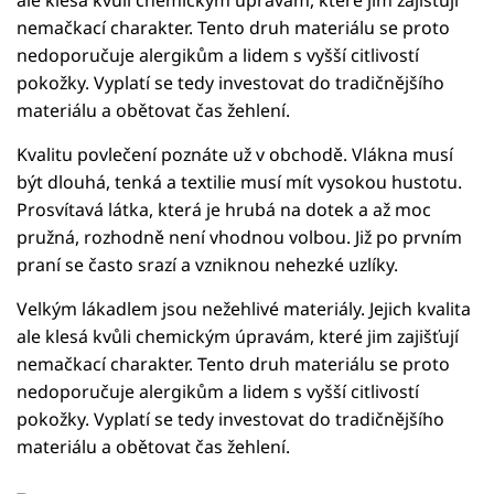
ale klesá kvůli chemickým úpravám, které jim zajišťují
nemačkací charakter. Tento druh materiálu se proto
nedoporučuje alergikům a lidem s vyšší citlivostí
pokožky. Vyplatí se tedy investovat do tradičnějšího
materiálu a obětovat čas žehlení.
Kvalitu povlečení poznáte už v obchodě. Vlákna musí
být dlouhá, tenká a textilie musí mít vysokou hustotu.
Prosvítavá látka, která je hrubá na dotek a až moc
pružná, rozhodně není vhodnou volbou. Již po prvním
praní se často srazí a vzniknou nehezké uzlíky.
Velkým lákadlem jsou nežehlivé materiály. Jejich kvalita
ale klesá kvůli chemickým úpravám, které jim zajišťují
nemačkací charakter. Tento druh materiálu se proto
nedoporučuje alergikům a lidem s vyšší citlivostí
pokožky. Vyplatí se tedy investovat do tradičnějšího
materiálu a obětovat čas žehlení.