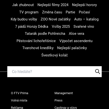
Jak zhubnout
Nejlepší filmy 2024
Nejlepší horory
TV program
Změna času
Partie
Počasí
Kdy budou volby
ZOO Nové začátky
Auto – katalog
7 pádů Honzy Dědka
Volby 2025
Svařené víno
Tatarák podle Pohlreicha
Aloe vera
Pěstování lichořeřišnice
Výpočet ascendentu
Tvarohové knedlíky
Nejlepší palačinky
Švestkový koláč
O FTV Prima
Management
Volná místa
Press
Reklama
Castingy a výzvy