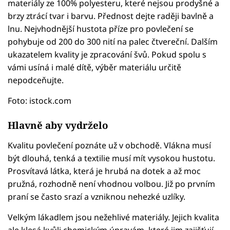
materiály ze 100% polyesteru, které nejsou prodyšné a
brzy ztrácí tvar i barvu. Přednost dejte raději bavlně a
lnu. Nejvhodnější hustota příze pro povlečení se
pohybuje od 200 do 300 nití na palec čtvereční. Dalším
ukazatelem kvality je zpracování švů. Pokud spolu s
vámi usíná i malé dítě, výběr materiálu určitě
nepodceňujte.
Foto: istock.com
Hlavně aby vydrželo
Kvalitu povlečení poznáte už v obchodě. Vlákna musí
být dlouhá, tenká a textilie musí mít vysokou hustotu.
Prosvítavá látka, která je hrubá na dotek a až moc
pružná, rozhodně není vhodnou volbou. Již po prvním
praní se často srazí a vzniknou nehezké uzlíky.
Velkým lákadlem jsou nežehlivé materiály. Jejich kvalita