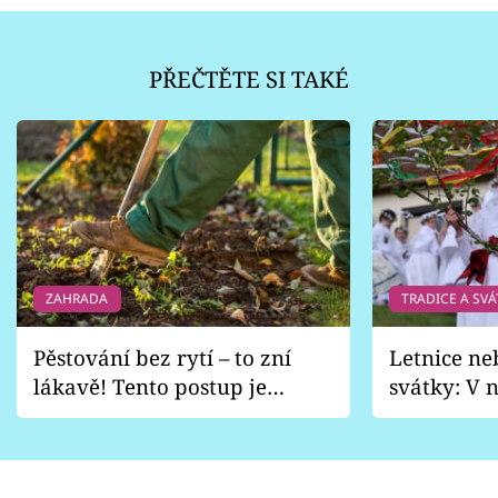
PŘEČTĚTE SI TAKÉ
ZAHRADA
TRADICE A SVÁ
Pěstování bez rytí – to zní
Letnice ne
lákavě! Tento postup je
svátky: V n
vhodný jen pro některé
pondělí z
zahrady