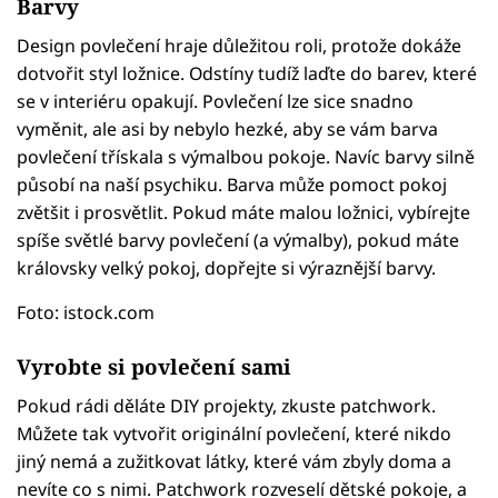
Barvy
Design povlečení hraje důležitou roli, protože dokáže
dotvořit styl ložnice. Odstíny tudíž laďte do barev, které
se v interiéru opakují. Povlečení lze sice snadno
vyměnit, ale asi by nebylo hezké, aby se vám barva
povlečení třískala s výmalbou pokoje. Navíc barvy silně
působí na naší psychiku. Barva může pomoct pokoj
zvětšit i prosvětlit. Pokud máte malou ložnici, vybírejte
spíše světlé barvy povlečení (a výmalby), pokud máte
královsky velký pokoj, dopřejte si výraznější barvy.
Foto: istock.com
Vyrobte si povlečení sami
Pokud rádi děláte DIY projekty, zkuste patchwork.
Můžete tak vytvořit originální povlečení, které nikdo
jiný nemá a zužitkovat látky, které vám zbyly doma a
nevíte co s nimi. Patchwork rozveselí dětské pokoje, a