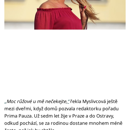
Sledujte prima+
Přihlášení
Sledujte nás
„
Moc růžové u mě nečekejte,
“
řekla Myslivcová ještě
mezi dveřmi, když domů pozvala redaktorku pořadu
Prima Pauza. Už sedm let žije v Praze a do Ostravy,
odkud pochází, se za rodinou dostane mnohem méně