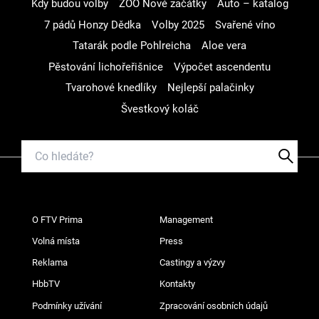
Kdy budou volby
ZOO Nové začátky
Auto – katalog
7 pádů Honzy Dědka
Volby 2025
Svařené víno
Tatarák podle Pohlreicha
Aloe vera
Pěstování lichořeřišnice
Výpočet ascendentu
Tvarohové knedlíky
Nejlepší palačinky
Švestkový koláč
O FTV Prima
Management
Volná místa
Press
Reklama
Castingy a výzvy
HbbTV
Kontakty
Podmínky užívání
Zpracování osobních údajů