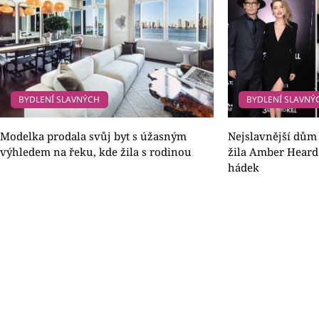
BYDLENÍ SLAVNÝCH
BYDLENÍ SLAVNÝ
Modelka prodala svůj byt s úžasným
Nejslavnější dům 
výhledem na řeku, kde žila s rodinou
žila Amber Heard
hádek