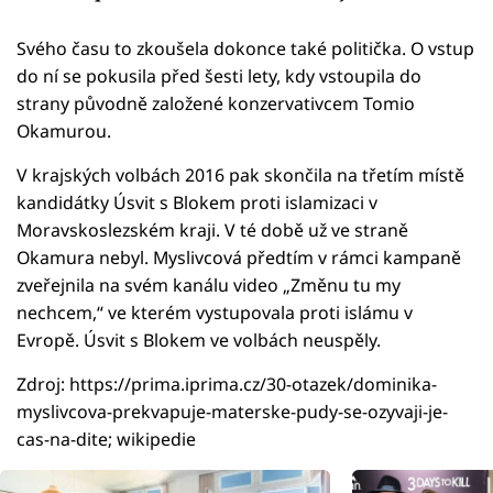
Svého času to zkoušela dokonce také politička. O vstup
do ní se pokusila před šesti lety, kdy vstoupila do
strany původně založené konzervativcem Tomio
Okamurou.
V krajských volbách 2016 pak skončila na třetím místě
kandidátky Úsvit s Blokem proti islamizaci v
Moravskoslezském kraji. V té době už ve straně
Okamura nebyl. Myslivcová předtím v rámci kampaně
zveřejnila na svém kanálu video „Změnu tu my
nechcem,“ ve kterém vystupovala proti islámu v
Evropě. Úsvit s Blokem ve volbách neuspěly.
Zdroj: https://prima.iprima.cz/30-otazek/dominika-
myslivcova-prekvapuje-materske-pudy-se-ozyvaji-je-
cas-na-dite; wikipedie