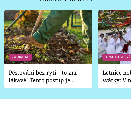
ZAHRADA
TRADICE A SVÁ
Pěstování bez rytí – to zní
Letnice ne
lákavě! Tento postup je
svátky: V n
vhodný jen pro některé
pondělí z
zahrady