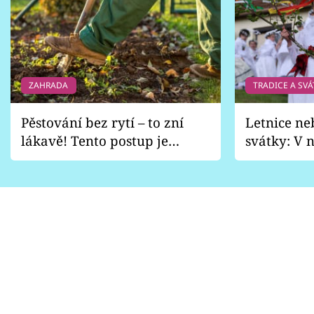
ZAHRADA
TRADICE A SVÁ
Pěstování bez rytí – to zní
Letnice ne
lákavě! Tento postup je
svátky: V n
vhodný jen pro některé
pondělí z
zahrady