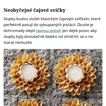
Neobyčejné čajové svíčky
Slupky budou slušet klasickým čajovým svíčkám, které
perfektně pasují do vyloupaných pistácií. Zkuste je
dohromady slepit
tavnou pistolí
. Jen dejte pozor, aby
slupky byly dostatečně daleko od ohně.Víc se o nic
starat nemusíte