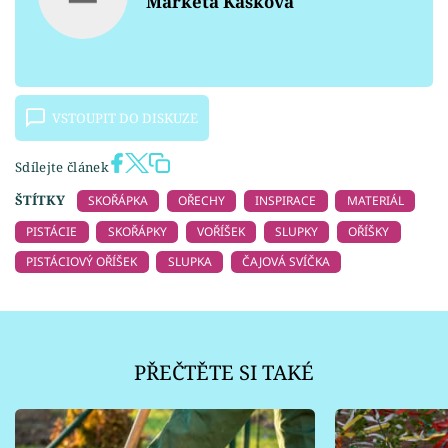
Markéta Kašková
VSTOUPIT DO DISKUZE
Sdílejte článek
ŠTÍTKY
SKOŘÁPKA
OŘECHY
INSPIRACE
MATERIÁL
PISTÁCIE
SKOŘÁPKY
VOŘÍŠEK
SLUPKY
OŘÍŠKY
PISTÁCIOVÝ OŘÍŠEK
SLUPKA
ČAJOVÁ SVÍČKA
PŘEČTĚTE SI TAKÉ