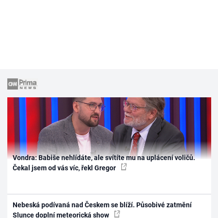
Vondra: Babiše nehlídáte, ale svítíte mu na uplácení voličů.
Čekal jsem od vás víc, řekl Gregor
Nebeská podívaná nad Českem se blíží. Působivé zatmění
Slunce doplní meteorická show