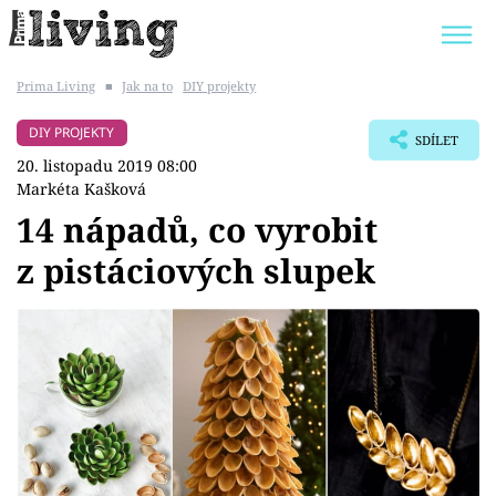
Prima Living
■
Jak na to
DIY projekty
Trendy:
JAK UŠETŘIT
POKOJOVÉ KVĚTINY
DIY PROJEKTY
SDÍLET
BYDLENÍ SLAVNÝCH
ZAHRADA
20. listopadu 2019 08:00
Markéta Kašková
14 nápadů, co vyrobit
z pistáciových slupek
Témata
Bydlení
Zahrada
Design