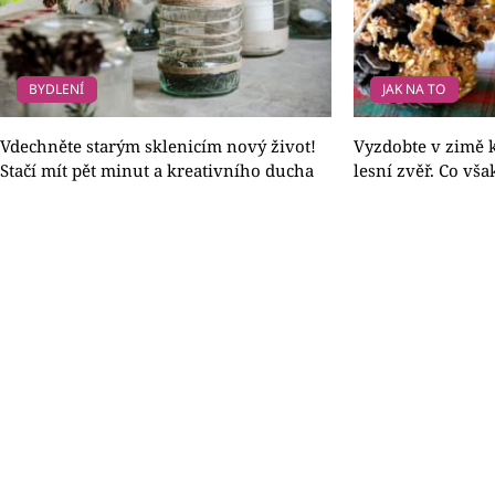
BYDLENÍ
JAK NA TO
Vdechněte starým sklenicím nový život!
Vyzdobte v zimě 
Stačí mít pět minut a kreativního ducha
lesní zvěř. Co vša