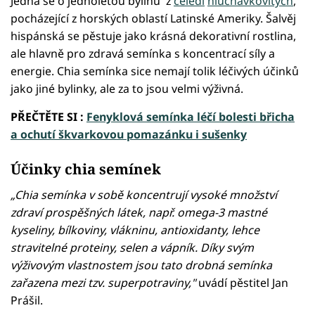
Jedná se o jednoletou bylinu z
čeledi
hluchavkovitých
,
pocházející z horských oblastí Latinské Ameriky. Šalvěj
hispánská se pěstuje jako krásná dekorativní rostlina,
ale hlavně pro zdravá semínka s koncentrací síly a
energie. Chia semínka sice nemají tolik léčivých účinků
jako jiné bylinky, ale za to jsou velmi výživná.
PŘEČTĚTE SI :
Fenyklová semínka léčí bolesti břicha
a ochutí škvarkovou pomazánku i sušenky
Účinky chia semínek
„Chia semínka v sobě koncentrují vysoké množství
zdraví prospěšných látek, např. omega-3 mastné
kyseliny, bílkoviny, vlákninu, antioxidanty, lehce
stravitelné proteiny, selen a vápník. Díky svým
výživovým vlastnostem jsou tato drobná semínka
zařazena mezi tzv. superpotraviny,"
uvádí pěstitel Jan
Prášil.