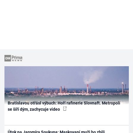
Bratislavou otřásl výbuch: Hoří rafinerie Slovnaft. Metropolí
se šíří dým, zachycuje video
Útok na Jaromíra Soukupa: Maskovaní muži ho zbili