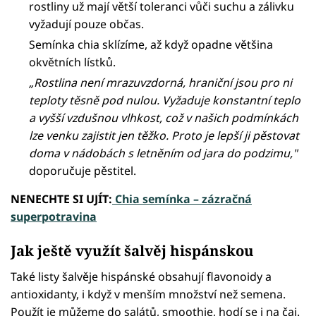
rostliny už mají větší toleranci vůči suchu a zálivku
vyžadují pouze občas.
Semínka chia sklízíme, až když opadne většina
okvětních lístků.
„Rostlina není mrazuvzdorná, hraniční jsou pro ni
teploty těsně pod nulou. Vyžaduje konstantní teplo
a vyšší vzdušnou vlhkost, což v našich podmínkách
lze venku zajistit jen těžko. Proto je lepší ji pěstovat
doma v nádobách s letněním od jara do podzimu,"
doporučuje pěstitel.
NENECHTE SI UJÍT:
Chia semínka – zázračná
superpotravina
Jak ještě využít šalvěj hispánskou
Také listy šalvěje hispánské obsahují flavonoidy a
antioxidanty, i když v menším množství než semena.
Použít je můžeme do salátů, smoothie, hodí se i na čaj.