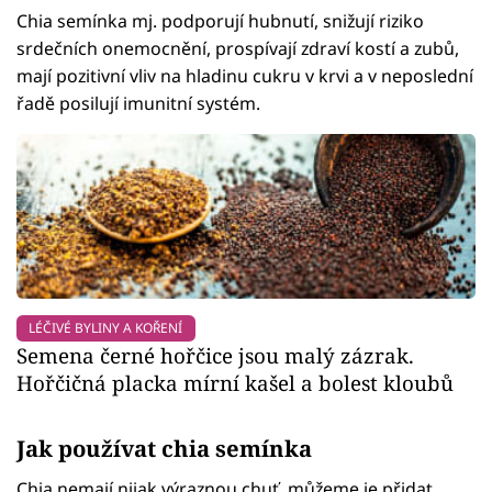
Chia semínka mj. podporují hubnutí, snižují riziko
srdečních onemocnění, prospívají zdraví kostí a zubů,
mají pozitivní vliv na hladinu cukru v krvi a v neposlední
řadě posilují imunitní systém.
LÉČIVÉ BYLINY A KOŘENÍ
Semena černé hořčice jsou malý zázrak.
Hořčičná placka mírní kašel a bolest kloubů
Jak používat chia semínka
Chia nemají nijak výraznou chuť, můžeme je přidat