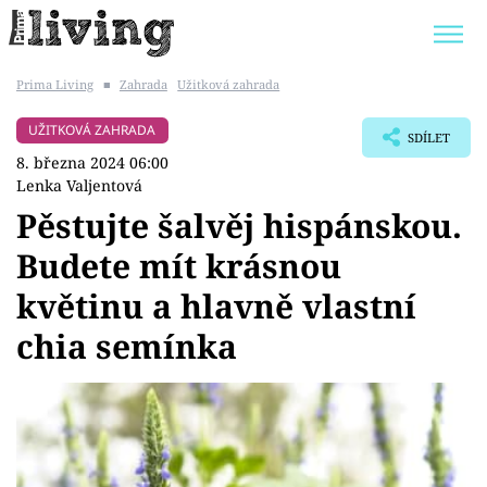
Prima Living
■
Zahrada
Užitková zahrada
Trendy:
JAK UŠETŘIT
POKOJOVÉ KVĚTINY
UŽITKOVÁ ZAHRADA
SDÍLET
BYDLENÍ SLAVNÝCH
ZAHRADA
8. března 2024 06:00
Lenka Valjentová
Pěstujte šalvěj hispánskou.
Budete mít krásnou
Témata
květinu a hlavně vlastní
Bydlení
chia semínka
Zahrada
Design