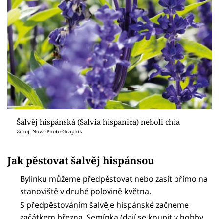
Šalvěj hispánská (Salvia hispanica) neboli chia
Zdroj: Nova-Photo-Graphik
Jak pěstovat šalvěj hispánsou
Bylinku můžeme předpěstovat nebo zasít přímo na
stanoviště v druhé polovině května.
S předpěstováním šalvěje hispánské začneme
začátkem března. Semínka (dají se koupit v hobby