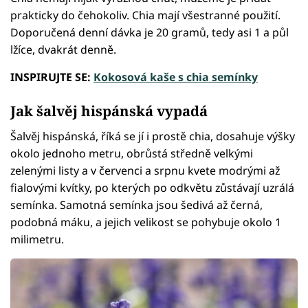
prakticky do čehokoliv. Chia mají všestranné použití.
Doporučená denní dávka je 20 gramů, tedy asi 1 a půl
lžíce, dvakrát denně.
INSPIRUJTE SE:
Kokosová kaše s chia semínky
Jak šalvěj hispánská vypadá
Šalvěj hispánská, říká se jí i prostě chia, dosahuje výšky
okolo jednoho metru, obrůstá středně velkými
zelenými listy a v červenci a srpnu kvete modrými až
fialovými kvítky, po kterých po odkvětu zůstávají uzrálá
semínka. Samotná semínka jsou šedivá až černá,
podobná máku, a jejich velikost se pohybuje okolo 1
milimetru.