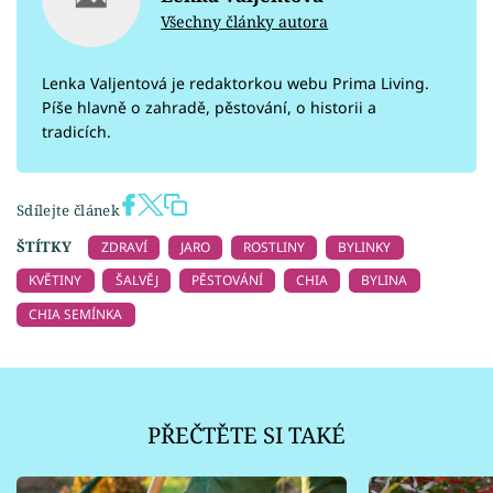
Všechny články autora
Lenka Valjentová je redaktorkou webu Prima Living.
Píše hlavně o zahradě, pěstování, o historii a
tradicích.
Sdílejte článek
ŠTÍTKY
ZDRAVÍ
JARO
ROSTLINY
BYLINKY
KVĚTINY
ŠALVĚJ
PĚSTOVÁNÍ
CHIA
BYLINA
CHIA SEMÍNKA
PŘEČTĚTE SI TAKÉ