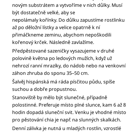
novým substrátem a vytvoříme v nich důlky. Musí
být dostatečně velké, aby se
nepolámaly kořínky. Do důlku zapustíme rostlinku
až po děložní lístky a velice opatrně k ní
přimáčkneme zeminu, abychom nepoškodili
kořenový krček. Následně zavlažíme.
Předpěstované sazeničky vysazujeme v druhé
polovině května po ledových mužích, když už
nehrozí ranní mrazíky, do nádob nebo na venkovní
záhon zhruba do sponu 35–50 cm.
Šalvěj hispánská má ráda písčitou půdu, spíše
suchou a dobře propustnou.
Stanoviště by mělo být slunečné, případně
polostinné. Preferuje místo plné slunce, kam 6 až 8
hodin dopadá sluneční svit. Venku je vhodné místo
pro pěstování chia je např. na slunných skalkách.
Denní zálivka je nutná u mladých rostlin, vzrostlé