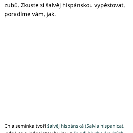
zubů. Zkuste si šalvěj hispánskou vypěstovat,
poradíme vám, jak.
Chia semínka tvoří
šalvěj hispánská (Salvia hispanica).