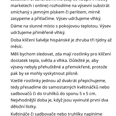
marketech i online) rozhodíme na výsevní substrát
smíchaný s jemným pískem či perlitem, mírně
zasypeme a přitlačíme. Výsev udržujeme vlhký.
Dáme na slunné místo s pokojovou teplotou. Výsev
udržujeme přiměřeně vlhký.
Doba klíčení šalvěje hispánské je zhruba tři týdny až
měsíc.
Měli bychom sledovat, zda mají rostlinky pro klíčení
dostatek tepla, světla a vlhka. Důležité je, aby
výsevy nebyly přehuštěné a přemokřené, protože
pak by se mohly vyskytnout plísně.
Vzešlé rostlinky jednou až dvakrát přepichujeme,
tedy přesadíme do samostatných květináčků nebo
sadbovačů či do truhlíků do sponu 5 x 5 cm.
Nejvhodnější doba je, když jsou vyvinuté první dva
děložní lístky.
Květináče či sadbovače nebo truhlíky naplníme