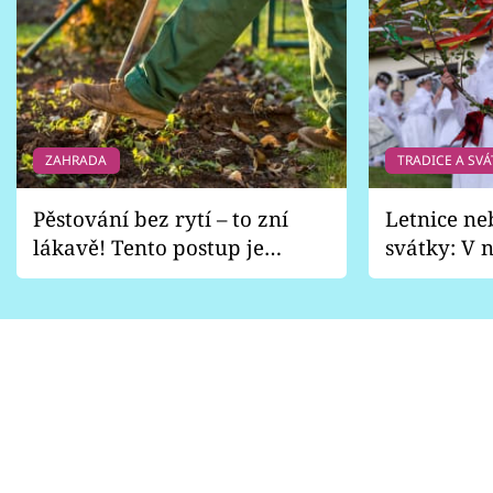
ZAHRADA
TRADICE A SVÁ
Pěstování bez rytí – to zní
Letnice ne
lákavě! Tento postup je
svátky: V n
vhodný jen pro některé
pondělí z
zahrady